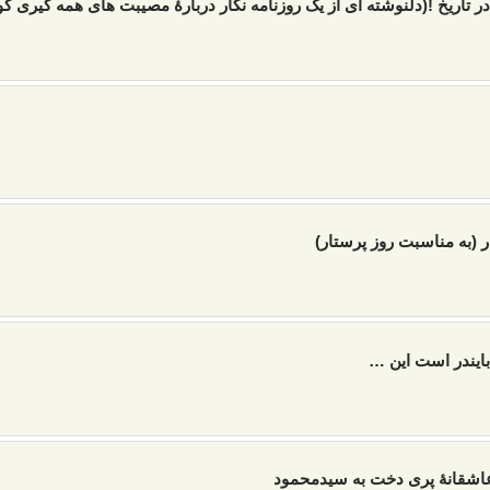
در تاریخ !(دلنوشته ای از یک روزنامه نگار دربارۀ مصیبت های همه گیری کووید
 (به مناسبت روز پرستار)
بایندر است این …
عاشقانۀ پری دخت به سیدمحمود