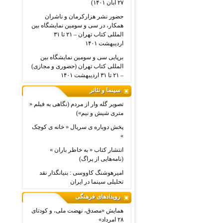
۲۷ آبان ۱۴۰۱)
حضور نشر هزارکرمان و ناشران
همکار، در سی و سومین نمایشگاه بین
المللی کتاب تهران – ۲۱ تا ۳۱
اردیبهشت ۱۴۰۱
برپایی سی و سومین نمایشگاه بین
المللی کتاب تهران (حضوری و مجازی)
– ۲۱ تا ۳۱ اردیبهشت ۱۴۰۱
سینما و تئاتر
تصویر گله وار از مردم (نگاهی به فیلم «
متری شیش و نیم»)
پخش دوباره ی سریال « خانه ی کوچک
»
انتشار کتاب « به خاطر باران »
(نامه‌هایی از پراگ)
امیرهوشنگ کاووسی : بنیانگذار نقد
تحلیلی سینما در ایران
رویدادهای فرهنگی
همایش «مصدق، نهضت ملی، و کودتای
۲۸ امرداد»