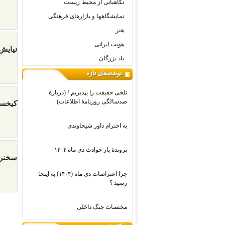
نگاهبانی از محیط زیست
نمایشگاهها و بازارهای فرهنگی
هنر
هویت ایرانی
نیایش 
یاد بزرگان
نوشته‌های تازه
تلخی حقیقت را بپذیریم ! (دربارۀ
صدسالگی روزنامۀ اطلاعات)
کیخسر
به احترام داور شیخاوندی
پروندۀ باز حوادث دی ماه ۱۴۰۴
سخنرانی نادیه مراد
چرا اعتراضات دی‌ ماه (۱۴۰۴) به اینجا
رسید ؟
مختصات جنگ داخلی