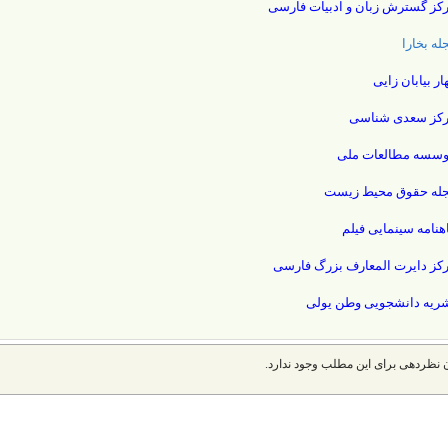
کز گسترش زبان و ادبیات فارسی
له بخارا
ار بیابان زایی
کز سعدی شناسی
سسه مطالعات ملی
له حقوق محیط زیست
هنامه سینمایی فیلم
کز دایرت المعارف بزرگ فارسی
ریه دانشجویی وطن یولی
 نظردهی برای این مطلب وجود ندارد.