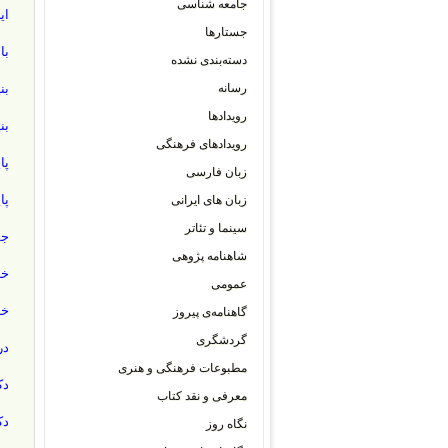
جامعه شناسی
ای
جستارها
با
دسته‌بندی نشده
رسانه
بن
رویدادها
بن
رویدادهای فرهنگی
پا
زبان فارسی
پا
زبان های ایرانی
سینما و تئاتر
جش
شاهنامه پژوهی
خب
عمومی
خب
گاهنامه‌ی پیروز
گردشگری
در
مطبوعات فرهنگی و هنری
دک
معرفی و نقد کتاب
دک
نگاه روز