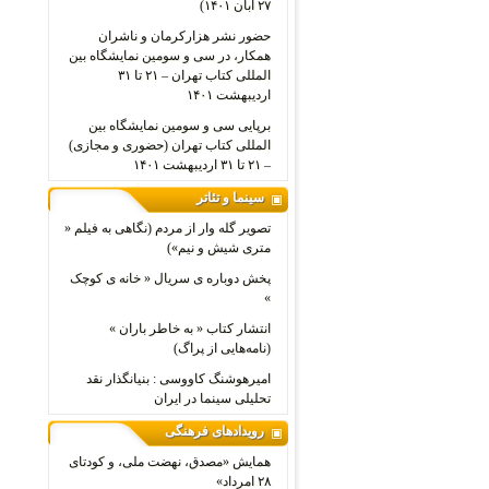
۲۷ آبان ۱۴۰۱)
حضور نشر هزارکرمان و ناشران
همکار، در سی و سومین نمایشگاه بین
المللی کتاب تهران – ۲۱ تا ۳۱
اردیبهشت ۱۴۰۱
برپایی سی و سومین نمایشگاه بین
المللی کتاب تهران (حضوری و مجازی)
– ۲۱ تا ۳۱ اردیبهشت ۱۴۰۱
سینما و تئاتر
تصویر گله وار از مردم (نگاهی به فیلم «
متری شیش و نیم»)
پخش دوباره ی سریال « خانه ی کوچک
»
انتشار کتاب « به خاطر باران »
(نامه‌هایی از پراگ)
امیرهوشنگ کاووسی : بنیانگذار نقد
تحلیلی سینما در ایران
رویدادهای فرهنگی
همایش «مصدق، نهضت ملی، و کودتای
۲۸ امرداد»