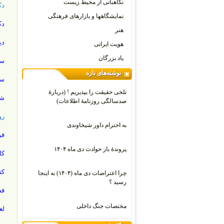
نگاهبانی از محیط زیست
دک
نمایشگاهها و بازارهای فرهنگی
دک
هنر
دی
هویت ایرانی
یاد بزرگان
سا
نوشته‌های تازه
سا
تلخی حقیقت را بپذیریم ! (دربارۀ
شه
صدسالگی روزنامۀ اطلاعات)
رو
به احترام داور شیخاوندی
فر
پروندۀ باز حوادث دی ماه ۱۴۰۴
کا
کت
چرا اعتراضات دی‌ ماه (۱۴۰۴) به اینجا
رسید ؟
فص
مختصات جنگ داخلی
لغ