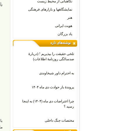
نگاهبانی از محیط زیست
تأ
نمایشگاهها و بازارهای فرهنگی
هنر
هویت ایرانی
یاد بزرگان
نوشته‌های تازه
تلخی حقیقت را بپذیریم ! (دربارۀ
صدسالگی روزنامۀ اطلاعات)
به احترام داور شیخاوندی
پروندۀ باز حوادث دی ماه ۱۴۰۴
چرا اعتراضات دی‌ ماه (۱۴۰۴) به اینجا
رسید ؟
مختصات جنگ داخلی
با
ما