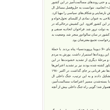
ی و حتی روندهای مسالمت‌آمیز در این کشور
ای مشترک» انجامید، نتوانست به حل‌وفصل مسائل ال
اامیدی و در نتیجه گسترش نارضایتی و شکاف‌‌های سیاسی را مهیا کرد.
احی به ‌عنوان نمادی از کلیسای تحول‌خواه و
‌های عمومی در این کشور افزود. این کشیش درحالی‌که در
به دولت ترور شد. فراخوان اتحادیه صنفی و
زرگی در پایتخت این کشور در سان سالوادور منجر شد. وضعیت بد
درخواست تجمع معترضان بود.
«لا دیوینا پروویدنسیا» پناه بردند. با حملۀ
دی این رویدادها استمرار داشت. یورش به مردم
ومپول بیش از ۶۰۰ کشته بر جای گذاشت و مرحلۀ دیگری از تشدید خشونت‌‌ها در این
 کشته شده بودند نیز بر تشدید اعتراض‌‌ها
اثر گذاشت. همچنین در سال ۱۹۸۱، کشتار بزرگ «الموزوته» در یک منطقۀ روستایی صدها نفر قربانی بر جای گذاشت. در اکتبر ۱۹۸۰
 چپ تشکیل «جبهۀ آزادی‌بخش ملی فارابوندو مارتی» (FMLN) را تشکیل دادند و به‌ این ‌ترتیب، جنگ داخلی ال
۱۹۹ ادامه یافت. در ال سالوادور با بسته‌شدن مسیر اعتراضات مسالمت‌آمیز،
هموار شد؛ گویی راه جنگ داخلی بیش از آنچه