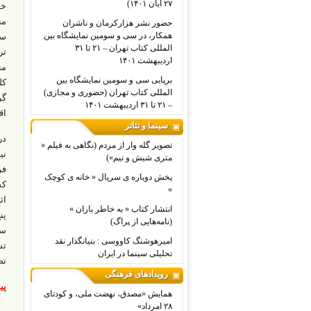
۲۷ آبان ۱۴۰۱)
خا
حضور نشر هزارکرمان و ناشران
همکار، در سی و سومین نمایشگاه بین
المللی کتاب تهران – ۲۱ تا ۳۱
تر
اردیبهشت ۱۴۰۱
برپایی سی و سومین نمایشگاه بین
کل
المللی کتاب تهران (حضوری و مجازی)
– ۲۱ تا ۳۱ اردیبهشت ۱۴۰۱
اق
سینما و تئاتر
در
تصویر گله وار از مردم (نگاهی به فیلم «
نی
متری شیش و نیم»)
پخش دوباره ی سریال « خانه ی کوچک
کش
»
انتشار کتاب « به خاطر باران »
(نامه‌هایی از پراگ)
امیرهوشنگ کاووسی : بنیانگذار نقد
تش
تحلیلی سینما در ایران
تص
رویدادهای فرهنگی
پی
همایش «مصدق، نهضت ملی، و کودتای
۲۸ امرداد»