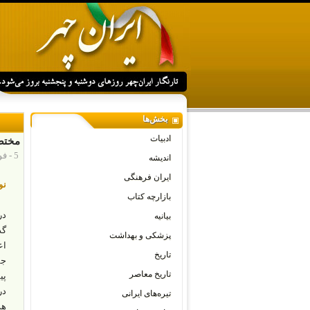
بخش‌ها
ادبیات
مختص
5 - فوریه - 2026
اندیشه
ایران فرهنگی
نو
بازارچه کتاب
بیانیه
گذ
پزشکی و بهداشت
تاریخ
جم
تاریخ معاصر
پی
در
تیره‌های ایرانی
هد