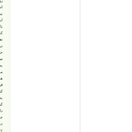
رو
اس
بی
ای
تع
در
حا
صو
به
مس
قو
کن
به
دا
جن