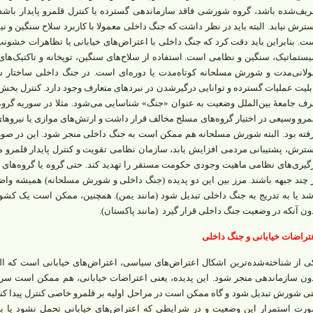
ریف‌شده باشد‌‌، گروه شورشی فاقد سازماندهی گسترده یا کنترل قلمرو پایدار باش
ترش نیابد. البته باید در نظر داشت که جنگ داخلی معمولا با کاربرد سلاح سنگین و نیم
ت. بنابراین باید دقت کرد که جنگ داخلی با اعتراض‌‌های خیابانی یا تظاهرات خشو
ستماتیک، سنگین و نظامی است. استفاده از سلاح‌های سنگین، توپخانه و تاکتیک‌ها
لانی‌مدت و شورش مسلحانه کوتاه‌مدت یا دوره‌‌ای است. در جنگ داخلی ساختار شب
بلیت عملیات گسترده و توانایی درگیرشدن در نبردهای متعارف وجود دارد. کنترل بخش‌
ف جامعۀ بین‌الملل وضعیت به عنوان «جنگ» شناسایی می‌‌شود. مثلا در سوریه گرو
مرو وسیعی در اختیار گروه‌‌های مسلح مخالف قرار داشت و ارتش‌های موازی یا نیروها
فته بود. البته شورش مسلحانه هم ممکن است به جنگ داخلی منجر شود. این در صو
ترش، پشتیبانی مردمی افزایش یابد، سازمان نظامی تقویت و کنترل پایدار قلمرو 
گیری‌‌های نظامی ماهیت وجودی حکومت مستقر را تهدید کند. حتی گروه یا گروه‌‌های
 چند جبهه باشند. مرز بین این دو پدیده (جنگ داخلی و شورش مسلحانه) همیشه
شد یا به تدریج به جنگ داخلی تبدیل شود (مانند یمن). همچنین، ممکن است یک ک
ون آنکه در وضعیت جنگ داخلی قرار گیرد (مانند پاکستان).
تراضات خیابانی و جنگ داخلی
ی از شناخته‌شده‌ترین اشکال اعتراض‌‌های سیاسی، اعتراض‌‌های خیابانی است که ال
ون سازماندهی منجر شود. این پدیده، یعنی اعتراضات خیابانی، هم ممکن است سریع 
ی شورش تبدیل شود و گاه ممکن است در مراحل اولیه بر قلمرو خاصی کنترل پیدا ‌‌کند
رت استمرار این وضعیت و در شرایطی که اعتراض‌‌های خیابانی تحمل نشود 