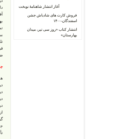
آغاز انتشار شاهنامۀ نوبخت
فروش کارت های شادباش جشن
اسفندگان-۱۴۰۰
تم
انتشار کتاب «روز سی تیر، میدان
بهارستان»
تل
قب
ضد
جن
هم
در
در
در
از
گر
تأ