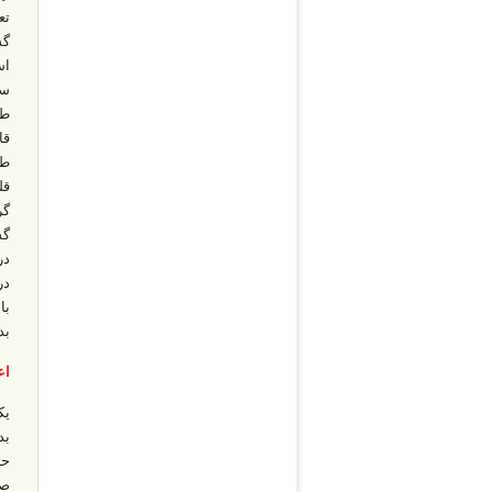
تع
گس
اس
سی
طو
قا
طر
قل
گر
گس
در
در
با
بد
اع
یک
بد
حت
صو