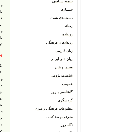
جامعه شناسی
و 
جستارها
دا
دسته‌بندی نشده
هم
اس
رسانه
و 
رویدادها
دا
رویدادهای فرهنگی
دو
زبان فارسی
جن
زبان های ایرانی
یک
سینما و تئاتر
شاهنامه پژوهی
و 
عمومی
حک
گاهنامه‌ی پیروز
در
گردشگری
به
مطبوعات فرهنگی و هنری
و 
معرفی و نقد کتاب
نگاه روز