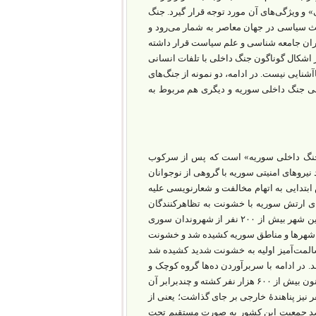
و ویژگی‌‌های آن مورد توجه قرار گیرد. جنگ
ث سیاسی در جهان معاصر به شمار می‌‌رود و
گران جامعه ‌شناسی و علم سیاست قرار داشته
از اشکال گوناگون جنگ داخلی با تلفات انسانی
آشنایی نیست. در ادامه، دو نمونه از جنگ‌‌های
نی جنگ داخلی سوریه و دیگری هم مربوط به
 «جنگ داخلی سوریه‌» است که پس از سرکوب
ر ماه مارس ۲۰۱۱ روی داد. پس از برخورد نیروهای امنیتی سوریه با گروهی از نوجوانان
بتدایی به اتهام مخالفت و شعارنویسی علیه
ی ارتش سوریه با خشونت به تظاهرکنندگان
یورش برده و گروهی از معترضان کشته شدند. پس از محاصرۀ درعا و حملۀ ارتش به این شهر بیش از ۲۰۰ نفر از شهروندان سوری
یگر شهرها و مناطق سوریه کشیده شد و خشونت
 مسالمت‌آمیز اولیه به خشونت شدید کشیده شد
 در ادامه با سربرآوردن ده‌ها گروه کوچک و
بزرگ مسلح، جنگ داخلی سوریه آغاز شد. برآوردها نشان می‌‌دهد جنگ داخلی سوریه تاکنون بیش از ۶۰۰ هزار نفر کشته و چندبرابر آن
 میلیون آواره در داخل کشور و بیش از پنج‌ میلیون‌ و ۷۰۰ هزار نفر نیز پناهندۀ خارجی بر جای گذاشت؛ یعنی از
۲۳ میلیون نفر جمعیت سوریه زندگی و جان و مال و سرپناه بیش از ۶۰ درصد جمعیت این کشور به صورت مستقیم تحت