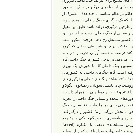
مان‌‌های مسلح برای تعریف جنگ داخلی ضروری
یکی از جناح‌‌های درگیر در جنگ‌ یا حضور
 حاکم بر نظام سیاسی‌ یا چند هدف مشترک از
اینکه یک درگیری «جنگ داخلی» نامیده شود،
یکی از طرفین درگیری، دولت باشد. طبق این معیار
، معرف و نشانی از جنگ داخلی است. بر اساس این
یک کشور مستقل رخ دهد. هرچند ممکن است
یدا کند. در چنین شرایطی، زمانی که گروه
ند فرصت به دست آوردن قدرت را دارد، به
ن می‌‌دهد، در برخی کشورها جنگ داخلی گاه
 همچنین جنگ داخلی گاه با شورش یک نیروی
ته است. گاه جنگ‌های داخلی به کشورهای
همسایه گسترش پیدا کرده‌اند؛ ‌مانند درگیری‌های منطقۀ بزرگ دریاچه‌ها در آفریقا که در دهۀ ۱۹۹۰ شاهد جنگ‌‌های داخلی و درگیری‌‌های
دی، چاد، نامیبیا، سودان، زیمبابوه، آنگولا و
داشتند و تلفات چندمیلیونی به همراه داشت،
ره‌های متعدد و متمایز جنگ داخلی را تجربه
کرده‌اند. برخی کشورها ممکن است فقط یک سال درگیر بوده باشند (مانند اکوادور ۱۹۹۵) و برخی برای دهه‌ها (مانند افغانستان). جنگ
د یا بخش بزرگی از یک کشور را درگیر کند.
مان‌یافته‌تری به خود گیرد. یکی از مفاهیم
دیگری که می‌‌تواند به درک از موضوع یاری رساند، مفهومی به نام «شورش مسلحانه» دفعی یا یکباره (Armed
ازمان‌یافته علیه دولت، تعداد تلفات کمتر از آستانه