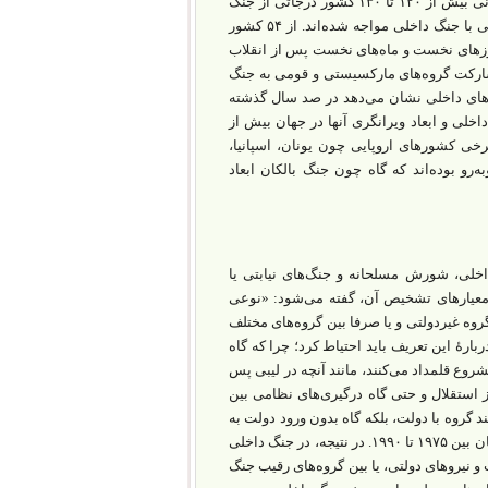
در دورۀ صدسالۀ گذشته پس از جنگ نخست بین‌المللی و به ویژه پس از جنگ دوم جهانی بیش از ۱۲۰ تا ۱۳۰ کشور درجاتی از جنگ
داخلی را تجربه کرده‌اند؛ یعنی از ۱۹۵ کشور جهان بین ۶۰ تا ۷۰ درصد کشورها به شکلی با جنگ داخلی مواجه شده‌اند. از ۵۴ کشور
ند. در روزهای نخست و ماه‌‌های نخست پس از انقلاب
ا مشارکت گروه‌‌های مارکسیستی و قومی به جنگ
‌‌های داخلی نشان می‌‌دهد در صد سال گذشته
‌های داخلی و ابعاد ویرانگری آنها در جهان بیش از
خی کشورهای اروپایی چون یونان، اسپانیا،
رو بوده‌اند که گاه چون جنگ بالکان ابعاد
ی، شورش مسلحانه و جنگ‌‌های نیابتی یا
ای قومی همچنان لغزنده و مبهم است. در تعریف جنگ داخلی (Civil War) و معیارهای تشخیص آن، گفته می‌‌شود: «نوعی
روه غیردولتی و یا صرفا بین گروه‌‌های مختلف
رۀ این تعریف باید احتیاط کرد؛ چرا که گاه
ع قلمداد می‌‌کنند، مانند آنچه در لیبی پس
 استقلال و حتی گاه درگیری‌‌های نظامی بین
د گروه با دولت، بلکه گاه بدون ورود دولت به
جنگ، بین گروه‌‌های رقیب مذهبی و قومی و سیاسی نیز رخ می‌دهد؛ مانند جنگ داخلی لبنان بین ۱۹۷۵ تا ۱۹۹۰. در نتیجه، در جنگ داخلی
نیروهای دولتی، یا بین گروه‌‌های رقیب جنگ