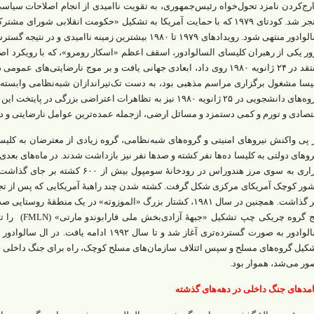
رج‌کردن نامزد تحول‌خواه رئیس‌جمهوری، به تقویت ناامیدی از انجام اصلاحات سیاس
منجر شد. کودتای ۱۹۷۹ که با حمایت آمریکا به تشکیل «حکومت انقلابی شور
سالوادور منتهی شود. رویدادهای ۱۹۷۹ تا ۱۹۸۰ بیشترین زمینه ن
ور یکی از رهبران کلیسای السالوادور، اسقف اعظم «اسکار رومرو»، که با رویکرد اصل
منتقد در ۲۴ ژانویه ۱۹۸۰ روی داد‌‌، ابعادی جهانی یافت و بر موج نارضایتی‌
یسا مشغول برگزاری مراسم مذهبی بود، به دست تک‌تیراندازان شبه‌نظامی وابسته 
گروه‌‌های دانشجویی در ۲۵ ژانویه ۱۹۸۰ نیز به تظاهرات اعتراضی ب
تصادی و تورم و کمی دستمزد و مسائل ارضی، ازجمله عمده‌ترین عوامل نارضایتی و 
 پی واکنش نیروهای امنیتی و گروه‌‌های شبه‌نظامی، گروه زیادی از معترضان به کلیسای 
روهای دولتی به کلیسا ده‌ها نفر کشته و صدها نفر نیز بازداشت شدند. در ماه‌‌های بع
فراری به سوی مرز هندوراس در رودخانۀ س
ور کوچک آمریکای مرکزی شکل گرفت. کشته ‌شدن چند راهبۀ آمریکایی که پس از تجاوز
پنج گروه چریکی
سالوادور به صورت گسترده‌تری آغاز شد و تا سال ۲
کیل گروه‌‌های مسلح و سپس ائتلاف سازمان‌‌های مسلح کوچک‌‌، راه برای جنگ داخلی 
ور می‌‌شد، هموار بود.
امدهای جنگ داخلی در دهه‌‌های گذشته