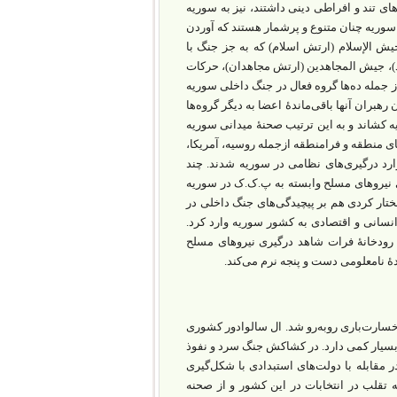
ای تند و افراطی دینی داشتند، نیز به سوریه
سوریه چنان متنوع و پرشمار هستند که آوردن
جیش الإسلام (ارتش اسلام) که به‌ جز جنگ با
حید)، جیش المجاهدین (ارتش مجاهدان)، حرکات
(جبهه ثوار سوریه -جنوب)، جیش العباد (ارتش عباد)، جبهۀ اسلامی سوریه (SIF) از جمله ده‌ها گروه فعال در جنگ داخلی سوریه
بران آنها باقی‌ماندۀ اعضا به دیگر گروه‌‌ها
ه کشاند و به ‌این ‌ترتیب صحنۀ میدانی سوریه
ی منطقه و فرامنطقه ازجمله روسیه، آمریکا،
ارد درگیری‌‌های نظامی در سوریه شدند. چند
نیروهای مسلح وابسته به پ‌.ک‌.ک در سوریه
ختار کردی هم بر پیچیدگی‌‌های جنگ داخلی در
تمرار، خسارت درخورتوجه انسانی و اقتصادی به کشور سوریه وارد کرد.
رودخانۀ فرات شاهد درگیری نیروهای مسلح
نامعلومی دست‌ و ‌پنجه نرم می‌‌کند.
سارت‌باری روبه‌رو شد. ال سالوادور کشوری
سیار کمی دارد. در کشاکش جنگ سرد و نفوذ
مقابله با دولت‌‌های استبدادی با شکل‌گیری
 بن‌بست پس از انتخابات ۱۹۷۲ و باور عمومی به تقلب در انتخابات در این کشور و از صحنه