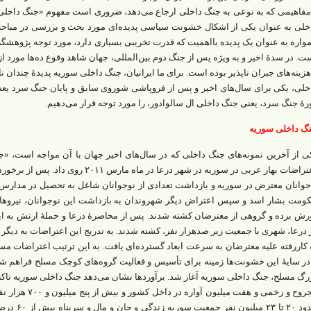
مفاهیمی که به نوعی به جنگ داخلی ارجاع می‌‌دهد، ضروری است مفهوم «جنگ داخلی» 
خلی به‌ عنوان یکی از اشکال خشونت سیاسی پدیده‌‌ای مورد بحث و بررسی در مباح
واره به ‌عنوان یک پدیده با‌اهمیت که قدرت تخریبی بسیاری دارد، مورد توجه پژوهش
ت. در سدۀ اخیر و به ‌ویژه پس از جنگ دوم بین‌المللی‌‌، جهان شاهد وقوع ده‌ها مورد 
هزینه‌‌های جبران ‌ناپذیر بوده است. برای ما ایرانیان، جنگ داخلی سوریه پدیدۀ چندان نا
خلی، یکی برای سال‌‌های اخیر و پس از فروپاشی شوروی سابق و پایان جنگ سرد یع
رۀ جنگ سرد، یعنی جنگ داخلی ال سالوادور، را مورد توجه قرار می‌‌دهیم.
گ داخلی سوریه
ی از آخرین نمونه‌‌های جنگ داخلی که در سال‌‌های اخیر جهان با آن مواجه است،
اعتراضات بهار عربی در سوریه در شهر درعا د
جوانان معترض در سوریه و بازداشت تعدادی از نوجوانان شاغل به تحصیل در مدارس ا
ومت بشار اسد و سپس اعتراض دیگر شهروندان به بازداشت این نوجوانان، نیروها
 درعا، شهری با جمعیت زیر صدهزار نفر، کشته شدند. به ‌تدریج این اعتراضات به د
 ‌کار‌رفته علیه معترضان به‌ سرعت ابعاد گسترده‌‌ای یافت. به‌ این‌ ترتیب اعتراضات
در سایۀ این خشونت‌‌ها زمینه برای تأسیس و فعالیت گروه‌‌های کوچک مسلح فراهم شد.
مجروح و زخمی و هفت
حدود ۲۰ تا 