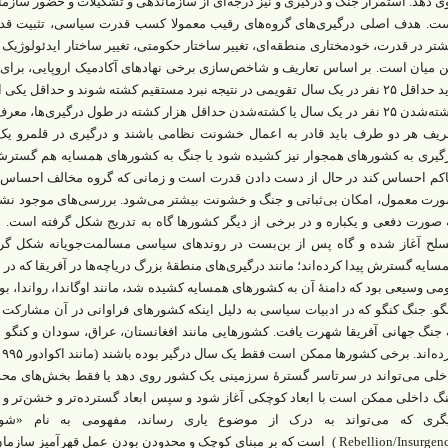
ی دهد. استمرار جنگ و درگیری و نیز درجه‌‌ای از سازماندهی و تشکیلات و حضور ساز
ت. هدف اصلی درگیری‌های گروه‌‌های رقیب معمولا کسب قدرت سیاسی، تثبیت قدرت 
شتر در قدرت، خودمختاری منطقه‌ای، تغییر ساختار حکومتی، تغییر ساختار ایدئولوژیک
ن میان است. بر اساس تعاریف و شاخص‌سازی برخی نهادهای آکادمیک اروپایی، برای 
باید حداقل ۲۵ نفر در یک سال تقویمی در نتیجه نبرد مستقیم کشته شوند و حداقل 
کشته‌شدن ۲۵ نفر در یک سال یا کشته‌شدن حداقل هزار کشته در طول درگیری‌‌ها
ریف هر دو طرف باید قادر به اعمال خشونت نظامی باشند و درگیری در قلمرو 
گیری به کشورهای همجوار نیز کشیده شود یا جنگ به کشورهای همسایه هم گسترش پ
کم احساس کند در حال از دست دادن قدرت است و زمانی که گروه مخالف احساس ک
رت معمول، امکان بی‌ثباتی و جنگ و خشونت بیشتر می‌‌شود. بررسی‌‌های موجود نشا
 صورت دفعی و یکباره و در برخی از دیگر کشورها گاه به تدریج شکل گرفته است.
لح آغاز شده و گاه پس از بن‌بست در روندهای سیاسی مسالمت‌جویانه شکل گرف
می وسیعی بود که دامنۀ آن به کشورهای همسایه کشیده شد، مانند اوگاندا، رواندا، بورون
گو. جنگ کنگو که در ادبیات سیاسی به دلیل اینکه کشورهای فراوانی در آن مشارکت 
 جنگ جهانی آفریقا شهرت یافت. کشورهایی مانند افغانستان، عراق، سودان و کنگو دو
خلی می‌‌تواند در سرتاسر گسترۀ سرزمینی یک کشور روی دهد یا فقط بخش‌‌های محدو
گ داخلی ممکن است با ابعاد کوچکی آغاز شود و سپس ابعاد گسترده‌تر و خشن‌تر و ساز
Rebellion/Insurgency) است که بر مبنای کوچک و محدودن بودن عمل قهرآمیز س