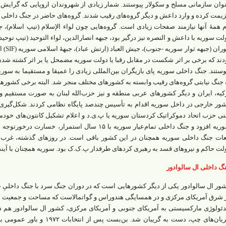
وان سازمانی مسلح و سکولار پیوستند. شمار زیادی از شهروندان اروپایی که گرایش‌‌ه
یمت کرده و وارد داعش و دیگر گروه‌‌های رقیب شدند. گروه‌‌های حاضر در جنگ داخلی 
م همۀ آنها نیازمند صفحات زیادی است. گروه‌‌هایی چون لواء الإسلام (تیپ اسلام)، 
لت سوریه با داعش و النصره نیز درگیر بود، جبهه انصار‌الدین، لواء التوحید (تیپ تو
حوران 
دند که برخی بر اثر شکست در مقابل رقبا یا دولت سوریه مضمحل یا بر اثر کشته ‌شدن ره
وستند. جنگ داخلی سوریه پای بازیگران بین‌المللی زیادی را عمیقا و مستقیما به سوری
 جنگ نیابتی گروه‌‌های رقیب وابسته به کشورهای مختلف منجر شد. البته برخی کشورها
کیه، ایران‌ و دیگر کشورهای عربی منطقه و نیز حزب‌الله لبنان به صورت مستقیم و
ور خارجی در داخل سوریه اقدام به تأسیس چندصد پایگاه نظامی کردند. شکل‌گیری 
نی حزب اتحاد دموکراتیک کردستان سوریه یا پ‌.ی‌.د و اعلام تشکیل کانتون‌‌های خودم
سوریه افزود و جنگ داخلی تمام‌عیار سوریه با ۱۵ سال اس
عات جنگ داخلی سوریه همچنان در این کشور باقی است. در روزهای گذشته، غرب 
لت حاکم و نیروهای قسد به رهبری کردهای طرفدار پ.ک.ک بود. سوریه همچنان با آیندۀ 
گ داخلی ال سالوادور
ور ال سالوادور یکی از دیگر کشورهایی است که در دوران جنگ سرد با جنگ داخلیِ خ
 شرق آمریکای مرکزی و در همسایگی هندوراس و گواتمالاست که مساحت و جمعیت ب
دئولوژی مارکسیستی به آمریکای جنوبی و آمریکای مرکزی، کشور ال سالوادور هم در 
جریان‌‌های چپ، دست به گریبان شد.