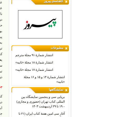
گاهنامه‌ی پیروز
عن
عز
نا
دو
بو
پی
به
مطبوعات
تر
کش
انتشار شمارۀ ۹۱ مجلۀ مترجم
یع
انتشار شمارۀ ۱۸ مجلۀ «ثانیه»
انتشار شمارۀ ۱۷ مجلۀ «ثانیه»
تب
دو
انتشار شمارۀ ۱۴ و ۱۵ و ۱۶ مجلۀ
«ثانیه»
جن
نمایشگاهها
کش
برپایی سی و پنجمین نمایشگاه بین
المللی کتاب تهران (حضوری و مجازی)
در
– ۱۹ تا ۲۹ اردیبهشت ۱۴۰۳
ای
آغاز سی امین هفتۀ کتاب ایران (۲۱ تا