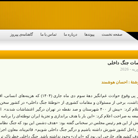
صفحه نخست
پیوندها
درباره ما
تماس با ما
گاهنامه‌ی پیروز
ات جنگ داخلی
شتۀ : احسان هوشمند
در پی وقوع حوادث غم‌انگیز دهۀ سوم دی ‌ماه 
اشت، برخی از مسئولان و مقامات کشوری از «توطئۀ جنگ داخلی» در کشور سخن گ
اعلام کرد: «بیش از ۴۰۰ شهرستان و صد نقطه در تهران درگیر اغتشاشات ش
عه به‌ صراحت اعلام کرد: «این بار با هدف براندازی و تجزیۀ ایران توطئه‌‌ای را برنامه‌
ش ‌از این هم رئیس مجلس در سخنانی گفته بود: «هدف دشمن این بود که جنگ نظامی ر
 داخل کشور شورش داشته باشیم و درگیر جنگ داخلی شویم». قائم‌پناه، معاون اجرا
ف کشورهای خارجی این بود که «ایران» وجود نداشته باشد. جنگ داخلی خطرناک ‌تر از 