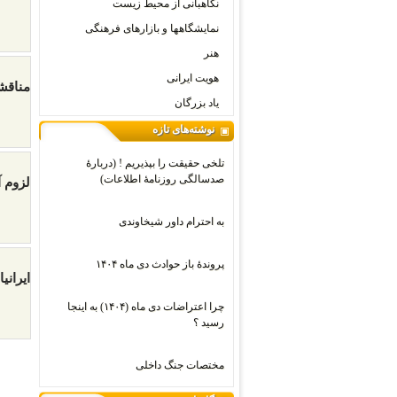
نگاهبانی از محیط زیست
نمایشگاهها و بازارهای فرهنگی
هنر
هویت ایرانی
مناقشۀ
یاد بزرگان
نوشته‌های تازه
تلخی حقیقت را بپذیریم ! (دربارۀ
صدسالگی روزنامۀ اطلاعات)
لزوم 
به احترام داور شیخاوندی
پروندۀ باز حوادث دی ماه ۱۴۰۴
ایرانی
چرا اعتراضات دی‌ ماه (۱۴۰۴) به اینجا
رسید ؟
مختصات جنگ داخلی