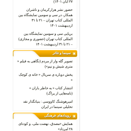
۲۷ آبان ۱۴۰۱)
حضور نشر هزارکرمان و ناشران
همکار، در سی و سومین نمایشگاه بین
المللی کتاب تهران – ۲۱ تا ۳۱
اردیبهشت ۱۴۰۱
برپایی سی و سومین نمایشگاه بین
المللی کتاب تهران (حضوری و مجازی)
– ۲۱ تا ۳۱ اردیبهشت ۱۴۰۱
سینما و تئاتر
تصویر گله وار از مردم (نگاهی به فیلم «
متری شیش و نیم»)
پخش دوباره ی سریال « خانه ی کوچک
»
انتشار کتاب « به خاطر باران »
(نامه‌هایی از پراگ)
امیرهوشنگ کاووسی : بنیانگذار نقد
تحلیلی سینما در ایران
رویدادهای فرهنگی
همایش «مصدق، نهضت ملی، و کودتای
۲۸ امرداد»