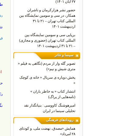
۲۷ آبان ۱۴۰۱)
طر
حضور نشر هزارکرمان و ناشران
همکار، در سی و سومین نمایشگاه بین
دف
المللی کتاب تهران – ۲۱ تا ۳۱
اردیبهشت ۱۴۰۱
نث
برپایی سی و سومین نمایشگاه بین
فر
المللی کتاب تهران (حضوری و مجازی)
– ۲۱ تا ۳۱ اردیبهشت ۱۴۰۱
سینما و تئاتر
تصویر گله وار از مردم (نگاهی به فیلم «
متری شیش و نیم»)
ان
پخش دوباره ی سریال « خانه ی کوچک
»
حا
انتشار کتاب « به خاطر باران »
دک
(نامه‌هایی از پراگ)
امیرهوشنگ کاووسی : بنیانگذار نقد
نگ
تحلیلی سینما در ایران
رویدادهای فرهنگی
همایش «مصدق، نهضت ملی، و کودتای
۲۸ امرداد»