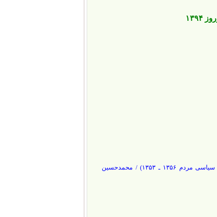
۱۳۹۴
هرکه پند ناصحان را نشنود… (نامه هایی در دعوت از دیکتاتور برای پذیرش حقوق سیاسی مردم ۱۳۵۶ ـ ۱۳۵۳) / محمدحسین