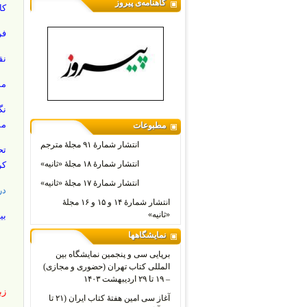
گاهنامه‌ی پیروز
کا
فردوسی٬ سل
نق
مس
نگ
مم
مطبوعات
انتشار شمارۀ ۹۱ مجلۀ مترجم
تح
انتشار شمارۀ ۱۸ مجلۀ «ثانیه»
کر
انتشار شمارۀ ۱۷ مجلۀ «ثانیه»
در
انتشار شمارۀ ۱۴ و ۱۵ و ۱۶ مجلۀ
«ثانیه»
بی
نمایشگاهها
برپایی سی و پنجمین نمایشگاه بین
المللی کتاب تهران (حضوری و مجازی)
– ۱۹ تا ۲۹ اردیبهشت ۱۴۰۳
زب
آغاز سی امین هفتۀ کتاب ایران (۲۱ تا