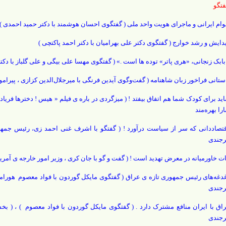
تگو
وام ایرانی و ماجرای هویت واحد ملی ( گفتگوی احسان هوشمند با دکتر حمید احمدی )
دایش و رشد خوارج ( گفتگوی دکتر علی بهرامیان با دکتر احمد پاکتچی )
بابک زنجانی، «هری پاتر» توده ها است .» ( گفتگوی مهسا علی بیگی و علی گلباز با دک
ستانی فراخور زبان شاهنامه ( گفت‌و‌گوی آیدین فرنگی با میرجلال‌الدین کزازی ، پیرام
ید برای کودک شما هم اتفاق بیفتد ! ( میزگردی در باره ی فیلم « هیس ! دخترها فریاد نم
را بهره‌مند
تصاددانی که سر از سیاست درآورد ! ( گفتگو با اشرف غنی احمد زی، رئیس جمه
رجندی
ات خاورمیانه در معرض تهدید است ! ( گفت و گو با جان کری ، وزیر امور خارجه ی آمر
دغه‌های رئیس جمهوری تازه ی عراق ( گفتگوی مایکل گوردون با فواد معصوم هورام
رجندی
اق با ایران منافع مشترک دارد . ( گفتگوی مایکل گوردون با فواد معصوم ) ، ( 
رجندی