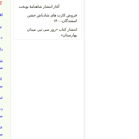
گف
آغاز انتشار شاهنامۀ نوبخت
اق
فروش کارت های شادباش جشن
اسفندگان-۱۴۰۰
پی
انتشار کتاب «روز سی تیر، میدان
بهارستان»
« 
دا
شا
سا
اق
بی
ثب
دغ
بی
عر
بی