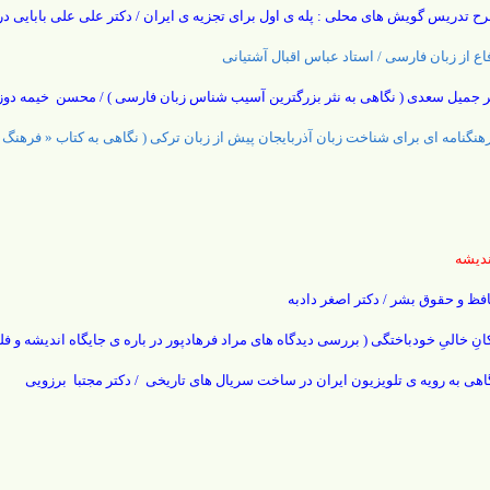
ح تدریس گویش های محلی : پله ی اول برای تجزیه ی ایران / دکتر علی علی بابایی د
اع از زبان فارسی / استاد عباس اقبال آشتیانی
ر جمیل سعدی ( نگاهی به نثر بزرگترین آسیب شناس زبان فارسی ) / محسن خیمه دوز
هنگنامه ای برای شناخت زبان آذربایجان پیش از زبان ترکی ( نگاهی به کتاب « فرهنگ
دیشه
فظ و حقوق بشر / دکتر اصغر دادبه
انِ خالیِ خودباختگی ( بررسی دیدگاه های مراد فرهادپور در باره ی جایگاه اندیشه و ف
اهی به رویه ی تلویزیون ایران در ساخت سریال های تاریخی / دکتر مجتبا برزویی