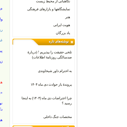
نگاهبانی از محیط زیست
خ
نمایشگاهها و بازارهای فرهنگی
هنر
وا
هویت ایرانی
ری
یاد بزرگان
غر
نوشته‌های تازه
پی
تلخی حقیقت را بپذیریم ! (دربارۀ
صدسالگی روزنامۀ اطلاعات)
زر
به احترام داور شیخاوندی
هو
پروندۀ باز حوادث دی ماه ۱۴۰۴
«ب
چرا اعتراضات دی‌ ماه (۱۴۰۴) به اینجا
نو
رسید ؟
دک
مختصات جنگ داخلی
هی