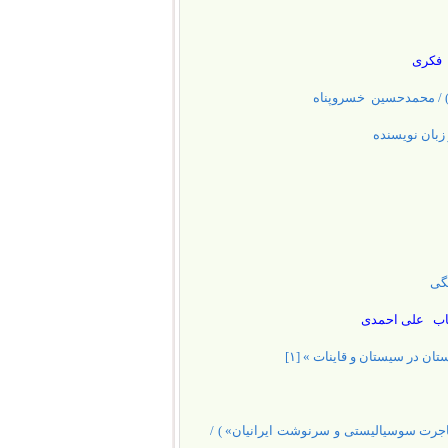
 فکری
 ») / محمدحسین خسروپناه
 زبان نویسنده
نگی
 عقاب علی احمدی
ن در سیستان و قاینات » [۱]
هاجرت سوسیالیستی و سرنوشت ایرانیان» ) /