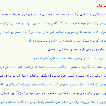
د کتاب
ت تفکر زرد ( نقدی بر کتاب « نشت نشا : جستاری در پدیده ی فرار مغزها » / محمد
ا در ترکیه ، لائیسیته عقب نشست؟ ( نگاهی به کتاب « دین ، دولت و تجدد در ترکیه
رفی کتاب «کابینه ها در جمهوری اسلامی ایران؛ از مهدی بازرگان تا حسن روحانی» از
رفی کتاب « دموکراسی و جامعه ی باز » از زبان نویسنده ی آن
هنامه و مرجعی تازه / محمود فاضلی بیرجندی
نایی با کتاب « فردوسی و شاهنامه » / عقاب علی احمدی
ر استادانی دیگر می داشتیم … ( نگاهی به کتاب « استادان و نااستادانم » ) / آیدین فر
ال ایرانیان برای نوسازی کشور خود چه بود ؟ ( نگاهی به کتاب « آمال ایرانیان » ) /
رفی یک کتاب از زبان مترجم : معرفی کتاب « یادداشت های محرمانه کنسولگری انگلستا
رج اورول چگونه می نوشت ؟ ( نگاهی به کتاب « چرا می نویسم ؟ » ) / آیدین فرنگی
خورد « خیال و رویای راستین » با « سوسیالیسم واقعا موجود » (نگاهی به کتاب «م