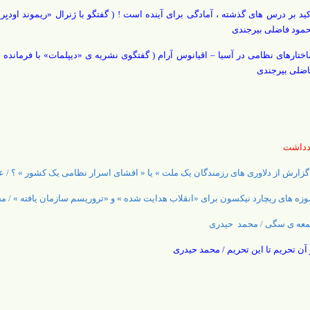
کید بر درس های گذشته ، آمادگی برای آینده است ! ( گفتگو با ژنرال «ریموند اودیِر
مود فاضلی بیرجندی
ختار‌های نظامی در آسیا – اقیانوس آرام ( گفتگوی نشریه ی «دیپلمات» با فرمانده ی
ضلی بیرجندی
دداشت
گزارش از دلاوری های رزمندگان یک ملت » یا « افشای اسرار نظامی یک کشور » ؟ /
وزه های ریچارد نیکسون برای «انقلاب هدایت شده » و «تروریسم سازمان یافته » / 
عه ی سگی / محمد حیدری
 آن تحریم تا این تحریم / محمد حیدری