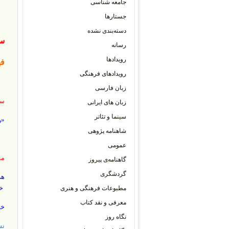
جامعه شناسی
جستارها
دسته‌بندی نشده
سر
رسانه
رویدادها
ف
رویدادهای فرهنگی
زبان فارسی
سر
زبان های ایرانی
سینما و تئاتر
«ر
شاهنامه پژوهی
عمومی
مق
گاهنامه‌ی پیروز
گردشگری
خس
مطبوعات فرهنگی و هنری
معرفی و نقد کتاب
خو
نگاه روز
نش