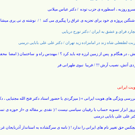
سر
و روزبه ، اسطوره ی حزب توده / دکتر عباس میلانی
شنگتن پروژه ی خود برای تجزیه ی عراق را پیگیری می کند
!
/ نوشته ی تی یری میشا
چارد فرای و عشق به ایران / دکتر تورج دریایی
بت لطفعلی شاه زند در امامزاده زید تهران / دکتر علی علی بابایی درمنی
ش ، در هنگام و پس از زمین لرزه چه باید کرد ؟ / مهندس راه و ساختمان ( امضا محف
دی آتش، نصیب آرش !!! / فریبا نبوی طهرانی فر
یت ایرانی
ررسی ویژگی های هویت ایرانی » ( میزگردی با حضور استاد دکتر فتح الله مجتبایی ، د
روز ابزار تسویه حساب با رقیبان سیاسی نیست ! ( نقدی بر مقاله ی «از حوزه ی تمدن
تر علی علی بابایی درمنی
چکس حق تغییر نام های ایرانی را ندارد ! ( نامه ی سرگشاده به استاندار آذربایجان غر