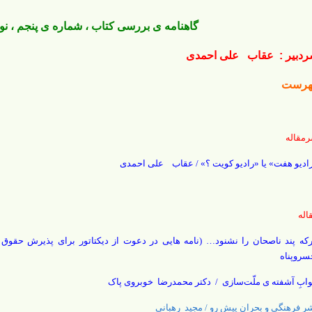
گاهنامه ی بررسی کتاب ، شماره ی پنجم ، نوروز 
دبیر : عقاب علی احمدی
هرست
مقاله
ادیو هفت» یا «رادیو کویت ؟» / عقاب علی احمدی
اله
روپناه
ابِ آشفته ی ملّت‌سازی / دکتر محمدرضا خوبروی پاک
ر فرهنگی و بحران پیش رو / مجید رهبانی