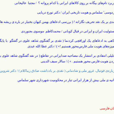
ربرد نام‌های بیگانه بر روی کالاهای ایرانی با کدام پروانه ؟ / مجتبا عالیخانی
ماس و هویت تاریخی ایران / دکتر تورج دریایی
دی بر یک نقد تحریف نگارانه ! ( بررسی ادعاهای بهمن کیهان بختیار در باره ی ریشه ه
ئولیت ایران و ایرانی در قبال کوبانی / محمدکاظم موسوی بجنوردی
اهی به ادعاهای یک اوراقچی کردنما ( نقدی بر گفتگوی شاهد علوی در گفتگو با پایگا
یزه‌های هویت ملی فارس‌محور هستیم !» ) / دکتر عطا الله عبدی
لیلی انتقادی بر انتشار یک مصاحبه ضدایرانی در تقاطع ( در نقد گفتگوی شاهد علوی با پا
دن هویت فارس محور هستیم . » )
/ سالار سیف الدینی
باره‌ی فوتبال، غرور ملی و شادمانی ( نقدی بر یادداشت صادق زیباکلام ) / دکتر شروین
انیه ی ملی بیش از هزار ایرانی تبار در محکومیت شهرداری شهر سلماس
ان فارسی