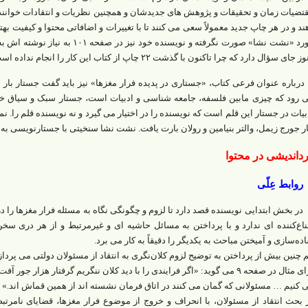
تضیات زمان و تحقیقات و پژوهش های جدیدشان و همچنین نظریات و انتقادات خوانندگ
ند و در هر چاپ جدید معمولاً سعی می کنند تا با تغییرات و اضافاتی محتوا و کیفیت بهت
مورد «نشت نشا» صورت نگرفته و نویسنده
 جای سؤال دارد که چرا تاکنون با گذشت ۲۲ چاپ از کتاب این‌ کار را انجام نداده است.
. درباره عنوان فرعی کتاب، «جستاری در پدیده فرار مغزها» نیز باید گفت جستار بار 
 رود که چیزی مابین فلسفه، جامعه شناسی و ادبیات است، جستار سبک و سیاق خا
بیات در جستار این قلم است که نویسنده را در اختیار می گیرد و نه نویسنده قلم را
ار جورج زیمل، والتر بنیامین و رولان بارت یافت. نشت نشا سنخیتی با جستارنویسی به م
داندیشی در محتوا
روابط عِلّی
. در بخش ابتدایی نویسنده قصد دارد تا لزوم و چگونگی نگاه به مسئله فرار مغزها را د
ناع‌کننده ای ندارد و با پرداختن به مسائل حاشیه ای و غیرمرتبط و از هر دری 
ده‌سازی و آمیختن مباحث به یکدیگر را دقیقاً به کار می برد.
 چنین بیش از پرداختن به توضیح لزوم کلان‌نگری به انتقاد از مسئولان دولتی می پردازد
برای مثال در صفحه ۹ می گوید: «اگر فرایندی را با دید کلان ننگریم گرفتار هز
 کنیم … مسئولانی که گمان می کنند در اتاق فرمان نشسته اند از همین قماش اند.»