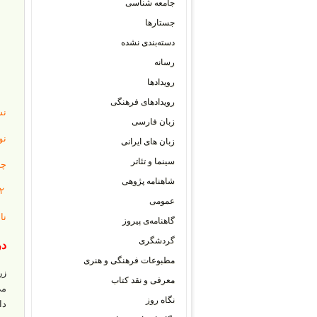
جامعه شناسی
جستارها
دسته‌بندی نشده
رسانه
رویدادها
رویدادهای فرهنگی
نش
زبان فارسی
نو
زبان های ایرانی
سینما و تئاتر
چاپ ۲
شاهنامه پژوهی
۱۰۲ ص . ۳۰۰۰۰ ریال
عمومی
نا
گاهنامه‌ی پیروز
گردشگری
در
مطبوعات فرهنگی و هنری
زر
معرفی و نقد کتاب
می
نگاه روز
دا