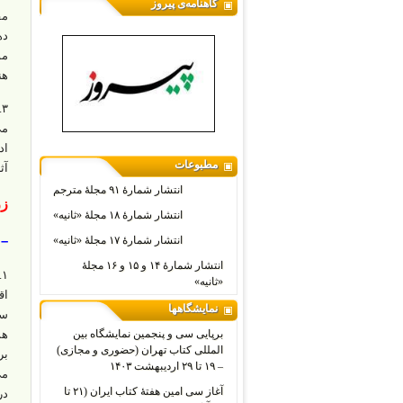
گاهنامه‌ی پیروز
مق
ده
هنوز
۳
می
اد
مطبوعات
آث
انتشار شمارۀ ۹۱ مجلۀ مترجم
زر
انتشار شمارۀ ۱۸ مجلۀ «ثانیه»
– 
انتشار شمارۀ ۱۷ مجلۀ «ثانیه»
انتشار شمارۀ ۱۴ و ۱۵ و ۱۶ مجلۀ
۱
«ثانیه»
اق
نمایشگاهها
سا
برپایی سی و پنجمین نمایشگاه بین
هم
المللی کتاب تهران (حضوری و مجازی)
– ۱۹ تا ۲۹ اردیبهشت ۱۴۰۳
می
آغاز سی امین هفتۀ کتاب ایران (۲۱ تا