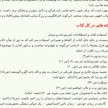
ته ها می داند!
یهی است که برای چنین داعیه هایی باید قرائن و دلایل بیش‌تر و محکم تری داشت.
اب فقهی نمی‌توان سنجید. این‌گونه اغراقگویی و بزرگ‌نمایی قضایای پیش‌پاافتاده 
ته هایی در کل کتاب
یسنده در جای جای کتاب از الفاظ و تعبیراتی استفاده می کند که به دور از شأن 
م فرار مغزها را دارد. ادبیاتی این‌گونه به هیچ وجه مناسب و درخور کتابی با موضوع ف
ریات زرد یافت، از جمله:
زرت و زورت (ص۹)
روبان خودروسازی جِر می داد (ص ۱۱)
دنیای باقالی به چند من (ص ۱۰)
تشبیه نیروی فکری و نیروی فیزیکی در انسان به مغز و کله پاچه گاو و گوسفند (ص ۱۵)
ُله مردما که ماییم (ص ۲۸) (بُله : جمع ابله)
جِزقِلی (ص ۳۲)
روزاروز پرت و پلاتر خواهیم شد. (ص ۳۱)
تاب ها به دانشجویان عزیز حقنه می¬شود( ص ۴۰) (حقنه: اماله)
جناحی سیاسی می خواست استعدادهای درخشان را زیر اخیه بکشند. (ص۱۸). (اخیه : میخ آخور)
گاندی در زمان خودش – زمان تاثیر اجتماعیش – یک جوکی مفنگی تحقیرشده است 