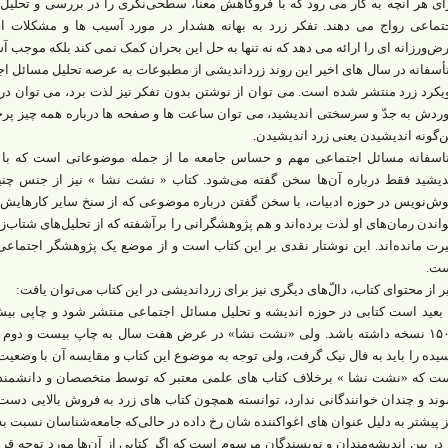
ای هر آنچه به کار می رود که با فروکاهش معنا، سطحی‌نگری را در بررسی و تحلی
تماعی رواج می دهند. تفکر زرد به بهانه هشدار در مورد آسیب ها و مشکلات ا
ض‌ورزانه ای را ارائه می دهد که نه تنها به حل این بحران کمک نمی کند بلکه موجب 
أسفانه در سال های اخیر این روند زرداندیشی از مطبوعات به عرصه تحلیل مسائل اج
یکرد زرد منتشر شده است. می توان از نوشتن بدون تفکر نیز لذت برد، می توان در
ردش به جدّ و سرسختی اندیشید، می توان ساعت ها و صفحه ها درباره همه چیز پرچ
ن‌گونه اندیشیدن یعنی زرد اندیشیدن.
اسفانه مسائل اجتماعی مهم و حساس جامعه ما از جمله موضوعاتی است که با زرد
دیشید فقط درباره آن‌ها سخن گفته می‌شود. کتاب « نشت نشا » نیز از جنس چن
ش‌نویس در حوزه ادبیات، با سخن گفتن درباره موضوعی که از سنخ سایر کارهایش ن
اندن رمان‌های او لذت برده‌اند و هم پژوهشگرانی را برآشفته که از تحلیل‌های شتاب‌زد
رت مانده‌اند. این نوشتار نقدی بر این کتاب است و از موضع یک پژوهشگر اجتماع
ت.
ر از محتوای کتاب، دالّ‌های دیگری نیز برای زرداندیشی در این کتاب می‌توان یافت:
. بعید است کتابی در حوزه اندیشه و تحلیل مسائل اجتماعی منتشر شود و چاپی 
۱۵۰۰ نسخه داشته باشد. ولی «نشت نشا» در عرض هفت سال به چاپ بیست و دوم رس
یده را باید به فال نیک گرفت، ولی توجه به موضوع این کتاب و مقایسه آن با وضعیت 
ت که «نشت نشا » برخلاف کتاب های علمی معتبر که توسط متخصصان و دانشمندا
ند و چندان خوانندگانی ندارد، توانسته همچون کتاب های زرد به فروش بالایی دست 
ز پیشتر به دلیل عنوان های اغواکننده شان رخ داده در حالی‌که جامعه‌شناسان نسبت به 
. در بین اندیشه‌مندان و نویسندگان مرسوم است که اگر کتابی از آن‌ها مورد توجه 