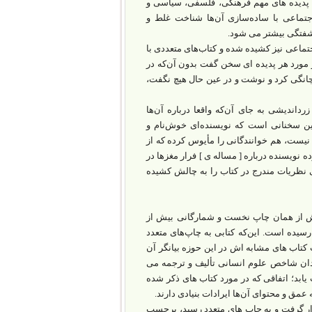
ل پدیده های مهم فرهنگی، فلسفی، سیاسی و
جتماعی با ساده‌سازی آن‌ها شناخت غلط و
آشفتگی بیشتر می شود.
تماعی نیز کشیده شده و کتاب‌های متعددی با
 مورد هر پدیده ای سخن گفت بدون آن‌که در
انگی کرد و نوشت و در عین حال هیچ نگفت،
اندیشی به جای آن‌که واقعا درباره آن‌ها
ین سخنانی است که نویسنده‌ای خوش‌نام و
یست، هم خوانندگانی را مأیوس کرده که از
ه نویسنده درباره [ مساله ی ] فرار مغزها در
ی نظریات مندرج در کتاب را به چالش کشیده
بیش از همان چاپ نخست و شمارگانی بیش از
یده است. این‌که کتابی به چاپ‌های متعدد
کتاب های مشابه اش در این حوزه بیانگر آن‌
ن شاخص علوم انسانی تألیف و ترجمه می
یابد؛ اتفاقی که در مورد کتاب های ذکر شده
عمق و محتوای آن‌ها ایرادات بنیادی دارند.
قرار گرفت و به چاپ های متعدد رسید، برحسب