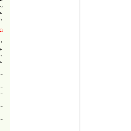
رش
بد
جو
نک
۱. استفاده لغات و اصطلاحات غیرمودبانه و مبتذل :
نو
مه
نش
– 
– 
– 
– 
– ب
– 
– 
– ک
– 
– 