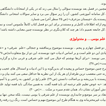
ند.
چنین در فصل بعد نویسنده سؤالی را مثال می زند که در یکی از امتحانات دانشگاهی
 کل سامانه آموزشی کشور، آن‌ را زیر سؤال می برد و سایر سوالات امتحانی دانشگاه
سنده یک «چیستان مزخرف» (ص ۲۵ سطر آخر) می شمارد.
وم ارائه اطلاعات کامل‌تر و مستندتر برای این دو فصل کتاب کاملاً ملموس است و نمی 
 کل جامعه تعمیم داد؛ هر چند که کلان‌نگری در نظر نویسنده چنین معنایی داشته باشد!
علم بومی… و متدولوژی
 دو فصل چهارم و پنجم ، نویسنده موضوع پرمناقشه و جنجالی «علم شرقی» و «عل
یادی این دو علم است و بر اساس ادبیات خود نویسنده، این دو از بیخ متفاوت‌اند(ص ۳۸).
 می نویسد: «برای آن‌ها نوشتم که خیال می کنند علم، شرقی و غربی ندارد و گزاره 
ت» (ص ۳۸).
ح چنین موضوع حساس و پیچیده ای بدین‌گونه و با این ادبیات و استدلال های عجیب و 
نه حتی متعصب ترین طرفداران هر یک از این نظریه ها حداقل سعی می کنند بیان و دلا
نویسنده با بی‌ریشه و بی‌اصالت دانستن (ص ۲۹) علم رایج در 
د: «به عوض تعلیم علم ترجمه ای باید قصه گفت. به همین سادگی باید قصه تولید علم 
نش آموزان نشان داد. همان تقدم سیره بر سنّت …» (ص ۳۰).
تقاد بر سر موضع و جانبداری نویسنده از علم شرقی یا بومی نیست، بلکه سخن تنها ب
بیات غیرمحترمانه وی به هنگام طرح این موضوع مهم و حساس است. رنگ زرد رفته رفت