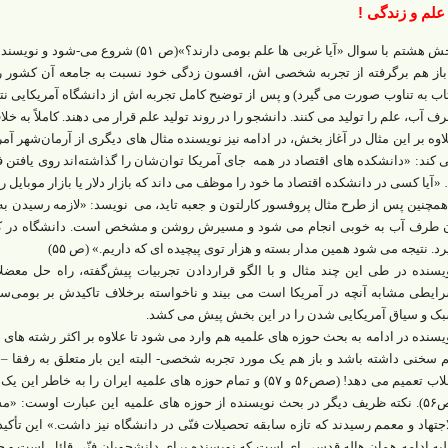
علم و زندگی !
بخش هشتم با سوال «آیا غربی ها علم بومی دارند
باز هم برگرفته از تجربه شخصی اش، افسون زدگی خود نسبت به جامعه آن کشور را
اب به تناوب صورت می گیرد) و پس از توضیح کامل تجربه اش از دانشگاه آمریکایی نتی
ف آب، علم را تولید می کنند. دانشجو را در روند تولید علم قرار می دهند. کاملاً به خلاف ا
اوه بر این مثال در آغاز بخش، در ادامه نیز نویسنده مثال های دیگری از آرمان‌شهر آمر
 کند: «دانشکده های اقتصاد در همه جای آمریکا توان‌شان را گذاشته‌اند روی یافتن 
«آیا کسی در دانشکده اقتصاد ما خود را موظف می داند که بازار دلار یا بازار موبایل را 
همچنین پس از طرح مثال پروفسور کارلتون و جعبه تاید، می نویسد: «لازمه رسیدن 
 طرف آب به خوبی انجام می شود و مسیرش روشن و مشخص است. دانشگاه در کشو
رد. نتیجه می شود همین مدار بسته و هزار توی پیچیده ای که داریم.» (ص ۵۵)
یسنده در طی این چند مثال و با الگو قراردادن تجربیات پیش‌گفته، راه حل معضل
ایطی مشابه آنچه در آمریکا است می بیند و ناخواسته برخلاف تاکیدش بر بومی‌س
ک و سیاق آمریکایی شدن را در این بخش پیش می کشد.
یسنده در ادامه به بحث حوزه های علمیه هم وارد می شود تا علاوه بر اکثر رشته 
 سخنی داشته باشد و باز هم یک مورد تجربه شخصی- البته این بار متعلق به رفقا – ر
طلاب تعمیم می دهد! (صص۵۶ و ۵۷) و تمام حوزه های علمیه ایران را
(ص۵۶). نکته ظریف دیگر در بحث نویسنده از حوزه های علمیه این عبارت اوست:
اجتهاد و معمم رسیدند که تازه سابقه تحصیلات فنّی در دانشگاه نیز داشت.» این تأکی
به ادامه همان هاله قدسی ای است که نویسنده برای دانشجویان فنّی قائل است و چن