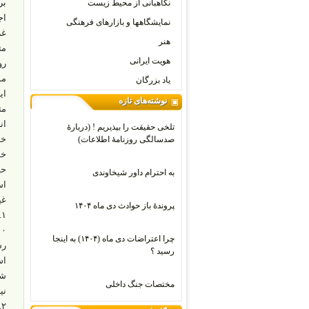
بر
نگاهبانی از محیط زیست
اج
نمایشگاهها و بازارهای فرهنگی
غر
هنر
مت
هویت ایرانی
رو
مو
یاد بزرگان
ای
نوشته‌های تازه
مت
ان
تلخی حقیقت را بپذیریم ! (دربارۀ
خو
صدسالگی روزنامۀ اطلاعات)
خو
حی
به احترام داور شیخاوندی
اس
غی
پروندۀ باز حوادث دی ماه ۱۴۰۴
۱
چرا اعتراضات دی‌ ماه (۱۴۰۴) به اینجا
رس
رسید ؟
اس
شو
مختصات جنگ داخلی
نی
۲