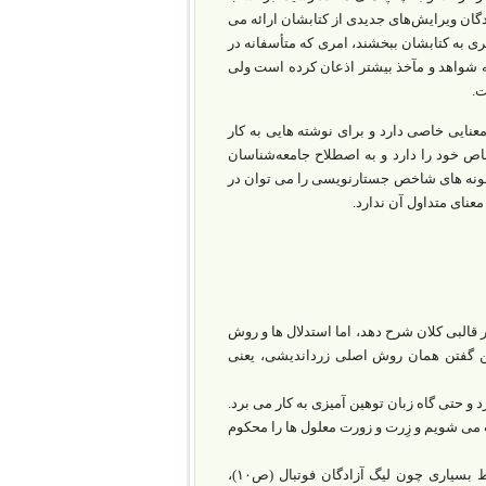
ان ویرایش‌های جدیدی از کتابشان ارائه می
ری به کتابشان ببخشند، امری که متأسفانه در
 خود نیز در صفحه ۱۰۱ به نیاز نوشته اش به شواهد و مآخذ بیشتر اذعان کرده است ولی
معنایی خاصی دارد و برای نوشته هایی به کار
ص خود را دارد و به اصطلاح جامعه‌شناسان
. نمونه های شاخص جستارنویسی را می توان در
عنای متداول آن ندارد.
ر قالبی کلان شرح دهد، اما استدلال ها و روش
سخن گفتن همان روش اصلی زرد‌اندیشی، یعنی
 و حتی گاه زبان توهین آمیزی به کار می برد.
ار جور آفت می شویم و زِرت و زورت معلول ها را محکوم
در بحث انتقاد از مسئولان، با انحراف و خروج از موضوع فرار مغزها، قضایای نامرتبط بسیاری چون لیگ آزادگان فوتبال (ص۱۰)،