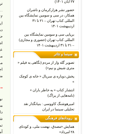
۲۷ آبان ۱۴۰۱)
حضور نشر هزارکرمان و ناشران
… 
همکار، در سی و سومین نمایشگاه بین
۲
المللی کتاب تهران – ۲۱ تا ۳۱
ای
اردیبهشت ۱۴۰۱
ده
برپایی سی و سومین نمایشگاه بین
المللی کتاب تهران (حضوری و مجازی)
اط
– ۲۱ تا ۳۱ اردیبهشت ۱۴۰۱
عل
سینما و تئاتر
تصویر گله وار از مردم (نگاهی به فیلم «
متری شیش و نیم»)
مغ
پخش دوباره ی سریال « خانه ی کوچک
»
– 
انتشار کتاب « به خاطر باران »
(نامه‌هایی از پراگ)
نو
امیرهوشنگ کاووسی : بنیانگذار نقد
مغ
تحلیلی سینما در ایران
دا
رویدادهای فرهنگی
شو
همایش «مصدق، نهضت ملی، و کودتای
۲۸ امرداد»