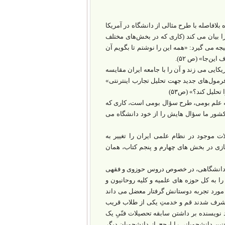
؟»(ص ۵۱) شروع می-شود و نویسنده بلافاصله با طرح مثالی از دانشگاه در آمریکا
 بیان می کند (کاری که در بخش‌های مختلف
جه می گیرد: «همه این را نوشتم تا بگویم آن
ین‌جا» (ص ۵۲).
یکایی می زند و آن را با جامعه ایران مقایسه
فرمول‌های جدید جهت تحلیل تجارب اینترنتی»
تحلیل کند؟» (ص۵۳)
به علم بومی، طرح سؤال بومی است، کاری که
ر ما سؤال هایش را از خود دانشگاه می
ات موجود در نظام علمی ایران را تغییر به
ازی در بخش های چهارم و پنجم کتاب، همان
های دانشگاهی، در خصوص دروس حوزوی و فقهی
ا به کل حوزه های علمیه و کلیه روحانیون و
 به خاطر این یک مورد تجربه دوستانش گرفتار معضل می داند
 «مشرف شدند قم و خدمتِ یکی از طلاب قریب
د نویسنده بر داشتن سابقه تحصیلات فنّیِ یک
ین دانشجویانی را ارجح از دانشجویان دیگر