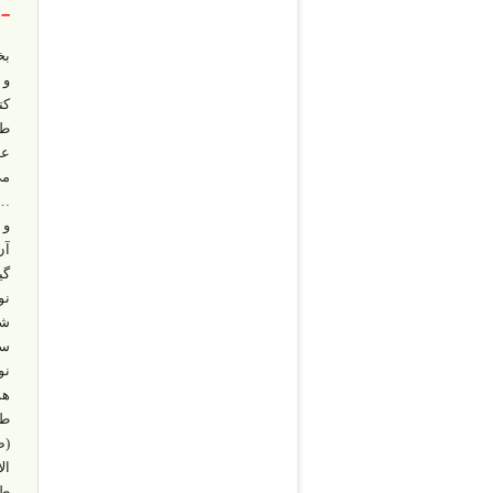
– 
و 
کت
طر
عل
می
… 
و 
آن
گی
نو
شر
سب
نو
هم
ال
طل