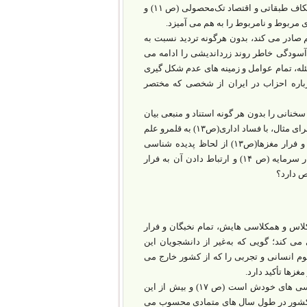
ترافیک و آلودگی هوا (ص۱۰)، جِر دادن روبان خودروسازی (ص۱۱)، خصوصی‌سازی و شکاف طبقاتی و اقتصاد تک‌محصولی (ص ۱۱) و
ی مربوط و نامربوط را به هم می آمیزد.
م صادر می کند، بدون هرگونه تردید نسبت به
ا آسودگی خاطر روند زرداندیشی را ادامه می
ئله، تمام عوامل و زمینه های عدم شکل گیری
‌کند (ص ۱۲). این‌گونه تقلیل بحث درباره احزاب در ایران از شخصی که مختصر
سخنانی را بدون هر گونه استناد و منبعی بیان
می کند و آرا و عقاید شخصی خود را به نام اصول تأیید شده علوم مختلف بیان می دارد. برای مثال، با فساد اداری(ص۱۳) به قلمرو علم
مدیریت وارد می شود، بلافاصله بعد از آن با بیان ریشه های یکسان فرار نیروی کار و فرار مغزها(ص۱۳) از لحاظ پدیده شناسی
اجتماعی، در مقام یک جامعه شناس سخن می گوید و بلافاصله پس از آن با طرح فرار سرمایه (ص ۱۴) و ارتباط دادن آن به فرار
ص دارد؟
لاس و همکلاسی هایش، تمام نخبگان و فرار
ی کند؛ گویی که به‌غیر از دانشجویان این
 انسانی و تجربی را که از کشور خارج می
زها تأکید دارد.
تمام آمار و اطلاعات نویسنده از میزان و چگونگی فرار مغزها محدود به ۸ نفر همکلاسی های خودش است (ص ۱۷) و بیش از این
 دهد. گویی که تنها همین ۸ نفر مغزهای فراری کشور در طول سال های متمادی محسوب می