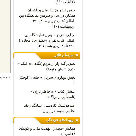
۲۷ آبان ۱۴۰۱)
حضور نشر هزارکرمان و ناشران
همکار، در سی و سومین نمایشگاه بین
المللی کتاب تهران – ۲۱ تا ۳۱
اردیبهشت ۱۴۰۱
برپایی سی و سومین نمایشگاه بین
المللی کتاب تهران (حضوری و مجازی)
– ۲۱ تا ۳۱ اردیبهشت ۱۴۰۱
سینما و تئاتر
تصویر گله وار از مردم (نگاهی به فیلم «
متری شیش و نیم»)
پخش دوباره ی سریال « خانه ی کوچک
«
مسئول
»
انتشار کتاب « به خاطر باران »
(نامه‌هایی از پراگ)
امیرهوشنگ کاووسی : بنیانگذار نقد
تحلیلی سینما در ایران
رویدادهای فرهنگی
همایش «مصدق، نهضت ملی، و کودتای
۲۸ امرداد»