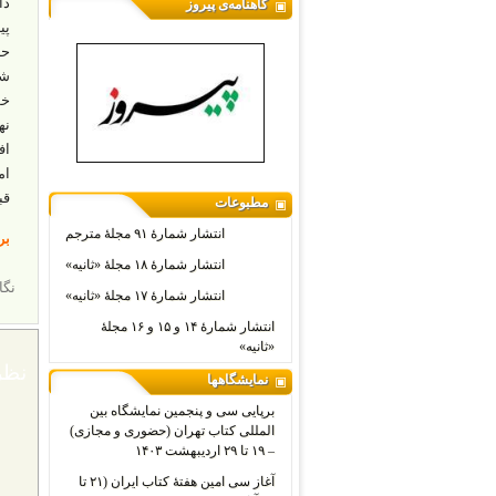
دا
گاهنامه‌ی پیروز
پی
حا
شد
خو
نه
اف
ام
قب
مطبوعات
انتشار شمارۀ ۹۱ مجلۀ مترجم
برگر
انتشار شمارۀ ۱۸ مجلۀ «ثانیه»
نگا
انتشار شمارۀ ۱۷ مجلۀ «ثانیه»
انتشار شمارۀ ۱۴ و ۱۵ و ۱۶ مجلۀ
«ثانیه»
نظر
نمایشگاهها
برپایی سی و پنجمین نمایشگاه بین
المللی کتاب تهران (حضوری و مجازی)
– ۱۹ تا ۲۹ اردیبهشت ۱۴۰۳
آغاز سی امین هفتۀ کتاب ایران (۲۱ تا