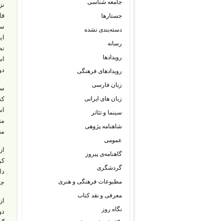
جامعه شناسی
نز
قا
جستارها
سا
دسته‌بندی نشده
رسانه
رویدادها
اس
دورۀ زمانی
رویدادهای فرهنگی
زبان فارسی
زبان های ایرانی
اس
سینما و تئاتر
مت
شاهنامه پژوهی
مجموع بیش از
عمومی
گاهنامه‌ی پیروز
گردشگری
دا
مطبوعات فرهنگی و هنری
جن
معرفی و نقد کتاب
نگاه روز