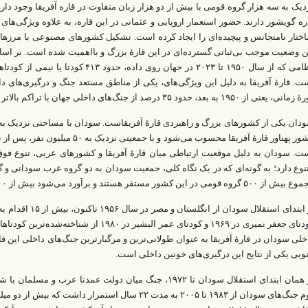
دیک به سه هزار گروه قومی با بیش از دو هزار زبان متفاوت در قاره آفریقا وجود دا
ره‌ گویشور دارند. حضور استعمار اروپایی و عثمانی در این قاره، به‌ علاوه ویژگی‌ه
ختار نامتجانس و پیچیده‌ای را ایجاد کرده است. تشکیل کشورهای مصنوعی با مرزهای
نظامی که از سال ۱۹۵۰ تا ۲۰۲۳ در جهان روی د
ت. قارۀ آفریقا به دلیل این ویژگی‌های، یکی از مناطق مستعد جنگ و درگیری‌های داخ
، یعنی از ۱۹۵۰ به بعد، حدود ۳۵ درصد از جنگ‌های داخلی جهان با تراکم بالاتر درگیری در قارۀ آفریقا روی داده است.
کشور پهناور قارۀ آفریقا محسوب می‌شود 
ت. سودان به دلیل موقعیت ارتباطی میان قارۀ آفریقا و کشورهای عربی، ‌تنوع فوق‌ال
نوع دارد؛ به‌ گونه‌ای که در یک نگاه کلی، جمعیت سودان به دو گروه‌ عرب سودانی و
 ۵۰۰ گروه قومی در این کشور مستقر هستند و برآورد می‌شود بیش از ۴۰۰ زبان هم در سودان گویشور دارند.
از ابتدای استقلال س
کودتای جعفر نمیری در ۱۹۶۹ و کودتای عمر البشیر 
خلی سودان در قارۀ آفریقا به‌ عنوان طولانی‌ترین و مرگبارترین جنگ‌های داخلی این 
وبی یکی از نتایج این درگیری‌های خونین داخلی است.
از همان ابتدای استقلال سودان تا ۱۹۷۲، جنگ میان دولت عمدتا
دوم جنگ‌های سودان از ۱۹۸۳ تا ۲۰۰۵ به مدت ۲۲ سال استمرار 