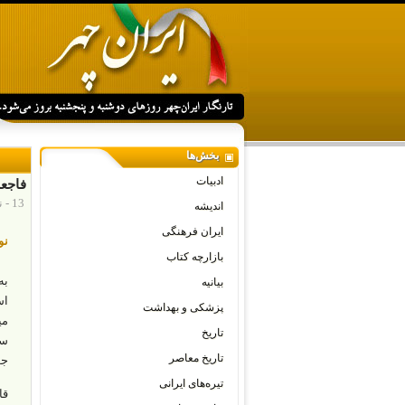
بخش‌ها
ادبیات
فاجعه
13 - نوامبر - 2025
اندیشه
ایران فرهنگی
نو
بازارچه کتاب
به
بیانیه
پزشکی و بهداشت
تاریخ
سن
تاریخ معاصر
جوانی
تیره‌های ایرانی
قا