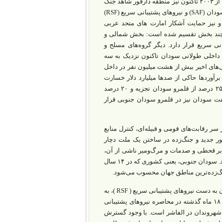
گذاشت و در سال ۲۰۱۱ سودان تجزیه، و سودان جنوبی از آن کشور جدا شد. ضمن آنکه از ۲۰۰۳ تاکنون نیز منطقه دارفور شاهد جنگ
داخلی قومی است. همچنین از سال ۲۰۲۳ تاکنون نیز شاهد جنگی تمام‌عیار بین ارتش سودان (SAF) و نیروهای پشتیبانی سریع (RSF)
و نیز حمایت آشکار امارت های متحد عربی
به چند بخش تقسیم شده است: بخش شمالی و
سریع قرار دارد. دیگر گروه‌های مسلح و
 داخلی طولانی سودان تاکنون نزدیک به سه
ل‌های اخیر بیش از هشت میلیون نفر در داخل
رآوردها حاکی از صدها‌ میلیارد دلار خسارت
ناشی از جنگ‌های داخلی گسترده در سودان است. با جدایی سودان جنوبی، بیش از ۲۵ درصد از قلمرو سودان تجزیه و ۲۰ درصد
نوبی قرار گرفت. بیش از ۷۵ درصد از ذخایر نفت سودان نیز در قلمرو سودان جنوبی قرار
شاهد جنگ‌های داخلی بر سر رقابت‌های قومی و قبیله‌ای‌، کنترل منابع
ور جدید و جنگ‌زده در ساختن یک ملت دچار
قحطی و صدمات و مرگ‌و‌میر ناشی از آن،
بیش از ۴۰۰ هزار نفر کشته و حدود یک‌سوم جمعیت یعنی چهار میلیون نفر ‌آواره شده‌اند. سودان جنوبی، یعنی کشوری که در ۱۴ سال
جنگ‌زده‌ترین مناطق جهان محسوب می‌شود.
در روزهای گذشته، الفاشر، مرکز ایالت دارفور شمالی، پس از عقب‌نشینی ارتش سودان به دست نیروهای پشتیبانی سریع ( RSF )، به
رهبری محمد حمدان دقلو یعنی نیروهای مورد حمایت امارات افتاده است. این شهر در ۱۸ ماه گذشته در محاصره نیروهای پشتیبانی
 شهروندان در الفاشر است. با وجود گسترش