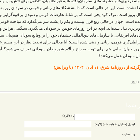
منۀ درگیری‌ها و خشونت‌های سازمان‌یافته علیه غیرنظامیان، تاکنون برای آتش‌بس و 
دا نشده است. این در حالی است که دامنۀ شکاف‌های زبانی و قومی در سودان روز به
ل بروز است، نوک کوه یخی است که بر شانۀ تعارضات قومی و دمیدن بر قوم‌گرایی و ن
ه است. جهان در حالی ربع‌‌ قرن بیست ‌و‌ یکم را پشت سر می‌گذارد که مباحث قومی ب
نریزی بدل شده‌اند. آنچه در این روزهای خونین در سودان می‌گذرد، سنگینی هراس
ادهای آفریقایی یا سازمان‌های بین‌المللی چشمان خود را بر وقایع سودان همچنان بس
راطی‌گری قومی، زبانی و دینی شده است؛ آیا مجالی برای تجدید نظر در این مسیر خون
روز جهان، جایی هم برای توجه به رنج و آلام شهروندان سودانی تعریف می‌شود؟ آیا
ال سودان عمل می‌کنند؟
فته از : روزنامۀ شرق، ۱۱ آبان ۱۴۰۴ (با ویرایش)
ه روز
 شما
نام (لازم)
ایمیل (نمایان نخواهد شد) (لازم)
وب سایت