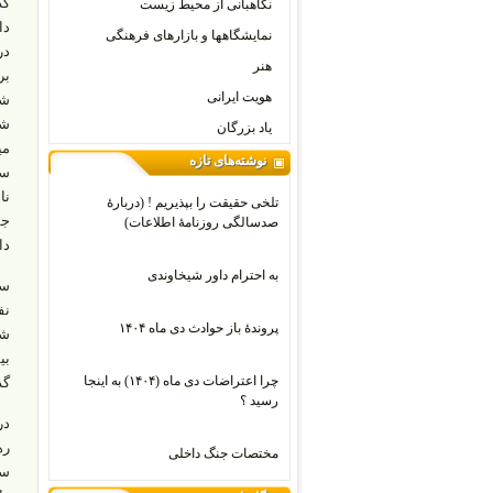
نگاهبانی از محیط زیست
نمایشگاهها و بازارهای فرهنگی
در
هنر
بر
هویت ایرانی
شر
شو
یاد بزرگان
می
نوشته‌های تازه
سو
تلخی حقیقت را بپذیریم ! (دربارۀ
صدسالگی روزنامۀ اطلاعات)
دا
به احترام داور شیخاوندی
نف
پروندۀ باز حوادث دی ماه ۱۴۰۴
شک
چرا اعتراضات دی‌ ماه (۱۴۰۴) به اینجا
گذ
رسید ؟
مختصات جنگ داخلی
سر