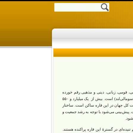
ی، قومی، زبانی، دینی و مذهبی رقم خورده
است. امروزه آفریقا متشکل از ۵۴ کشور (با احتساب دو نیمچه کشور صحرای غربی و سومالی‌لند) است. بیش از یک میلیارد و ۵۵۰
سکونت دارند؛ یعنی در حال حاضر نزدیک به ۲۰ درصد جمعیت کل جهان در این قاره‌‌ ساکن است. ساختار
 پیش‌بینی می‌شود با توجه به رشد جمعیت و
نیده‌ای در گسترۀ این قاره پراکنده هستند.