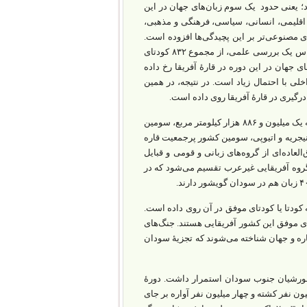
رد؛ یعنی حدود یک سوم زبان‌های جهان در این
ای اقلیمی، انسانی، سیاسی، فرهنگی و مذهبی،
 مصنوعی‌تر بر این پچیدگی‌ها افزوده است.
این وضعیت موجب بی‌ثباتی گسترده‌ای در این قارۀ بزرگ و با‌اهمیت شده است. بر ‌اساس یک بررسی علمی، از مجموع ۸۳۲ کودتای
اده، حدود ۴۱۳ کودتا یا نیمی از کودتاهای جهان در این دوره در قارۀ آفریقا رخ داده
لی با احتمال زیاد است. در نتیجه، در همین
سودان یکی از کشورهای بزرگ و راهبردی قارۀ آفریقا‌ست. ‌سودان با مساحتی نزدیک به یک ‌میلیون‌ و ۸۸۶ هزار کیلومتر مربع، سومین
و با جمعیتی نزدیک به ۵۰ میلیون نفر، پس از نیجریه و اتیوپی، سومین کشور پرجمعیت قاره
عاده‌ای از گروه‌های زبانی و قومی و قبایل
 گروه آفریقایی غیر‌عرب تقسیم می‌شود که در
ودان از انگلستان و مصر در سال ۱۹۵۶ تاکنون، بیش از ۱۵ اقدام به کودتا یا کودتای موفق در آن روی داده است.
در ۱۹۸۰ از شناخته‌شده‌ترین کودتاهای موفق این کشور آفریقایی هستند. جنگ‌های
قاره و جهان شناخته می‌شوند که تجزیۀ سودان
 عرب و مسلمان با شورشیان جنوب سودان استمرار داشت. دورۀ
داشت که بیش از دو میلیون نفر کشته و چهار میلیون نفر آواره بر جای