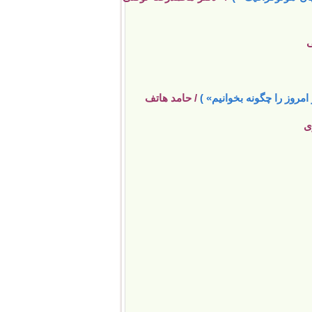
ی
مروز را چگونه بخوانیم» )
/ حامد هاتف
ی