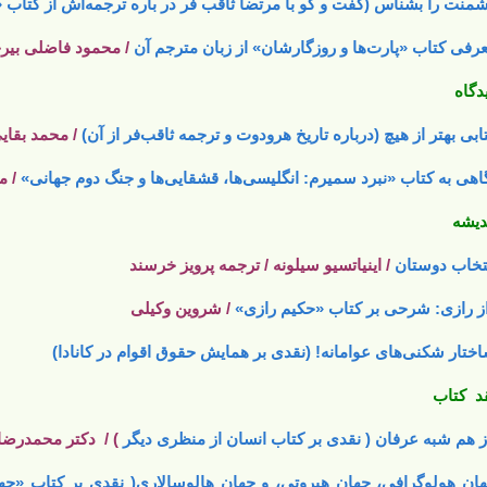
منت را بشناس (گفت و گو با مرتضا ثاقب فر در باره ترجمه‌اش از کتاب 
رفی کتاب «پارت‌ها و روزگارشان» از زبان مترجم آن
/ محمود فاضلی بیر
دگاه
ابی بهتر از هیچ (درباره تاریخ هرودوت و ترجمه ثاقب‌فر از آن)
/ محمد بقایی
اهی به کتاب «نبرد سمیرم: انگلیسی‌ها، قشقایی‌ها و جنگ دوم جهانی»
/ 
دیشه
تخاب دوستان
/ اینیاتسیو سیلونه / ترجمه پرویز خرسند
ز رازی: شرحی بر کتاب «حکیم رازی»
/ شروین وکیلی
ختار شکنی‌های عوامانه! (نقدی بر همایش حقوق اقوام در کانادا)
د کتاب
ز هم شبه عرفان‏ ( نقدی بر کتاب انسان از منظری دیگر
)
/
دکتر محمدرضا 
ان هولوگرافى، جهان هپروتى، و جهان هالوسالارى( نقدی بر کتاب «جه