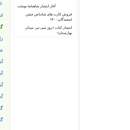
ان
آغاز انتشار شاهنامۀ نوبخت
فروش کارت های شادباش جشن
ان
اسفندگان-۱۴۰۰
گذ
انتشار کتاب «روز سی تیر، میدان
بهارستان»
زا
جش
آش
آش
آش
آش
گذ
گذ