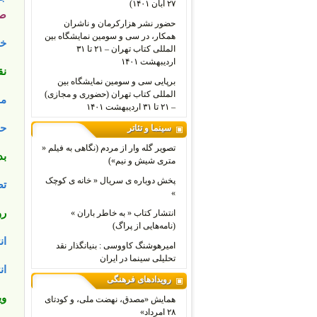
۲۷ آبان ۱۴۰۱)
صا
حضور نشر هزارکرمان و ناشران
همکار، در سی و سومین نمایشگاه بین
خا
المللی کتاب تهران – ۲۱ تا ۳۱
اردیبهشت ۱۴۰۱
نق
برپایی سی و سومین نمایشگاه بین
المللی کتاب تهران (حضوری و مجازی)
مق
– ۲۱ تا ۳۱ اردیبهشت ۱۴۰۱
حک
سینما و تئاتر
تصویر گله وار از مردم (نگاهی به فیلم «
بد
متری شیش و نیم»)
پخش دوباره ی سریال « خانه ی کوچک
تص
»
رو
انتشار کتاب « به خاطر باران »
(نامه‌هایی از پراگ)
ان
امیرهوشنگ کاووسی : بنیانگذار نقد
تحلیلی سینما در ایران
ان
رویدادهای فرهنگی
وی
همایش «مصدق، نهضت ملی، و کودتای
۲۸ امرداد»