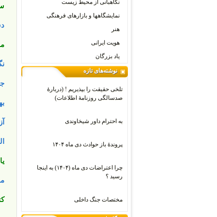
نگاهبانی از محیط زیست
سر
نمایشگاهها و بازارهای فرهنگی
دس
هنر
هویت ایرانی
مق
یاد بزرگان
نگ
نوشته‌های تازه
جا
تلخی حقیقت را بپذیریم ! (دربارۀ
صدسالگی روزنامۀ اطلاعات)
به
به احترام داور شیخاوندی
آز
ال
پروندۀ باز حوادث دی ماه ۱۴۰۴
یا
چرا اعتراضات دی‌ ماه (۱۴۰۴) به اینجا
رسید ؟
مح
کت
مختصات جنگ داخلی