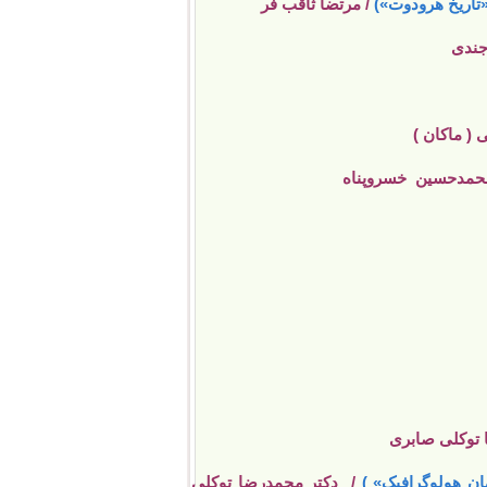
«تاریخ هرودوت»)
/ مرتضا ثاقب فر
جندی
 ( ماکان )
محمدحسین خسروپناه
توکلى صابرى‏
ان هولوگرافیک» )
/ دکتر
محمدرضا توکلى