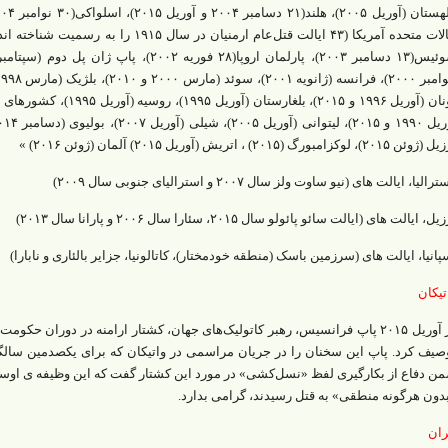
 ۲۰۱۵)، لوکزامبورگ (۲۰۱۵) ، اتریش (آوریل ۲۰۱۵) آلمان (ژوئن ۲۰۱۶) »
رالیا، ایالت های (نیو ساوت ولز سال ۲۰۰۷ و استرالیای جنوبی سال ۲۰۰۹)
ل، ایالت های (ایالت سائو پائولو سال ۲۰۱۵، سئارا سال ۲۰۰۶ و پارانا سال ۲۰۱۳)
پانیا، ایالت های (سرزمین باسک (منطقه خودمختار)، کاتالونیا، جزایر بالئاری و نابارا)
تیکان
در آوریل ۲۰۱۵ پاپ فرانسیس، رهبر کاتولیک‌های جهان، کشتار ارامنه در دوران
صیف کرد. پاپ این سخنان را در جریان مراسمی در واتیکان که برای یکصدمین سالگرد
ن دفاع از بکارگیری لفظ «نسل‌کشی» در مورد این کشتار گفت که این وظیفه ی اوست تا
دون هرگونه منطقی» به قتل رسیدند، گرامی بدارد.
ران