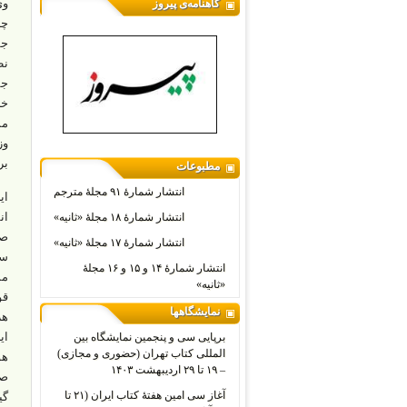
وی
گاهنامه‌ی پیروز
چن
جش
نظ
جم
خل
مس
وز
بر
مطبوعات
انتشار شمارۀ ۹۱ مجلۀ مترجم
ای
ان
انتشار شمارۀ ۱۸ مجلۀ «ثانیه»
صد
انتشار شمارۀ ۱۷ مجلۀ «ثانیه»
سا
انتشار شمارۀ ۱۴ و ۱۵ و ۱۶ مجلۀ
مس
«ثانیه»
قو
نمایشگاهها
هز
ای
برپایی سی و پنجمین نمایشگاه بین
المللی کتاب تهران (حضوری و مجازی)
هو
– ۱۹ تا ۲۹ اردیبهشت ۱۴۰۳
صو
آغاز سی امین هفتۀ کتاب ایران (۲۱ تا
گی