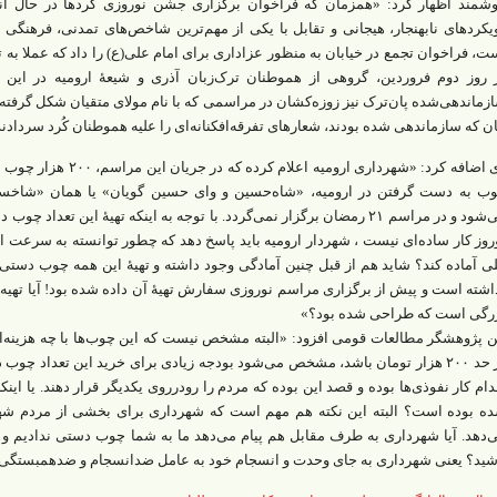
شمند اظهار کرد: «همزمان که فراخوان برگزاری جشن‌ نوروزی کردها در حال ان
یکردهای نابهنجار، هیجانی و تقابل با یکی از مهم‌ترین شاخص‌های تمدنی، فرهنگی 
ت، فراخوان تجمع در خیابان به منظور عزاداری برای امام علی(ع) را داد ‌که عملا به
 روز دوم فروردین، گروهی از هموطنان ترک‌زبان آذری و شیعۀ ارومیه در این 
زماندهی‌شده پان‌ترک نیز زوزه‌کشان در مراسمی که با نام مولای متقیان شکل گرفته ب
ان که سازماندهی شده بودند، شعارهای تفرقه‌افکنانه‌ای را علیه هموطنان کُرد سردادند
وی اضافه کرد: «شهرداری ا
ب به دست گرفتن در ارومیه، «شاه‌حسین و وای حسین گویان» یا همان «شاخس
می‌شود‌ و در مراسم ۲۱ رمضان برگزار نمی‌گردد. با توجه به اینکه تهیۀ این ت
روز کار ساده‌ای نیست ، شهردار ارومیه باید پاسخ دهد که چطور توانسته به سرعت 
ی آماده کند؟ شاید هم از قبل چنین آمادگی وجود داشته و تهیۀ این همه چوب دستی
اشته است و پیش از برگزاری مراسم نوروزی سفارش تهیۀ آن داده شده بود! آیا تهیه
رگی است که طراحی شده بود؟»
ن پژوهشگر مطالعات قومی افزود: «البته مشخص نیست که این چوب‌ها با چه هزینه
در حد ۲۰۰ هزار تومان باشد، مشخص می‌شود بودجه زیادی برای خرید این تعداد چ
دام کار نفوذی‌ها بوده و قصد این بوده که مردم را رودرروی یکدیگر قرار دهند. یا اینک
ه بوده است؟ البته این نکته هم مهم است که شهرداری برای بخشی از مردم شه
‌دهد. آیا شهرداری به طرف مقابل هم پیام می‌دهد ما به شما چوب دستی ندادیم و 
شید؟ یعنی شهرداری به جای وحدت و انسجام خود به عامل ضدانسجام و ضدهمبستگی