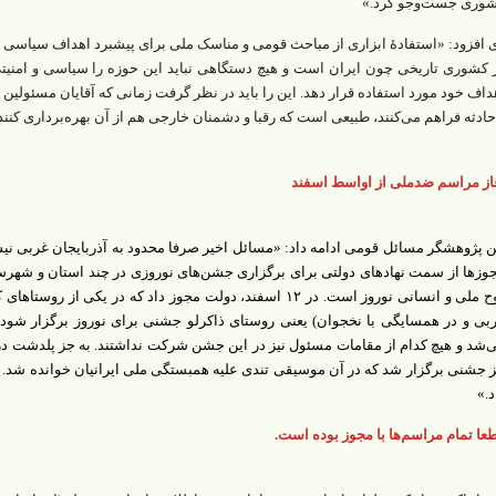
وری جست‌وجو کرد.»
 افزود: «استفادۀ ابزاری از مباحث قومی و مناسک ملی برای پیشبرد اهداف سیاسی
 کشوری تاریخی چون ایران است و هیچ دستگاهی نباید این حوزه را سیاسی و امنیتی 
داف خود مورد استفاده قرار دهد. این را باید در نظر گرفت زمانی که آقایان مسئولی
حادثه فراهم می‌کنند، طبیعی است که رقبا و دشمنان خارجی هم از آن بهره‌برداری کنند
از مراسم ضدملی از اواسط اسفند
ن پژوهشگر مسائل قومی ادامه داد: «مسائل اخیر صرفا محدود به آذربایجان غربی ن
وزها از سمت نهادهای دولتی برای برگزاری جشن‌های نوروزی در چند استان و شهرس
روح ملی و انسانی نوروز است. در ۱۲ اسفند، دولت مجوز داد که در 
بی و در همسایگی با نخجوان) یعنی روستای ذاکرلو جشنی برای نوروز برگزار شود 
‌شد و هیچ کدام از مقامات مسئول نیز در این جشن شرکت نداشتند. به جز پلدشت د
ز جشنی برگزار شد که در آن موسیقی تندی علیه همبستگی ملی ایرانیان خوانده شد. 
د.»
عا تمام مراسم‌ها با مجوز بوده است.