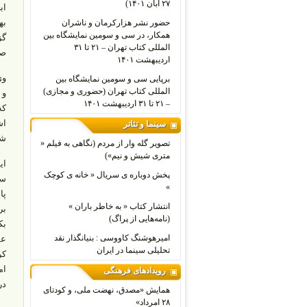
۲۷ آبان ۱۴۰۱)
اب
به
حضور نشر هزارکرمان و ناشران
همکار، در سی و سومین نمایشگاه بین
گز
المللی کتاب تهران – ۲۱ تا ۳۱
صو
اردیبهشت ۱۴۰۱
وی
برپایی سی و سومین نمایشگاه بین
المللی کتاب تهران (حضوری و مجازی)
و 
– ۲۱ تا ۳۱ اردیبهشت ۱۴۰۱
که
اش
سینما و تئاتر
شد
تصویر گله وار از مردم (نگاهی به فیلم «
متری شیش و نیم»)
ای
پخش دوباره ی سریال « خانه ی کوچک
سی
»
پا
انتشار کتاب « به خاطر باران »
(نامه‌هایی از پراگ)
بک
امیرهوشنگ کاووسی : بنیانگذار نقد
عم
تحلیلی سینما در ایران
کر
ام
رویدادهای فرهنگی
در
همایش «مصدق، نهضت ملی، و کودتای
۲۸ امرداد»