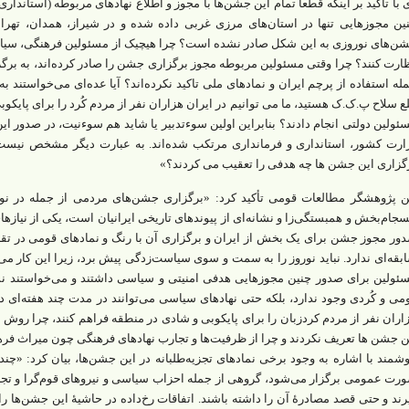
 با تاکید بر اینکه قطعا تمام این جشن‌ها با مجوز و اطلاع نهادهای مربوطه (استاندا
ین مجوزهایی تنها در استان‌های مرزی غربی داده شده و در شیراز، همدان، ته
ن‌های نوروزی به این شکل صادر نشده است؟ چرا هیچیک از مسئولین فرهنگی، سیاسی
ارت کنند؟ چرا وقتی مسئولین مربوطه مجوز برگزاری جشن را صادر کرده‌اند، به برگزا
له استفاده از پرچم ایران و نمادهای ملی تاکید نکرده‌اند؟ آیا عده‌ای می‌خواستند ب
ع سلاح پ.ک.ک هستید، ما می توانیم در ایران هزاران نفر از مردم کُرد را برای پایکوب
ئولین دولتی انجام دادند؟ بنابراین اولین سوءتدبیر یا شاید هم سوءنیت، در صدور ا
ارت کشور، استانداری و فرمانداری مرتکب شده‌اند. به عبارت دیگر مشخص نیست
گزاری این جشن ها چه هدفی را تعقیب می کردند؟»
ن پژوهشگر مطالعات قومی تأکید کرد: «برگزاری جشن‌های مردمی از جمله در نو
سجام‌بخش و همبستگی‌زا و نشانه‌ای از پیوندهای تاریخی ایرانیان است، یکی از نیازه
ور مجوز جشن برای یک بخش از ایران و برگزاری آن با رنگ و نمادهای قومی در تقاب
بقه‌ای ندارد. نباید نوروز را به سمت و سوی سیاست‌زدگی پیش برد، زیرا این کار می
ئولین برای صدور چنین مجوزهایی هدفی امنیتی و سیاسی داشتند و می‌خواستند نشان 
می و کُردی وجود ندارد، بلکه حتی نهادهای سیاسی می‌توانند در مدت چند هفته‌ای
اران نفر از مردم کردزبان را برای پایکوبی و شادی در منطقه فراهم کنند، چرا رو
ن جشن ها تعریف نکردند و چرا از ظرفیت‌ها و تجارب نهادهای فرهنگی چون میراث فر
شمند با اشاره به وجود برخی نمادهای تجزیه‌طلبانه در این جشن‌ها، بیان کرد: «
رت عمومی برگزار می‌شود، گروهی از جمله احزاب سیاسی و نیروهای قوم‌گرا و تجزیه
رند و حتی قصد مصادرۀ آن را داشته باشند. اتفاقات رخ‌داده در حاشیۀ این جشن‌ها را ا