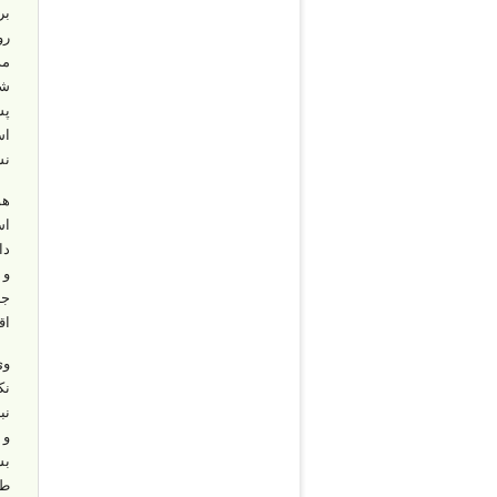
بر
رو
مد
شا
پس
اس
نش
هو
اس
دا
و 
جن
اق
وی
نک
نب
و 
بس
طب