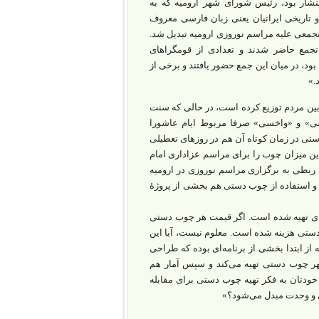
تشار بود، رئیس شورای شهر ارومیه که به
و تاریخی ایرانیان یعنی زبان فارسی معروف
 تجمعی علیه مراسم نوروزی ارومیه تبدیل شد.
تجمع حاضر شدند و تعدادی از قومگراهای
ود، در میان این جمع حضور یافتند و برخی از
.»
رومیه اعلام کرده که در جریان این مراسم، ۲۰۰ هزار چوب بین مردم توزیع کرده است، در حالی که سنت
ی» و «واخسی» صرفا مربوط ایام عاشورا
عداد چوب دستی در زمان کوتاه آن هم در روزهای تعطیلی
این میزان چوب را برای مراسم عزاداری امام
 ربطی به برگزاری مراسم نوروزی در ارومیه
 و استفاده از چوب دستی هم بخشی از پروژۀ
‌ای تهیه شده است. اگر قیمت هر چوب دستی
وب دستی هزینه شده است. معلوم نیست، آیا این
ه از ابتدا بخشی از برنامه‌ای بوده که طراحی
ر چوب دستی تهیه می‌کند و سپس آمار هم
خودتان به فکر تهیه چوب دستی برای مقابله
 و وحدت مبدل می‌شود؟»