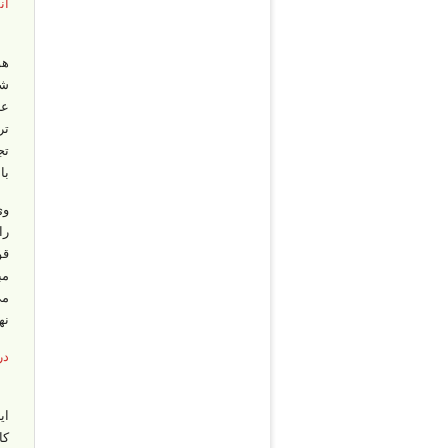
ان
هو
عل
تر
تج
بابت برگ
وی
را
قو
مب
می
نه
در
ای
کا