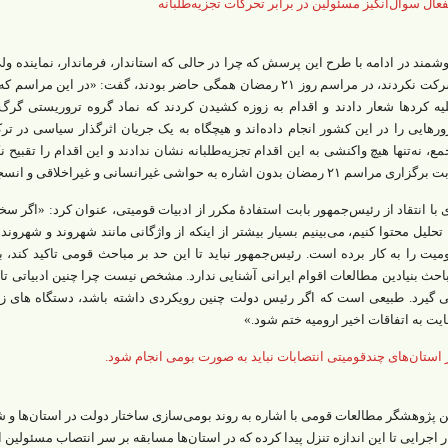
فعال سوال‌انگیز مسئولین در برابر تحرکات تجزیه‌طلبانه
شمند در ادامه با طرح این پرسش که چرا در حالی که استاندار، فرماندار، نماینده و
شرکت نکردند، در مراسم روز ۲۱ رمضان همگی حاضر بودند، گفت: «در ا
یه کردها شعار دادند و اقدام به زوزه کشیدن کردند که نماد گروه تروریستی گر
ورهایی را در این کشور انجام داده‌اند و هیچگاه به یک جریان اثرگذار سیاسی در تر
مع، نه‌تنها هیچ واکنشی به این اقدام تجزیه‌طلبانه نشان ندادند و این اقدام را تقبیح ن
زاری مراسم ۲۱ رمضان بدون اشاره به حواشی غیرانسانی و غیراخلاقی و انسجام‌شکن آن، تشکر کردند؟»
 با انتقاد از رئیس‌جمهور بابت استفادۀ مکرر از ادبیات قومیتی، عنوان کرد: «اگر سخنر
 تحلیل محتوا کنیم، می‌بینیم بسیار بیشتر از اینکه از واژگانی مانند شهروند و شهروند
میت را به کار برده است. رئیس‌جمهور نباید تا این حد بر مباحث قومی تاکید کند
احث بنیادین مطالعات اقوام ایرانی آشنایی ندارد. مشخص نیست چرا چنین ادبیاتی تا 
 گیرد. طبیعی است که اگر رئیس دولت چنین رویکردی داشته باشد، دستگاه های زیر
ایت به اتفاقات اخیر ارومیه ختم شود.»
 استان‌های چندقومیتی انتصابات نباید به صورت بومی انجام شود.
ن پژوهشگر مطالعات قومی با اشاره به روند بومی‌سازی ساختار دولت در استان‌ها و شه
ر اجرایی تا این اندازه تنزل پیدا کرده که در استان‌ها مسابقه بر سر انتصاب مسئولی