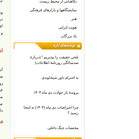
کش
نگاهبانی از محیط زیست
نمایشگاهها و بازارهای فرهنگی
وی
هنر
در
اه
هویت ایرانی
و 
یاد بزرگان
نوشته‌های تازه
آغ
تلخی حقیقت را بپذیریم ! (دربارۀ
صدسالگی روزنامۀ اطلاعات)
ای
مج
به احترام داور شیخاوندی
غر
پروندۀ باز حوادث دی ماه ۱۴۰۴
می
نی
چرا اعتراضات دی‌ ماه (۱۴۰۴) به اینجا
دا
رسید ؟
قط
مختصات جنگ داخلی