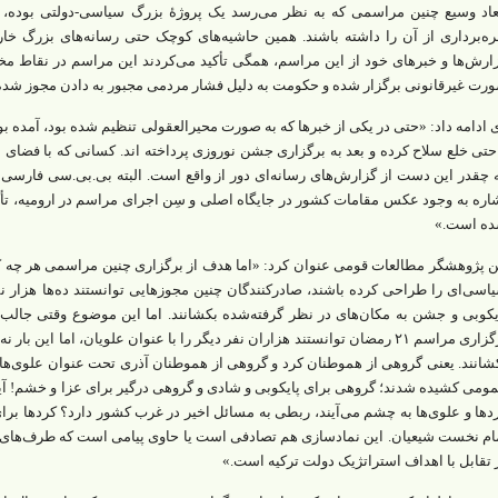
عاد وسیع چنین مراسمی که به نظر می‌رسد یک پروژۀ بزرگ سیاسی-دولتی بوده، 
ره‌برداری از آن را داشته باشند. همین حاشیه‌های کوچک حتی رسانه‌های بزرگ خارج
ارش‌ها و خبرهای خود از این مراسم، همگی تأکید می‌کردند این مراسم در نقاط مختل
رت غیرقانونی برگزار شده و حکومت به دلیل فشار مردمی مجبور به دادن مجوز شد
 ادامه داد: «حتی در یکی از خبرها که به صورت محیرالعقولی تنظیم شده بود، آمده بو
حتی خلع سلاح کرده و بعد به برگزاری جشن نوروزی پرداخته اند. کسانی که با فضای
 چقدر این دست از گزارش‌های رسانه‌ای دور از واقع است. البته بی‌.بی‌.سی فارسی ب
اره به وجود عکس مقامات کشور در جایگاه اصلی و سِن اجرای مراسم در ارومیه، تأک
ه است.»
ن پژوهشگر مطالعات قومی عنوان کرد: «اما هدف از برگزاری چنین مراسمی هر چه که 
اسی‌ای را طراحی کرده باشند، صادرکنندگان چنین مجوزهایی توانستند ده‌ها هزار ن
یکوبی و جشن به مکان‌های در نظر گرفته‌شده بکشانند.‌ اما این موضوع وقتی جالب‌
برگزاری مراسم ۲۱ رمضان توانستند هزاران نفر دیگر را با عنوان علویان، اما این ب
شانند. یعنی گروهی از هموطنان کرد و گروهی از هموطنان آذری تحت عنوان علوی‌ها تق
ومی کشیده شدند؛ گروهی برای پایکوبی و شادی و گروهی درگیر برای عزا و خشم! آیا ا
دها و علوی‌ها به چشم می‌آیند، ربطی به مسائل اخیر در غرب کشور دارد؟ کردها برا
ام نخست شیعیان. این نمادسازی هم تصادفی است یا حاوی پیامی است که طرف‌های خ
 تقابل با اهداف استراتژیک دولت ترکیه است.»