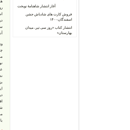
هو
آغاز انتشار شاهنامۀ نوبخت
رو
اس
فروش کارت های شادباش جشن
اسفندگان-۱۴۰۰
در
سا
انتشار کتاب «روز سی تیر، میدان
بهارستان»
آن
چو
نو
عل
ند
بز
ای
اق
شد
می
با