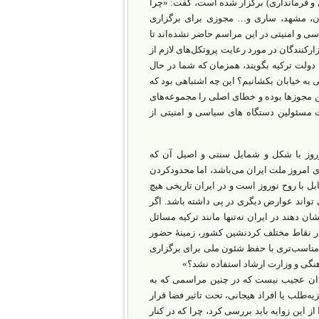
ری و فرمانداری) برگزار شده است، گفت: «چرا
ران، مشهد، ساری و… مجوزی برای برگزاری
 و امنیتی در این مراسم حاضر نشده‌اند تا
رکنندگان در مورد رعایت پروتکل‌های لازم از
ه دولت ترکیه بگویند، همزمان که شما در حال
ی به خیابان بکشانیم؟ این چه اشتباهی بود که
ین مجوزها بوده و خطای اصلی را مجموعه‌های
 مسئولین دستگاه های سیاسی و امنیتی از
روز با شکل و شمایل سنتی و اصیل آن که
ای امروز ملت ایران می‌باشد، اما محدودکردن
ل با روح نوروز است و در ایران تاریخی هیچ
 تواند عوارض دیگری در پی داشته باشد. اگر
دهند در ایران نه‌تنها مانند ترکیه مسائل
 در نقاط مختلف کردنشین کشور، زمینۀ حضور
ش مناسب‌تری با حفظ شئون ملی برای برگزاری
هنگی و وزارت ارشاد استفاده نشد؟»
چندان عجیب نیست که در چنین مراسمی که به
‌طلب یا افراد هیجانی، تحت تاثیر فضا قرار
ز این زوایه باید بررسی کرد، چرا که در کنار