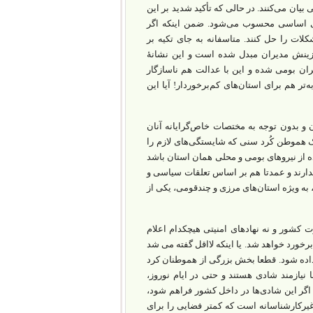
یان می‌کنند. در حالی که تأکید شدید بر این
دی اساسی محسوب می‌شود. ضمن اینکه اگر
لات را حل کنند. متاسفانه به جای تکیه بر
زینش مدیران مبدل شده است و این نشانۀ
ان بومی شده و این با عدالت هم ناسازگار
تر هم برای استان‌های کم‌برخوردار! آیا این
ن و بدون توجه به مختصات خاص‌گرایانه آنان
یک هموطن کُرد سنی که شایستگی‌های لازم را
اده از نیروهای بومی و محلی همان استان باشد
دارند و عمدتا هم بر اساس تعلقات سیاسی و
 به ویژه استان‌های مرزی و چندقومی، یکی از
 کشور و نه نهادهای امنیتی هیچکدام اعلام
برخورد خواهد شد. یا اینکه لااقل گفته می شد
 داده شود. قطعا بخش بزرگی از هموطنان کرد
 نیازمند شادی هستند و حتی در ایام نوروز،
اگر این شادی‌ها در داخل کشور فراهم شود،
غیرکارشناسانه است که کمتر فضایی را برای