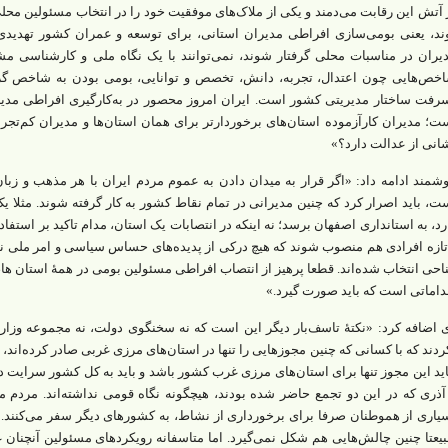
 آتش این رقابت می‌دمند و یکی از ملاک‌های موفقیت خود را در انتخاب مسئولین محلی ب
ند، یعنی بومی‌سازی افراطی مدیران استانی، برای توسعه و عمران کشور تهدی
یران در مناسبات محلی گرفتار شوند، نمی‌توانند با یک‌ نگاه ملی و کارشناسی مشک
خص‌هایی چون اعتدال، تجربه، دانش، تخصص و توانایی، بومی بودن به شاخص گ
رفت ساختار مدیریتی کشور است. ایران امروز محصور در به‌کارگیری افراطی مدیر
ت؛ مدیران کارآزموده استان‌های برخوردارتر برای همان استان‌ها و مدیران کم‌تجربه‌
انی از عدالت دارد؟»
شمند ادامه داد: «اگر قرار به میدان دادن به عموم مردم ایران با هر مذهب و زبا
ت، باید اصرار کرد که چنین مدیرانی در تمام نقاط کشور به کار گرفته شوند. مثلا 
رد، به استانداری اصفهان برسد؛ نه اینکه در انتصابات یک استان، مدام تاکید بر استف
تازه افرادی هم منصوب شوند که هیچ درکی از پدیده‌های حساس سیاسی و امر ملی ن
احی انتخاب شده‌اند. قطعا پرهیز از انتصاب افراطی مسئولین بومی در همۀ استان ها،
داماتی است که باید صورت گیرد.»
 اضافه کرد: «نکتۀ تاسف‌بار دیگر این است که نه سخنگوی دولت، نه مجموعه وزارت
ردند که با کسانی که چنین مجوزهایی را تنها در استان‌های مرزی غربی صادر کرده‌اند، 
اید این مجوز تنها برای استان‌های مرزی غرب کشور باشد و باید به کل کشور سرایت
آذری که در این دو تجمع حاضر شده بودند، هیچگونه نگاه قومی نداشته‌اند. مردم ما
یاری از هموطنان صرفا برای برخورداری از نشاط، به کشورهای دیگر سفر می‌کنند. 
یعتا چنین چالش‌هایی هم شکل نمی‌گیرد. اما متاسفانه رویکردهای مسئولین آنچنان 