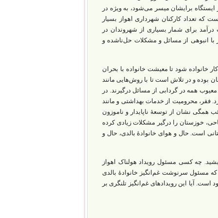
یستگاه برایشان میسر می‌شود، به‌ ویژه در
ت که تعداد کارکنان شهرداری اهواز بسیار
رآمد برای شمار بسیاری از شهروندان در
ر با انبوهی از مسائل و مشکلات حل‌ناشده و
کار خانواده شود تا معیشت خانواده با بحران
ن بوده و در تلاش است تا با روش‌هایی مانند
معیوب همه در گردابی از مسائل درگیرند. در
. فقر، محرومیت از خدمات بهداشتی و مانند
ب همگی نشان از توسعۀ ناپایدار و ناموزون
احی، خوزستان را درگیر مشکلات زیادی کرده
ی است. حال‌ و‌ هوای خانوادۀ بالدی، حال‌ و‌
دیشید. چه کسی مسئول رویداد هولناک اهواز
ه مسئول سرنوشت غم‌انگیز خانوادۀ بالدی
ت. آیا این رویدادهای غم‌انگیز تلنگری بر