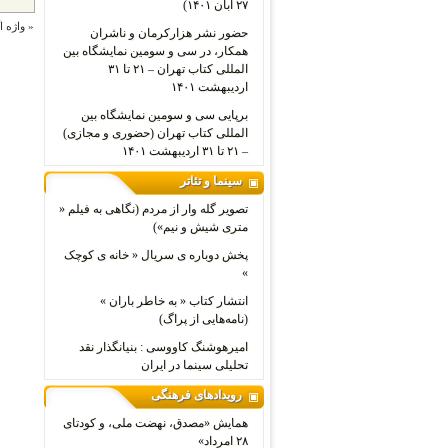
۲۷ آبان ۱۴۰۱)
«
واژه ا
حضور نشر هزارکرمان و ناشران
همکار، در سی و سومین نمایشگاه بین
المللی کتاب تهران – ۲۱ تا ۳۱
اردیبهشت ۱۴۰۱
برپایی سی و سومین نمایشگاه بین
المللی کتاب تهران (حضوری و مجازی)
– ۲۱ تا ۳۱ اردیبهشت ۱۴۰۱
سینما و تئاتر
تصویر گله وار از مردم (نگاهی به فیلم «
متری شیش و نیم»)
پخش دوباره ی سریال « خانه ی کوچک
»
انتشار کتاب « به خاطر باران »
(نامه‌هایی از پراگ)
امیرهوشنگ کاووسی : بنیانگذار نقد
تحلیلی سینما در ایران
رویدادهای فرهنگی
همایش «مصدق، نهضت ملی، و کودتای
۲۸ امرداد»