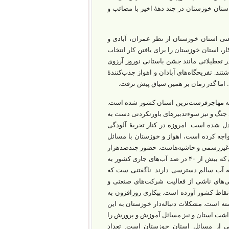
تان خوزستان در چند دهۀ اخیر با مصائب و
شور بود؛ یعنی استان خوزستان از نظر عمران، آبادی و
ر، استان خوزستان را برای یافتن کار انتخاب
در تعطیلاتی مانند جشن باستانی نوروز آرزوی
ند. تفریحگاه‌های آبادان و اهواز جذب‌کنندۀ
 اما گذر زمان بر همین سیاق پیش نرفت.
دل به مهاجرفرست‌ترین استان کشور شده است.
لات‌ بزرگی مانند جنگ و نیز سوء‌تدبیرهای باورنکردنی دست‌ به‌
دل شده است. امروزه در کنار تجربۀ آلودگی
ی مواجه کرده است، اهواز و خوزستان با مسائل
غیررسمی و حاشیه‌ها‌ست. حضور چند‌صدهزار
هموطن عزیز و شریف در حاشیۀ شهرها، نمایانگر مسائل حاد توسعه‌ای است. در حالی‌ که بیش از ۴۰ در صد آب‌های جاری کشور به
 آب سالم دسترسی دارند. ناگفتنی ست که
ی‌های ناشی از فعالیت شرکت‌های صنعتی و
ط کشور آورده است. بیکاری روزافزون به‌
ته است. مشکلات دنباله‌دار خوزستان به این
داشت استان و نیز مسائل آموزش و پرورش را
ی از مسائل استان خوزستان است. تعداد