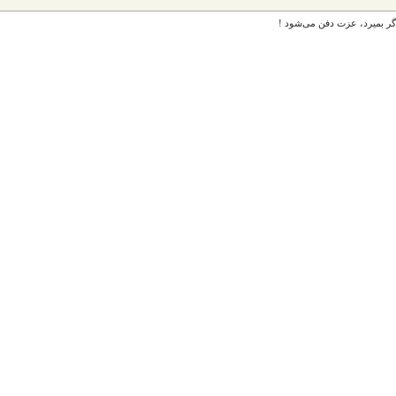
گر بمیرد، عزت دفن می‌شود !