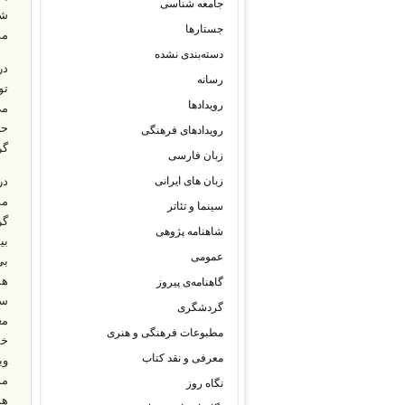
جامعه شناسی
شه
جستارها
مش
دسته‌بندی نشده
رسانه
تو
رویدادها
می
حض
رویدادهای فرهنگی
گر
زبان فارسی
زبان های ایرانی
سینما و تئاتر
گر
شاهنامه پژوهی
عمومی
بی
گاهنامه‌ی پیروز
سو
گردشگری
مع
مطبوعات فرهنگی و هنری
خش
معرفی و نقد کتاب
وی
مو
نگاه روز
هم