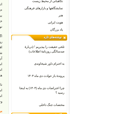
نگاهبانی از محیط زیست
ات
نمایشگاهها و بازارهای فرهنگی
حا
هنر
بی
خو
هویت ایرانی
تو
یاد بزرگان
اگ
نوشته‌های تازه
رو
تلخی حقیقت را بپذیریم ! (دربارۀ
اف
صدسالگی روزنامۀ اطلاعات)
شر
آن
به احترام داور شیخاوندی
اس
اس
هو
پروندۀ باز حوادث دی ماه ۱۴۰۴
تا
چرا اعتراضات دی‌ ماه (۱۴۰۴) به اینجا
اس
رسید ؟
اس
وج
مختصات جنگ داخلی
برگر