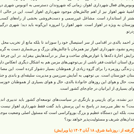
وبوس‌های فعال شهرداری اهواز، زمانی که شهروندان دسترسی به اتوبوس شهری در ا
شیۀ شهر اهواز نیز از اهم چالش‌های موجود شهرداری اهواز است. این در حالی اس
شتر از استاندارد است. مشاغل غیررسمی و دست‌فروشی بخشی از راه‌های کسب د
زستان به‌ ویژه در اهواز است. شهر اهواز را امروزه این‌گونه باید دید؛ شهری درگی
درتو.
ر احمد بالدی در اقدامی از سر استیصال خود را سوزاند تا بلکه مانع از تخریب محل 
به‌رو نشود، شهرداری اهواز نیز همزمان با چالش‌های بزرگ و بی‌شماری دست‌ به‌ گریبا
زایش اجارۀ دکه‌ها یا عوارض‌های ساخت‌ و ساز بر درآمدهایش بیفزاید. در این چرخۀ 
ق استان انباشت فقر ناشی از بی‌توجهی‌های مزمن هم به اشکال دیگری انعکاس دارد
 زندگی روزمره را برای گروه زیادی از هموطنان بسیار دشوار کرده است. این مصائ
تان خوزستان است. بی‌ توجهی به آمایش سرزمین و مدیریت سلیقه‌ای و باندی و جن
ت. حال‌ و‌ هوای این روزهای خانوادۀ بالدی، حال‌ و‌ هوای بسیاری از هموطنان خوزستان
ای بسیاری از ایرانیان در جای‌جای کشور است.
 دیر نشده، برای بازبینی و بازنگری در سیاست‌های توسعه‌ای کشور باید تدبیری ان
ت؟ به نظر می‌رسد در پاسخ به این پرسش باید گفت فقط شهرداری اهواز نیست ک
ت، بلکه این دستگاه عظیم و بزرگ بوروکراسی است که مسئول اصلی وضعیت موجود اس
دان‌های شریف و مسئولیت‌پذیر خواهد بود؟
فته از : روزنامۀ شرق، ۱۸ آبان ۱۴۰۴ (با ویرایش)