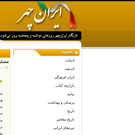
بخش‌ها
ادبیات
مسئول
13 - نوامبر - 2025
اندیشه
ایران فرهنگی
نو
بازارچه کتاب
خو
بیانیه
هش
پزشکی و بهداشت
خو
تاریخ
تاریخ معاصر
در
تیره‌های ایرانی
بخ