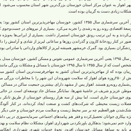
ر اهواز به‌ عنوان مرکز استان خوزستان بزرگ‌ترین شهر استان محسوب می‌شود. اس
کلات زیادی دست‌ به‌ گریبان بوده است.
در آخرین سرشماری سال ۱۳۵۵ کشور، خوزستان مهاجرپذیرترین استان ک
سعۀ اقتصادی روند رو به رشدی را تجربه می‌کرد. بسیاری از نیروهای در جست‌وجوی کا
‌کردند و به‌ این‌ ترتیب رونق خوزستان استمرار داشت. بسیاری از ایرانی‌ها به‌ویژه 
ور در کنار رودخانۀ کارون و گذراندن روزها و ساعاتی لبریز از شادی و آرامش را داشت
دشگران بسیاری بود. گمرک خرمشهر همیشه لبریز از کالاهای وارداتی یا صادراتی بود.
در سال ۱۳۹۵ یعنی آخرین سرشماری عمومی نفوس و مسکن کشور،‌ خوزستان مب
مشخص است که از سال ۱۳۵۵ تا سال ۱۳۹۵ خوزستان با مسائل و مشک
یبان بوده ‌که از مهاجرپذیرترین استان کشور به مهاجرفرست‌ترین استان کشور مب
بیش از ۲۵۰روزه هوای اهواز که سلامت شهروندان این شهر را با مخاطرات بزرگ
‌شماری روبه‌رو هستند. اهواز پس از مشهد دارای بیشترین جمعیت ساکن در مساکن 
ی خوزستان جاری است، اما بیش از سه هزار روستای خوزستان از طریق تانکر به
ضلات‌ زیست‌ محیطی که شرکت‌های کشت و صنعت ایجاد کرده‌اند، در کنار آلودگ
ک‌شدن هورالعظیم چه بر سر محیط زیست و سلامت مردم خوزستان و حتی دیگر نقا
ژه بیکاری جوانان تحصیل‌کرده و فقر هم پیامدهای اجتماعی سرمایه‌سوزی در پی داش
ارد ختم نمی‌شود؛ بدهکاری باورنکردنی شهرداری اهواز، مشکلات نظام سلامت و به
 باید به سیاهۀ مسائل خوزستان افزود. نحوۀ خدمات شهری شهرداری انعکاس