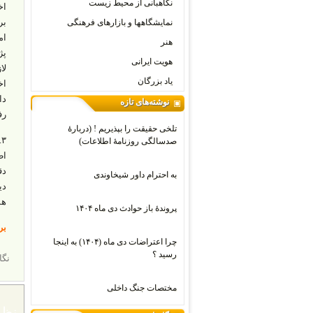
نگاهبانی از محیط زیست
اخ
بر
نمایشگاهها و بازارهای فرهنگی
ام
هنر
پژ
هویت ایرانی
لا
یاد بزرگان
اخ
دا
نوشته‌های تازه
رف
تلخی حقیقت را بپذیریم ! (دربارۀ
۳
صدسالگی روزنامۀ اطلاعات)
اط
دق
به احترام داور شیخاوندی
هش
پروندۀ باز حوادث دی ماه ۱۴۰۴
برگ
چرا اعتراضات دی‌ ماه (۱۴۰۴) به اینجا
رسید ؟
نگا
مختصات جنگ داخلی
نظر