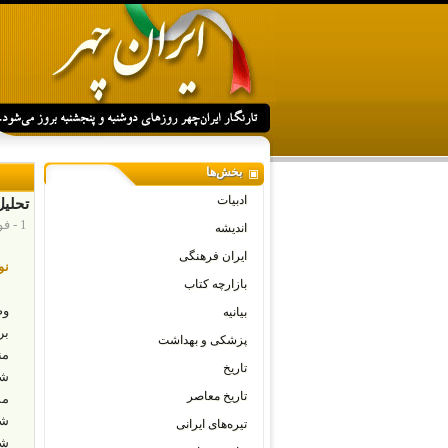
بخش‌ها
ادبیات
تحلی
1 - فوریه - 2026
اندیشه
ایران فرهنگی
نو
بازارچه کتاب
بیانیه
بر
پزشکی و بهداشت
من
تاریخ
شد
تاریخ معاصر
مس
شخ
تیره‌های ایرانی
شه