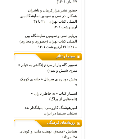
۲۷ آبان ۱۴۰۱)
حضور نشر هزارکرمان و ناشران
همکار، در سی و سومین نمایشگاه بین
المللی کتاب تهران – ۲۱ تا ۳۱
اردیبهشت ۱۴۰۱
برپایی سی و سومین نمایشگاه بین
المللی کتاب تهران (حضوری و مجازی)
– ۲۱ تا ۳۱ اردیبهشت ۱۴۰۱
سینما و تئاتر
تصویر گله وار از مردم (نگاهی به فیلم «
متری شیش و نیم»)
پخش دوباره ی سریال « خانه ی کوچک
»
انتشار کتاب « به خاطر باران »
(نامه‌هایی از پراگ)
امیرهوشنگ کاووسی : بنیانگذار نقد
تحلیلی سینما در ایران
رویدادهای فرهنگی
همایش «مصدق، نهضت ملی، و کودتای
۲۸ امرداد»