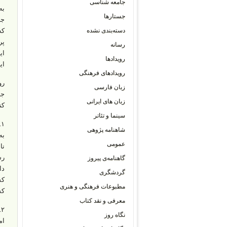
جامعه شناسی
به
جستارها
جو
دسته‌بندی نشده
که
پر
رسانه
ای
رویدادها
ای
رویدادهای فرهنگی
رو
زبان فارسی
جا
زبان های ایرانی
کن
سینما و تئاتر
۱
شاهنامه پژوهی
به
عمومی
نا
رس
گاهنامه‌ی پیروز
دا
گردشگری
کش
مطبوعات فرهنگی و هنری
کش
معرفی و نقد کتاب
۲
نگاه روز
ام