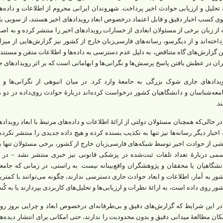
 تحلیل و ارزیابی حوادث اخیر پرداخت. شهروندان ایرانی محروم از اطلاعات و داده‌ه
ی کسب اخبار دقیق و قابل اعتماد در‌خصوص ابعاد رویدادهای اخیر هستند، از سویی ب
 از زبان برخی از مسئولان ابعادی از خسارات رویدادهای اخیر را منتشر کرده و به‌ اص
داخته‌اند و از دیگرسو، رسانه‌های فارسی‌زبان خارج از کشور نیز گزارش‌هایی از میزان 
ن گزارش‌های گاه متناقض، به دلیل عدم دسترسی به داده‌ها و اطلاعات متقن و مستن
ران در عطش یافتن پاسخ پرسش‌ها و نگرانی‌ها و ابهاماتی است که بر اثر رویدادهای
یدادهای جاری شوک بزرگی به جامعۀ وارد کرد. در میان انبوهی از نگرانی‌ها و ا
معه‌شناسان و دانشگاهیان کشور درخواست کرده‌اند در‌بارۀ حوادث روی‌داده در دو ه
ند.
.در ‌حالی‌که همچنان مسئولان دولتی از ارائۀ اطلاعات و داده‌های مرتبط با ابعاد روید
 اخبار دیگر رسانه‌ها نیز تنها به تکذیب بسنده کرده و هیچ داده جدیدی را منتشر نکرده‌ا
شی از حوادث اخیر توسط شبکه‌های فارسی‌زبان خارج از کشور، برخی مسئولان تنها به تکذ
می در‌بارۀ تعداد تلفات ثبت‌شده در پزشکی قانونی نیز خبری منتشر نشد – در ای
نشگاهیان یا محققان و پژوهشگران واقع‌بینانه نیست. به راستی، در زمانی که جامعه
ور به آمار، اطلاعات و ابعاد حوادث جاری دسترسی ندارند، چگونه می‌توانند با کمترین 
ور روی داده است، به ارائۀ نظرات و ارزیابی‌ها و تحلیل‌‌های کاربردی بپردازند یا به ک
.در این شرایط که گزارش‌های دقیق و بی‌طرفانه‌ای در‌خصوص ابعاد و چرایی بروز ر
کان مطالعۀ میدانی دقیق و بدون محدودیت را ندارند، حتی امکانی برای انتشار دیده‌ها