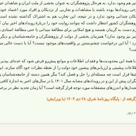
یر هم وجود ندارد‌. به هرحال پژوهشگران به‌ عنوان بخشی از ملت ایران و شاهدان ع
خی رویدادها بوده باشند‌ یا مشاهدات و تجاربی از نزدیکان و افراد مورد اعتماد خود 
کان چندانی وجود ندارد و در نتیجه، این تجارب هم به اشتراک گذاشته نشده است. 
وهشگران کشور انتظار داشت که بتوانند روایت خود را دربارۀ رویدادهای اخیر بیان کنن
زم دست‌ به ‌گریبان هستند و هیچ امکانی برای مطالعۀ میدانی یا حتی مطالعۀ اسنادی
یر نیز وجود ندارد؟‌ همزمان بخشی از دولت از پژوهشگران و جامعه‌شناسان و دیگرا
رد ! آیا این درخواست چشم‌بستن بر واقعیت‌های موجود نیست؟ آیا با دست خالی م
ت؟
.با همۀ این محدودیت‌ها و فقدان اطلاعات و موانع پیش‌رو فرض شود که عده‌ای بپذیرن
لاعات پیشینی و ارزیابی‌های پیشین خود دولت را از نقطه نظرات خود آگاه سازند. این 
یقا قرار است چه مسئله‌ای را حل‌ و فصل کند؟ مگر همین دسته از جامعه‌شناسان و 
دیگران پیش از این و در رویدادهای مشابه سال ۱۴۰۱ یا در
دارها و اندرزهای مشفقانه مورد توجه قرار گرفته است؟ آیا زمان تجدید نظر در برخ
رفته از : پایگاه روزنامۀ شرق، ۲۸ دی ۱۴۰۴ (با ویرایش)
ه روز
 شما