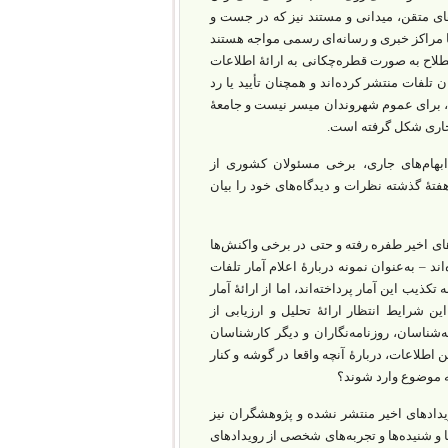
ای متقن، میدانی و مستند نیز که ‌در جست ‌و
ا مراکز خبری و رسانه‌ای رسمی مواجه هستند
طلاح به‌ صورت قطره‌چکانی به ارائۀ اطلاعات
تلفات منتشر کرده‌اند و همچنان تأیید‌ یا رد
د، برای عموم شهروندان میسر نیست و جامعۀ
 جاری شکل گرفته است.
بهام‌های جاری، برخی‌ مسئولان کشوری‌ از
فتۀ گذشته نظرات و دیدگاه‌های خود را بیان
ادهای اخیر طفره رفته و حتی در برخی واکنش‌ها
ند – به‌عنوان نمونه در‌بارۀ اعلام آمار تلفات
یب این آمار پرداخته‌اند، اما از ارائۀ آمار
ن شرایط انتظار ارائۀ تحلیل و ارزیابی از
‌شناسان، روزنامه‌نگاران و دیگر کارشناسان
اطلاعات، در‌بارۀ آنچه واقعا در گوشه و کنار
ُنه موضوع وارد شوند؟
ویدادهای اخیر منتشر نشده و پژوهشگران نیز
 و شنیده‌ها و تجربه‌های شخصی از رویدادهای