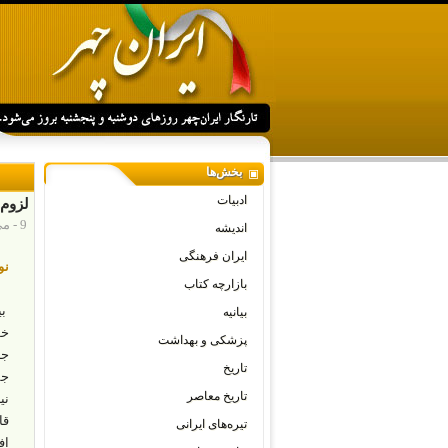
بخش‌ها
ادبیات
لزوم 
9 - می - 2021
اندیشه
ایران فرهنگی
نو
بازارچه کتاب
بیانیه
پزشکی و بهداشت
جا
تاریخ
جم
تاریخ معاصر
نی
قا
تیره‌های ایرانی
اف