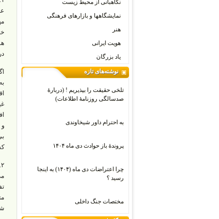
نگاهبانی از محیط زیست
عز
نمایشگاهها و بازارهای فرهنگی
مه
هنر
خد
هو
هویت ایرانی
در
یاد بزرگان
نوشته‌های تازه
اگ
به
تلخی حقیقت را بپذیریم ! (دربارۀ
اق
صدسالگی روزنامۀ اطلاعات)
غی
اف
به احترام داور شیخاوندی
و 
بی
پروندۀ باز حوادث دی ماه ۱۴۰۴
کش
۲
چرا اعتراضات دی‌ ماه (۱۴۰۴) به اینجا
می
رسید ؟
تف
مت
مختصات جنگ داخلی
شد