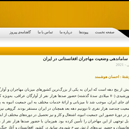
صفحه نخست
پیوندها
درباره ما
تماس با ما
گاهنامه‌ی پیروز
ساماندهی وضعیت مهاجران افغانستانی در ایران
شتۀ : احسان هوشمند
خورشیدی (۷۰ میلادی سدۀ گذشته) حضور صدها هزار نفر از آوارگان عراقی، به‌و
ی جای ایران، موجب شد تا میزبانی و ارائۀ خدمات مختلف به این جمعیت انبوه به
عیت چندصد هزار نفری تا دو‌ونیم دهه بعد همچنان در ایران مستقر بودند. گروهی نیز 
ز در دورۀ حضور این جمعیت انبوه، اشتغال و کار و نیز تحصیل در دوره‌های مختلف از 
بل توجهی از این مهاجران را تأمین کرده بود. هم‌زمان با حضور صدها هزار نفر از 
غانستان و حضور نیروهای ارتش سرخ شوروی سابق در کشور افغانستان و آغاز جنگ