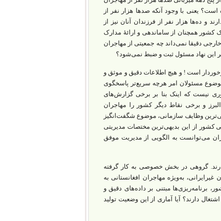
است؟ یعنی با وجود آنکه صدها هزار نفر از
د و ده‌ها هزار نفر از فرزندان آنان نیز از
ک کشور همچنان از ساماندهی و ارائۀ مدارک
خارجی دقیقا نمی‌داند چه جمعیتی از مهاجران
 این نهاد مسئول ثبت و ضبط نمی‌شود؟
خوردار است ! و هیچ اطلاعات دقیق و موثق و
موضوع مسئولان امر هرچه سریع‌تر پاسخگوی
وری نیست که اینک بنا بر برخی گزارش‌های
لبرز و برخی نقاط دیگر کشور را مهاجران
یی‌ترین وظایف سازمانی، موضوع شگفت‌انگیز
لی کشور از این بدیهی‌ترین مختصات مدیریتی
یران می‌توانست به الگویی از مدیریت موفق
دارند. گروهی در بخش خصوصی به کار گرفته
غیرایرانی، به‌ویژه مهاجران افغانستانی به
برنامه‌ریزی‌ها مبتنی بر داده‌های دقیق و
غال دارند؟ آیا آماری از این وضعیت تولید