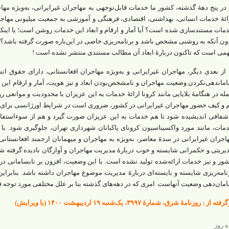
. در پنج دهۀ گذشته، کشور ما خدمات قابل‌توجهی به مهاجران غیرایرانی، به‌ویژه مه
ائۀ خدمات انسانی، بهداشتی، اقتصادی، فرهنگی و آموزشی به جمعیت میلیونی مهاج
مات مستندسازی شده است؟ آیا آمار و ارقام و ابعاد این خدمات روشن است؛ یا اینک
ون آنکه به روشنی مشخص باشد و برنامه‌ریزی خاصی در‌ این‌باره صورت گرفته باشد؟
می است که تاکنون دربارۀ ابعاد آن مطالب مستندی منتشر نشده است !
. از بعدی دیگر، مهاجران غیرایرانی و به‌ویژه مهاجران افغانستانی، دارای حقوق 
ماندهی‌نکردن وضعیت مهاجران و نامشخص‌بودن ابعاد و نیز هویت، آمار و ارقام ای
له در هنگامۀ بلایایی مانند کرونا ارائۀ خدمات به این عزیزان با محدودیت و موانعی رو
 و کیف حضور مهاجران غیرایرانی در کشور، ضروری است در شرایط اورژانسی برای ار
شفافی اندیشیده شود تا هم خدمات به این عزیزان صورت گیرد و هم از سوءاستفاده
مات، مانند مورد واکسیناسیون کرونای پاکبانان شهرداری تهران، جلوگیری شود. ب
اجران غیرایرانی در سدۀ معاصر، به‌ویژه به مهاجران و میهمانان ارجمند افغانستان
یریتی و حکمرانی شایسته و خوب دربارۀ مدیریت مهاجران و آوارگان نادیده گرفته ش
ور و نیز خدمات ارائه‌شده تولید نشده است. با این وضعیت، افزون بر نابسامانی در 
نامه‌ریزی شایسته و بایسته‌ای دربارۀ مدیریت موضوع مهاجران داشته باشد. بنابرای
مان‌دهی وضعیت آنهاست. امری که در دهه‌های گذشته بنا بر علل مختلفی مورد توجه ق
فته از : روزنامۀ شرق، شمارۀ ۳۹۹۷، یک‌شنبه ۱۹ اردیبهشت ۱۴۰۰ (با ویرایش)
ه روز