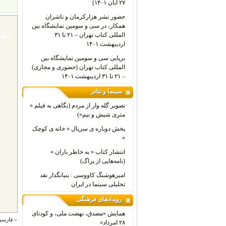
۲۷ آبان ۱۴۰۱)
حضور نشر هزارکرمان و ناشران
همکار، در سی و سومین نمایشگاه بین
نظر
المللی کتاب تهران – ۲۱ تا ۳۱
اردیبهشت ۱۴۰۱
برپایی سی و سومین نمایشگاه بین
المللی کتاب تهران (حضوری و مجازی)
– ۲۱ تا ۳۱ اردیبهشت ۱۴۰۱
سینما و تئاتر
تصویر گله وار از مردم (نگاهی به فیلم «
متری شیش و نیم»)
پخش دوباره ی سریال « خانه ی کوچک
»
انتشار کتاب « به خاطر باران »
(نامه‌هایی از پراگ)
امیرهوشنگ کاووسی : بنیانگذار نقد
تحلیلی سینما در ایران
رویدادهای فرهنگی
همایش «مصدق، نهضت ملی، و کودتای
«
فارسی‌
۲۸ امرداد»