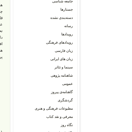
جامعه شناسی
هز
جستارها
چه
دسته‌بندی نشده
قا
عا
رسانه
تح
رویدادها
دا
رویدادهای فرهنگی
اف
هر
زبان فارسی
پر
زبان های ایرانی
سینما و تئاتر
شاهنامه پژوهی
عمومی
گاهنامه‌ی پیروز
گردشگری
مطبوعات فرهنگی و هنری
معرفی و نقد کتاب
نگاه روز
۱