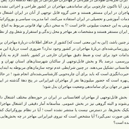
یز، آیا تاکنون چارچوبی برای ساماندهی مهاجران در کشور طراحی و اجرائی نشده 
اجران در ایران مستقر هستند و حتی گروه قابل توجهی از آنان در ایران اشتغال دارن
مات آموزشی و تحصیلی در ایران استفاده می‌کنند، اما مدیریت سیاسی و بوروکراتی
یتی به این جمعیت میلیونی عاجز است !؟ به سخن دیگر، نهاد قانونی مربوط به اتباع 
 ایران مستقر هستند و مشخصات هر مهاجر و محل زندگی و استقرار و شغل وی از نظر
ر چنین باشد، [این به این معنی است که] کشور از حداقل اطلاعات دربارۀ مهاجران بر
‌روزرسانی‌شده‌ای دربارۀ مهاجران در کشور وجود ندارد؟ ضروری است دربارۀ این 
دامات خود برای ثبت و ضبط دقیق مهاجران خارجی در کشور باشند. لازم به یادآ
ررسمی، درصد بالا و بخش قابل‌توجهی از ساکنان شهرستان‌های استان تهران و ا
غانستانی تشکیل می‌دهند. در چنین شرایطی عدم توجه سازمان‌های مربوطه به ابتدا
حیرت‌انگیزی است که باید برای آن چاره‌جویی کارشناسی‌شده‌ای انجام شود ! در حا
‌بهره است که حضور میلیون‌ها نفر از مهاجران غیرایرانی در پنج دهۀ گذشته در ا
ور در جهان برای ساماندهی وضعیت مهاجران بدل شود!
. بخش قابل‌توجهی از مهاجران افغانستانی در ایران در حوزه‌های مختلف اشتغال 
‌شوند و البته گروهی نیز در بخش عمومی. متأسفانه آمار دقیقی از اشتغال مهاجران 
کیک بخش‌ها، در دسترس نیست یا منتشر نشده است ! آیا در نظام بوروکراتیک کشور، 
قن صورت نمی‌گیرد؟ آیا مشخص است که نیروی غیرایرانی مهاجر در چه بخش‌هایی اشت
ه است؟