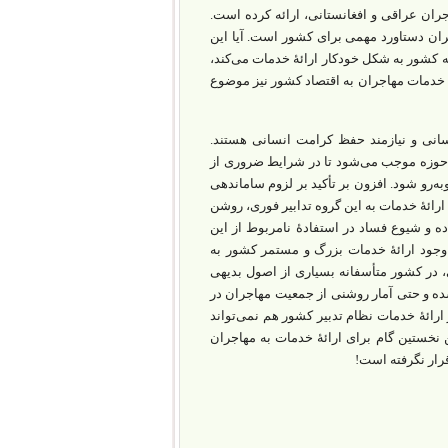
اجران عراقی و افغانستانی، ارائه کرده است.
ران دستاورد مهمی برای کشور است. آیا این
ه کشور به شکل خودکار ارائۀ خدمات می‌کند،
 خدمات مهاجران به اقتصاد کشور نیز موضوع
انسانی و نیازمند حفظ کرامت انسانی هستند.
ن حوزه موجب می‌شود تا در شرایط ضروری از
به‌رو شود. افزون بر تأکید بر لزوم ساماندهی
ائۀ خدمات به این گروه تدابیر فوری، روشن
 و شیوع فساد در استفادۀ نامربوط از این
ا وجود ارائۀ خدمات بزرگ و مستمر کشور به
ی، در کشور متأسفانه بسیاری از اصول بدیهی
ده و حتی آمار روشنی از جمعیت مهاجران در
ارائۀ خدمات نظام تدبیر کشور هم نمی‌تواند
ن نخستین گام برای ارائۀ خدمات به مهاجران
رار نگرفته است!