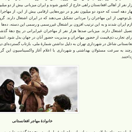
ار نفر از اهالی افغانستان راهی خارج از کشور شوند و ایران میزبانی بیش از دو میلیون
ار دهه است که حدود دو میلیون نفر و در دوره‌هایی ارقامی بیش از این، از مهاجرا
بل‌توجهی از این مهاجران را مردانی تشکیل می‌دهند که در ایران اشتغال دارند. گروه
زم ایران شدند و به این‌ ترتیب افزون بر اشتغال غیررسمی و رسمی این دسته، ده‌ها هز
صیل اشتغال دارند. میزبانی صدها هزار نفر از مهاجران غیرایرانی در پنج دهۀ گذ
رای تجارب ذی‌قیمت از حضور مهاجران و مدیریت حضور آنان در جهان بدل شود. انتشا
غانستانی شاغل در شهرداری تهران به دلیل نداشتن شمارۀ ملی، بازتاب گسترده‌ای د
چند به سرعت مسئولان بهداشتی و شهرداری با اعلام آغاز واکسیناسیون این گرو
داختند.
خانوادۀ مهاجر افغانستانی
. ایران تجربه‌ای طولانی در میزبانی از مهاجران غیرایرانی در پنج دهۀ گذشته دارد. پس 