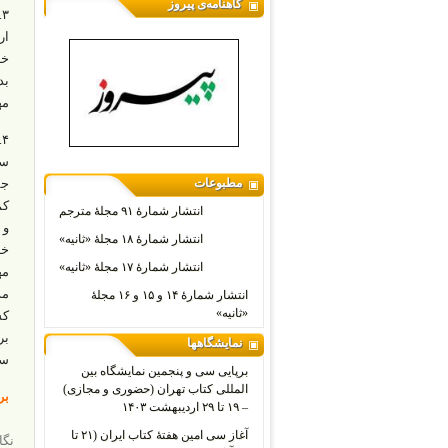
گاهنامه‌ی پیروز
۳
ار
خد
بد
مه
۴
سا
مطبوعات
جم
کم
انتشار شمارۀ ۹۱ مجلۀ مترجم
و 
انتشار شمارۀ ۱۸ مجلۀ «ثانیه»
خد
انتشار شمارۀ ۱۷ مجلۀ «ثانیه»
مه
مد
انتشار شمارۀ ۱۴ و ۱۵ و ۱۶ مجلۀ
«ثانیه»
کش
بر
نمایشگاهها
سا
برپایی سی و پنجمین نمایشگاه بین
المللی کتاب تهران (حضوری و مجازی)
برگر
– ۱۹ تا ۲۹ اردیبهشت ۱۴۰۳
آغاز سی امین هفتۀ کتاب ایران (۲۱ تا
نگا