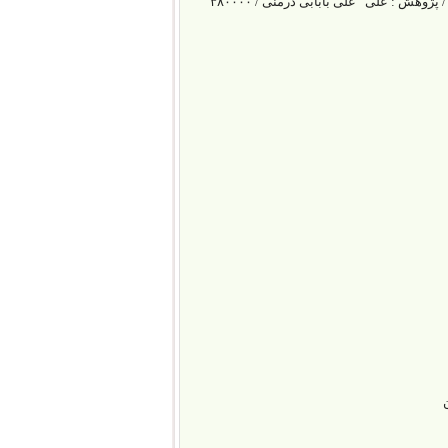
تبارشناسی فرمانروایی های قفقاز در دوران باستانی ( هخامنشی – اشکانی – ساسانی ) / پژوهش : علی علی بابابی درمنی / ۳۸۰۰۰۰