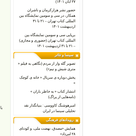
۲۷ آبان ۱۴۰۱)
حضور نشر هزارکرمان و ناشران
همکار، در سی و سومین نمایشگاه بین
المللی کتاب تهران – ۲۱ تا ۳۱
اردیبهشت ۱۴۰۱
برپایی سی و سومین نمایشگاه بین
المللی کتاب تهران (حضوری و مجازی)
– ۲۱ تا ۳۱ اردیبهشت ۱۴۰۱
سینما و تئاتر
تصویر گله وار از مردم (نگاهی به فیلم «
متری شیش و نیم»)
پخش دوباره ی سریال « خانه ی کوچک
»
انتشار کتاب « به خاطر باران »
(نامه‌هایی از پراگ)
امیرهوشنگ کاووسی : بنیانگذار نقد
با
تحلیلی سینما در ایران
رویدادهای فرهنگی
همایش «مصدق، نهضت ملی، و کودتای
۲۸ امرداد»