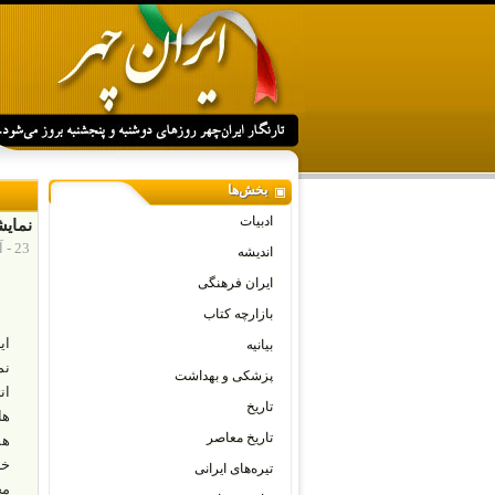
بخش‌ها
ادبیات
نمایش
23 - آوریل - 2020
اندیشه
ایران فرهنگی
بازارچه کتاب
ای
بیانیه
نم
پزشکی و بهداشت
ان
تاریخ
ها
تاریخ معاصر
هم
خا
تیره‌های ایرانی
مج