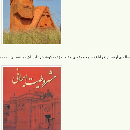
اله ی آرتساخ (قراباغ) / ( مجموعه ی مقالات ) / به کوشش : ایساک یونانسیان / ۲۸۰۰۰۰ تومان