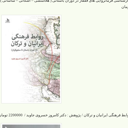
مان
ابط فرهنگی ایرانیان و ترکان / پژوهش : دکتر کامروز خسروی جاوید / 2200000 تومان