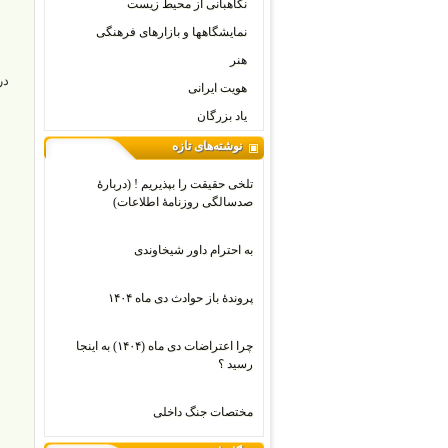
نگاهبانی از محیط زیست
نمایشگاهها و بازارهای فرهنگی
هنر
در 
هویت ایرانی
یاد بزرگان
نوشته‌های تازه
تلخی حقیقت را بپذیریم ! (دربارۀ
صدسالگی روزنامۀ اطلاعات)
به احترام داور شیخاوندی
پروندۀ باز حوادث دی ماه ۱۴۰۴
چرا اعتراضات دی‌ ماه (۱۴۰۴) به اینجا
رسید ؟
مختصات جنگ داخلی