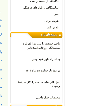
نگاهبانی از محیط زیست
نمایشگاهها و بازارهای فرهنگی
بخش 
هنر
نگ
هویت ایرانی
عن
یاد بزرگان
ار
نوشته‌های تازه
تا
تلخی حقیقت را بپذیریم ! (دربارۀ
صدسالگی روزنامۀ اطلاعات)
پا
به احترام داور شیخاوندی
« 
پی
پروندۀ باز حوادث دی ماه ۱۴۰۴
چک
چرا اعتراضات دی‌ ماه (۱۴۰۴) به اینجا
رسید ؟
بی
وا
مختصات جنگ داخلی
چرا ما