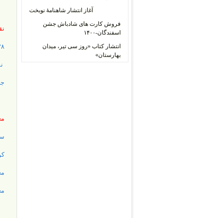
آغاز انتشار شاهنامۀ نوبخت
فروش کارت های شادباش جشن
نق
اسفندگان-۱۴۰۰
انتشار کتاب «روز سی تیر، میدان
۲۸ مرداد، حزب توده و نیروی سو
بهارستان»
نق
جا
مع
سن
کو
مع
مع