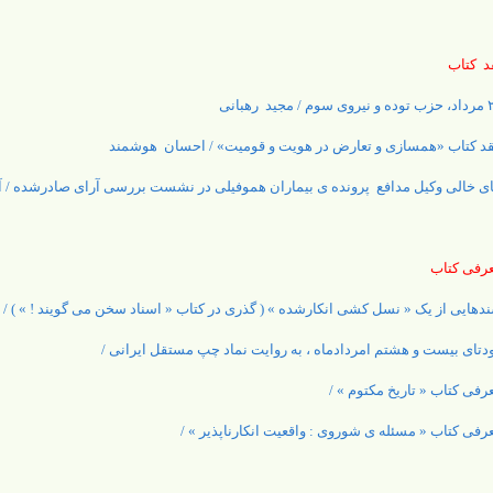
د کتاب
م / مجید رهبانی
د کتاب «همسازی و تعارض در هویت و قومیت» / احسان هوشمند
ی خالی وکیل مدافع پرونده ی بیماران هموفیلی در نشست بررسی آرای صادرشده /
رفی کتاب
دهایی از یک « نسل کشی انکارشده » ( گذری در کتاب « اسناد سخن می گویند ! » ) 
دتای بیست و هشتم امردادماه ، به روایت نماد چپ مستقل ایرانی /
رفی کتاب « تاریخ مکتوم » /
رفی کتاب « مسئله ی شوروی : واقعیت انکارناپذیر » /