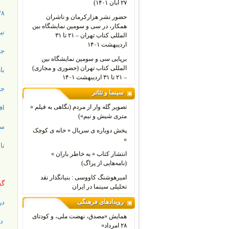
۲۷ آبان ۱۴۰۱)
۲۸ امرداد ، موافقان – مخالفان و اندکی راستی آ
حضور نشر هزارکرمان و ناشران
همکار، در سی و سومین نمایشگاه بین
نی
المللی کتاب تهران – ۲۱ تا ۳۱
اردیبهشت ۱۴۰۱
جن
برپایی سی و سومین نمایشگاه بین
المللی کتاب تهران (حضوری و مجازی)
با
– ۲۱ تا ۳۱ اردیبهشت ۱۴۰۱
جی
سینما و تئاتر
تصویر گله وار از مردم (نگاهی به فیلم «
اف
متری شیش و نیم»)
سن
پخش دوباره ی سریال « خانه ی کوچک
»
نام
انتشار کتاب « به خاطر باران »
(نامه‌هایی از پراگ)
امیرهوشنگ کاووسی : بنیانگذار نقد
گف
تحلیلی سینما در ایران
رویدادهای فرهنگی
در
همایش «مصدق، نهضت ملی، و کودتای
دو
۲۸ امرداد»