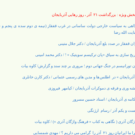
ویژه : بزرگداشت ۲۱ آذر ، روز رهایی آذربایجان
اهی به سیاست خارجی دولت ساسانی در غرب قفقاز (نیمه ی دوم سده ی پنجم و ن
ایت الله رضا
ان قفقاز در صدد بلع آذربایجان / دکتر جلال متینی
ریخ سازی به سیاق «پان ترکیسم سویتیک » ! / دکتر محمد امینی
ن تورانیسم در جنگ جهانی دوم ؛ مروری بر چند سند و گزارش/ کاوه بیات
آذربایجان » در اطلس ها و متـن های رسمی عثمانی / دکتر کارن خانلری
شه وری و فرقه ی دموکرات آذربایجان / کیامهر فیروزی
امه ی آذربایجان / استاد حسین مسرور
ست و یکم آذر / رسام ارژنگی
ژگان آذری ( نگاهی به کتاب « فرهنگ واژگان آذری ») / کاوه بیات
 ایرانیان روز ۲۱ آذر را گرامی می داریم ؟ / مهدی شمسایی