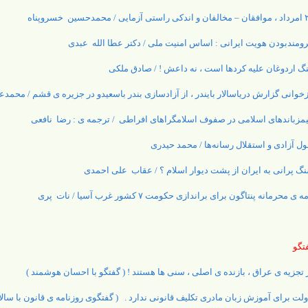
زمایی / محمدحسین خسروپناه
رومندبودن هویت ایرانی : اساس امنیت ملی / دکتر عطا الله عبدی
گ اردوغان علیه کردها است ، نه داعش ! / صادق ملکی
زخوانی گزارش دریاسالار بایندر ، از آزادسازی بندر باسعیدو در جزیره ی قشم / محمد
مزباندهای اسلامی در صفوف اسلامگراهای افراطی / ترجمه ی : رضا نافعی
ول آزادی و استقلال رسانه‌ها / محمد حیدری
گ پرانی به ایران از پشت دیوار اسلام ؟ / عقاب علی احمدی
ه ی محرمانه پنتاگون برای براندازی حکومت ۷ کشور غرب‌ آسیا / نات پری
تگو
 تجزیه ی عراق ، بازنده ی اصلی ، سنی ها هستند ! ( گفتگو با احسان هوشمند )
لت برای آموزش زبان مادری تکلیف قانونی ندارد . ( گفتگوی روزنامه ی قانون با سالا