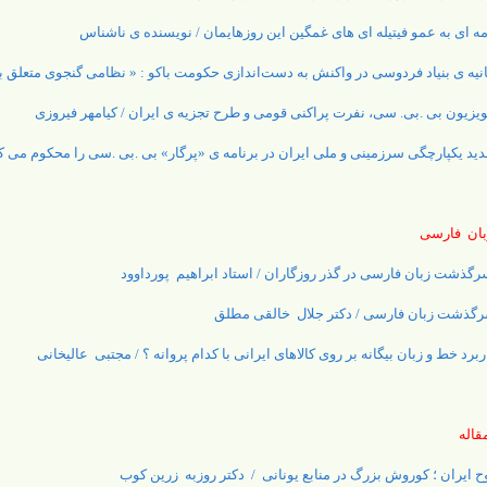
مه ای به عمو فیتیله ای های غمگین این روزهایمان / نویسنده ی ناشناس
انیه ی بنیاد فردوسی در واکنش به دست‌اندازی حکومت باکو : « نظامی گنجوی متعلق ب
ویزیون بی .بی. سی، نفرت پراکنی قومی و طرح تجزیه ی ایران / کیامهر فیروزی
دید یکپارچگی سرزمینی و ملی ایران در برنامه ی «پرگار» بی .بی .سی را محکوم می کن
ان فارسی
گذشت زبان فارسی در گذر روزگاران / استاد ابراهیم پورداوود
گذشت زبان فارسی / دکتر جلال خالقی مطلق
ربرد خط و زبان بیگانه بر روی کالاهای ایرانی با کدام پروانه ؟ / مجتبی عالیخانی
اله
ح ایران ؛ کوروش بزرگ در منابع یونانی / دکتر روزبه زرین کوب