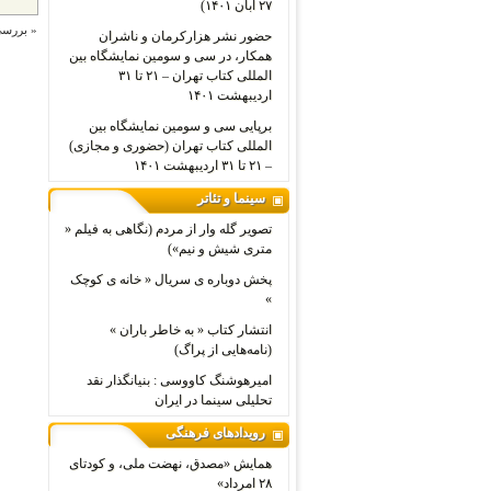
۲۷ آبان ۱۴۰۱)
«
بررسی
حضور نشر هزارکرمان و ناشران
همکار، در سی و سومین نمایشگاه بین
المللی کتاب تهران – ۲۱ تا ۳۱
اردیبهشت ۱۴۰۱
برپایی سی و سومین نمایشگاه بین
المللی کتاب تهران (حضوری و مجازی)
– ۲۱ تا ۳۱ اردیبهشت ۱۴۰۱
سینما و تئاتر
تصویر گله وار از مردم (نگاهی به فیلم «
متری شیش و نیم»)
پخش دوباره ی سریال « خانه ی کوچک
»
انتشار کتاب « به خاطر باران »
(نامه‌هایی از پراگ)
امیرهوشنگ کاووسی : بنیانگذار نقد
تحلیلی سینما در ایران
رویدادهای فرهنگی
همایش «مصدق، نهضت ملی، و کودتای
۲۸ امرداد»