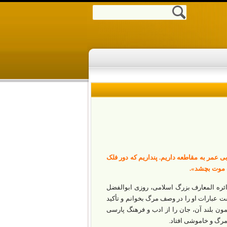
ی عمر به مقاطعه داریم. پنداریم که دور فلک
 موت بچشد».
ائره المعارف بزرگ اسلامی، روزی ابوالفضل
ت عبارات او را در وصف مرگ بخوانم و تأکید
مون بلند آن، جان را از ادب و فرهنگ پارسی
مرگ و خاموشی افتاد.