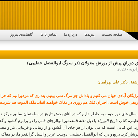
صفحه نخست
پیوندها
درباره ما
تماس با ما
گاهنامه‌ی پیروز
دورانِ پیش از یورش مغولان (در سوگ ابوالفضل خطیبی)
شتۀ : دکتر علی بهرامیان
رایگان آبادی جهان می کنیم و پاداش جز مرگ نمی بینیم. پنداری که مزدورانیم که خراب
یفی خوش است. اختران فلک هم روزی در مغاک خواهند افتاد. ملک الموت هم شربت
 سال های دور خوب به خاطر دارم که در اتاق بخش تاریخ در ساختمان سابق مرکز د
یبی، کتاب
تاریخ الوزراء
یا ذیل
نفثه المصدور
ابوالرجای قمی را در برابرم گشود و گف
د: این کتابی است که می توان از هر جای آن گشود و از زیبایی و فریبایی نثر و مض
شار کرد. دریغ و درد که ابوالفضل خطیبی، دوست عزیز و استاد گرانقدر ما، در مغاک 