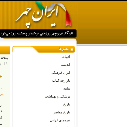
بخش‌ها
ادبیات
محقق 
13 - ژانویه - 2023
اندیشه
ایران فرهنگی
نو
بازارچه کتاب
« 
بیانیه
حر
پزشکی و بهداشت
تاریخ
از
خط
تاریخ معاصر
کر
تیره‌های ایرانی
سر