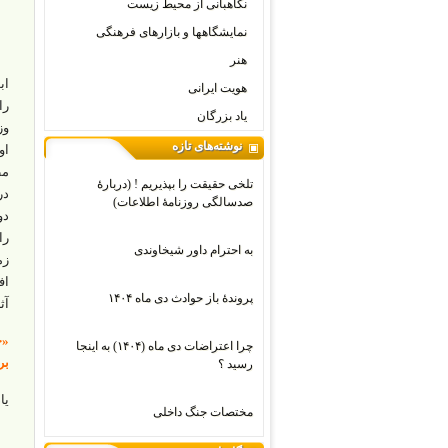
نگاهبانی از محیط زیست
نمایشگاهها و بازارهای فرهنگی
هنر
اب
هویت ایرانی
را
یاد بزرگان
وز
نوشته‌های تازه
او
مط
تلخی حقیقت را بپذیریم ! (دربارۀ
در
صدسالگی روزنامۀ اطلاعات)
دو
را
به احترام داور شیخاوندی
زم
اف
پروندۀ باز حوادث دی ماه ۱۴۰۴
آث
«ج
چرا اعتراضات دی‌ ماه (۱۴۰۴) به اینجا
بر
رسید ؟
یا
مختصات جنگ داخلی