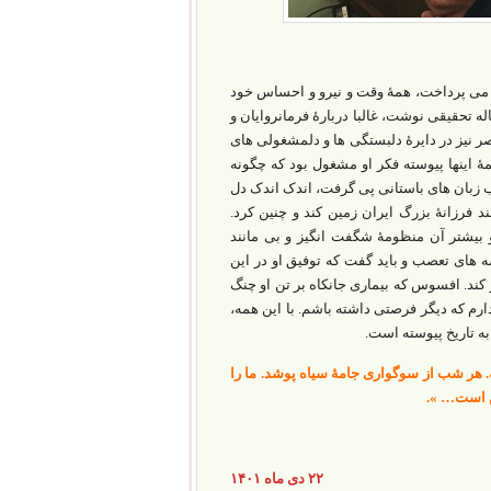
 می پرداخت، همۀ وقت و نیرو و احساس خود
له تحقیقی نوشت، غالبا دربارۀ فرمانروایان و
ر نیز در دایرۀ دلبستگی ها و دلمشغولی های
مۀ اینها پیوسته فکر او مشغول بود که چگونه
باب زبان های باستانی پی گرفت، اندک اندک دل
فرزانۀ بزرگ ایران زمین کند و چنین کرد.
و بیشتر آن منظومۀ شگفت انگیز و بی مانند
ه های تعصب و باید گفت که توفیق او در این
ر کند. افسوس که بیماری جانکاه بر تن او چنگ
ارم که دیگر فرصتی داشته باشم. با این همه،
به تاریخ پیوسته است.
. هر شب از سوگواری جامۀ سیاه پوشد. ما را
ش است… ».
۲۲ دی ماه ۱۴۰۱