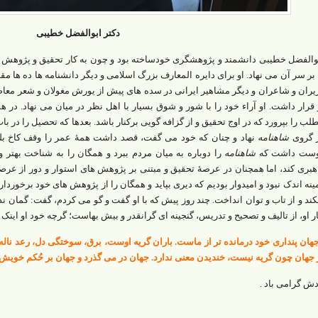
دکتر ابوالفضل خطیبی
والفضل خطیبی دانشمند و پژوهشگری خودساخته بود و چون به کار تحقیق و پژوهش
 بر سر آن می نهاد. او برای دایره المعارف بزرگ اسلامی و دیگر دانشنامه ها ده ها مقا
یران و شاعران و دیگر مشاهیر ایرانی در سده های پیش از یورش مغولان و شعر معاص
 قرار داشت. او آراء خود را با شور و شوق بسیار با اهل نظر در میان می نهاد. در ه
لب را بپرورد که در اوج تحقیق و از گزافه گویی برکنار باشد. بعدها که تحصیل را در 
 گروی
شاهنامه
نهاد و چنان که خود می گفت، قصد داشت همۀ عمر را وقف کاخ بلند 
ست داشت که
شاهنامه
را دوباره به میان مردم ببرد و همگان را به شناخت بهتر 
هبری کند، اما همچنان در عرصۀ تحقیق و مبتنی بر پژوهش های استوار و دور از عرص
ینه اندک نبود و امیدوار بودیم که دیری بپاید و همگان را از پژوهش های خود برخوردا
کند و از تاب و توان انداخت. چند روز پیش که با او گفت و گو می کردم، گفت: گمان ند
ار او، از تالیف و تصحیح و تدریس، گنجینه ای گرانقدر و بیش بهاست؛ گرچه خود او اینک 
هان پنداری خود درمانده تر از ماست. باران گریه اوست، برق، سوختگی دل، رعد ناله
 جهان چون گریه نیست، خندیدن معنی ندارد. جهان در می گذرد و جهان بر حُکم خوی
دش گرامی باد .