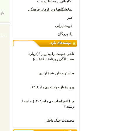
نگاهبانی از محیط زیست
نمایشگاهها و بازارهای فرهنگی
باز
هنر
هویت ایرانی
یاد بزرگان
نظر
نوشته‌های تازه
تلخی حقیقت را بپذیریم ! (دربارۀ
صدسالگی روزنامۀ اطلاعات)
به احترام داور شیخاوندی
پروندۀ باز حوادث دی ماه ۱۴۰۴
چرا اعتراضات دی‌ ماه (۱۴۰۴) به اینجا
رسید ؟
مختصات جنگ داخلی