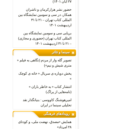
۲۷ آبان ۱۴۰۱)
حضور نشر هزارکرمان و ناشران
همکار، در سی و سومین نمایشگاه بین
المللی کتاب تهران – ۲۱ تا ۳۱
اردیبهشت ۱۴۰۱
برپایی سی و سومین نمایشگاه بین
المللی کتاب تهران (حضوری و مجازی)
– ۲۱ تا ۳۱ اردیبهشت ۱۴۰۱
سینما و تئاتر
تصویر گله وار از مردم (نگاهی به فیلم «
متری شیش و نیم»)
پخش دوباره ی سریال « خانه ی کوچک
»
انتشار کتاب « به خاطر باران »
(نامه‌هایی از پراگ)
امیرهوشنگ کاووسی : بنیانگذار نقد
تحلیلی سینما در ایران
رویدادهای فرهنگی
همایش «مصدق، نهضت ملی، و کودتای
۲۸ امرداد»