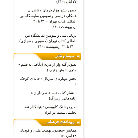
۲۷ آبان ۱۴۰۱)
حضور نشر هزارکرمان و ناشران
همکار، در سی و سومین نمایشگاه بین
المللی کتاب تهران – ۲۱ تا ۳۱
اردیبهشت ۱۴۰۱
برپایی سی و سومین نمایشگاه بین
المللی کتاب تهران (حضوری و مجازی)
– ۲۱ تا ۳۱ اردیبهشت ۱۴۰۱
سینما و تئاتر
تصویر گله وار از مردم (نگاهی به فیلم «
متری شیش و نیم»)
پخش دوباره ی سریال « خانه ی کوچک
»
انتشار کتاب « به خاطر باران »
(نامه‌هایی از پراگ)
امیرهوشنگ کاووسی : بنیانگذار نقد
تحلیلی سینما در ایران
رویدادهای فرهنگی
همایش «مصدق، نهضت ملی، و کودتای
۲۸ امرداد»