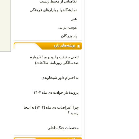
نگاهبانی از محیط زیست
نمایشگاهها و بازارهای فرهنگی
هنر
هویت ایرانی
یاد بزرگان
نوشته‌های تازه
تلخی حقیقت را بپذیریم ! (دربارۀ
صدسالگی روزنامۀ اطلاعات)
به احترام داور شیخاوندی
پروندۀ باز حوادث دی ماه ۱۴۰۴
چرا اعتراضات دی‌ ماه (۱۴۰۴) به اینجا
رسید ؟
مختصات جنگ داخلی