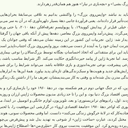
رگ بشی!» و «بچه‌بازی در نیار!» هنوز هم همان‌قدر زهردارند.
ید بد نباشد «واپس‌روی بزرگ» را واکنشی بدانیم به تلاقی بی‌سابقۀ بحران‌ها
ت‌تأثیر قرار داده‌اند، یعنی فرآوردۀ جانبی دهۀ بسیار دلهره‌آوری که در آن به سر می‌بر
یدار شد: ژاپن. تجربیات این کشور در این زمینه نشان می‌دهد که وقتی جوانان یک 
نترنت ایمان خود را به آینده از دست می‌دهند، بروز واپس‌روی بزرگ اجتناب‌ناپذیر است
ید این برای منتقدانی که اتخاذ احساساتِ بچگانه توسط بزرگ‌سالان را نوعی بیماری ا
سد. اما تجربۀ ژاپن از پیامد حیرت‌انگیزی حکایت می‌کند. اگر شرایط مناسب باشد، 
عی پیشرفت، نوعی تجربه‌اندوزی و بازی خلاقانه باشد. می‌تواند شرایط را برای شیوه
ایش‌های جدید و هویت‌ها و سبک‌زندگی‌های تازه‌ای پدید بیاورد. همۀ این‌ها به ابزار
دگی مدرن بدل شده‌اند و، وقتی به کار می‌بندیمشان، تعریف ما را از داشتنِ یک زندگیِ
مین اقتصاد بزرگ دنیا بود، و این را تا حد زیادی مدیون محصولات ژاپنیِ ارزان و روزب
دند: اول، رادیوهای ترانزیستوری؛ و بعد، تلویزیون، لوازم خانگی و اتومبیل. در ابتدا، 
طوری که اواخر دهۀ ۱۹۷۰ «جامعۀ اقتصادی اروپا» در گزارشی این موفقیت ر
تادبه‌کار که در لانۀ خرگوش زندگی می‌کنند» دانست. اما وقتی محصولات سونی، هوندا، 
 مختل کردند، عبارتِ «ساخت ژاپن» از شوخی به تهدید بدل شد و پیش‌فرض بی‌چون‌
‌پرده روبه‌رو کرد. این موفقیت به‌دست نیروی کارِ «سَلِری‌من»‌ها -اصطلاح ژاپنی‌ها 