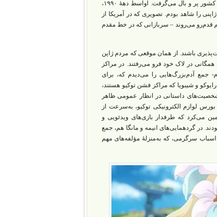
بااین‌حال درحالی‌که اقتصاد ژاپن از درون متلاشی می‌شد، فانتزی‌های فرهنگ عامۀ این کشور پر و بال می‌گرفت. اواسط دهۀ ۱۹۹۰،
پنی را شاهد بودم. تصویری که در آمریکا از
 قدم‌رو می‌روند – سربازانی که در خط مقدم
ت‌پذیری باشند. از همان موقعی که مردم ژاپن
گانی در لاک خود فرو می‌رفتند. در مراکز
م- جمع آدم‌بزرگ‌هایی را می‌دیدم که، برای
رایوکو و شیبویا که مراکز فشن توکیو هستند،
س شخصیت‌های داستانی در انظار عمومی ظاهر
 بورس لوازم الکترونیکی توکیو، به‌سرعت از
ن می‌کرد که طرفدار بازی‌‌های ویدئویی و
دند. در گردهمایی‌های انیمه و مانگا هم، جمع
ان اسباب سرگرمی، که به‌منزلۀ مؤلفه‌های مهم