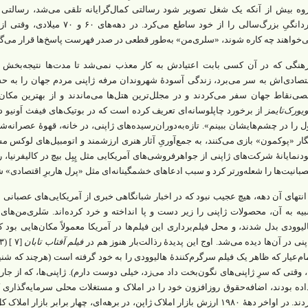
وه بیش از آنکه یک شغل تصویر شود رسالتی کمال‌گرایانه تلقی می‌شد، رسالتی 
مردانگیِ بزرگ‌سالی را از خود ساطع
‌خواهند چه کاره شوند، «سلری‌من» به‌طور قطعی در صدر فهرست پاسخ‌ها قرار می‌گ
تصادی‌اش به سر می‌برد، زندگی آسودۀ شهروندان مرفه ژاپنی مردم جهان را به ح
صی‌نقاط جهان سفر می‌کردند و در مجلل‌ترین هتل‌ها می‌ماندند و از بهترین مکان‌ها خری
ویورک‌تایمز
از برخورد چاپلوسانه‌ای تعریف کرده است که در بوتیک‌های فیفث اَونیو در
ل را در چشم‌هایشان ببینم». تازه‌به‌دوران‌رسیده‌های ژاپنی، در خانه، قهوۀ عصرانه‌شا
گار «پوکمون» بازی می‌کنند، به جمع‌آوریِ آثار هنری ارزشمند و اتومبیل‌های لوکس 
دنمایانۀ شرکت‌های ژاپنی از جواهرفروشی‌های آمریکایی مثل پِبِل بیچ در کالیفرنیا، 
بانیت‌ها را شعله‌ورتر کرد و سبب ادعاهای خشمگینانه‌ای مثل «پرل هاربرِ اقتصادی» ش
 انتهای آن دهه، هیچ عجیب نبود که در اخبار شبانگاهی خبری از آمریکایی‌های عصبانی
یه به آن، محصولات ژاپنی را زیر دست و پا انداخته‌ و خرد کرده‌اند. سَلری‌من‌های
لیوودی بدل شدند، و محل فیلم‌برداری این فیلم‌ها در آمریکا معمولاً مکان‌هایی بود 
پنی در آن‌ها دیده می‌شد. اوج این پدیدۀ رذالت‌بار هنوز هم در
فیلم آفتاب تابان
ام‌عیار که ظاهر یک فیلم سرگرم‌کنندۀ هالیوودی را به خود گرفته است (هرچند که شن
، وقتی که سرِ ژاپنی‌های نگون‌بخت داد می‌زد، خیلی دوست دارم). ژاپنی‌ها، که از 
اده بودند، اضافه‌حقوق روزافزون خود را در املاک و مستغلات محلی سرمایه‌گذاری
کردند. در اواخر دهۀ ۱۹۸۰ ارزش بازار املاک ژاپن، در برهه‌ای، چهار برابر باز