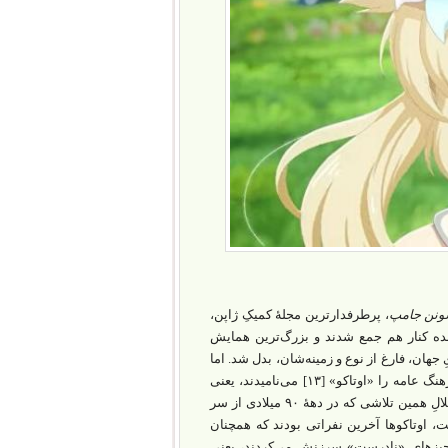
ونن جامپ
، پرطرفدارترین مجلۀ کمیکِ ژاپن،
ت‌ و پنجاه‌ هزار شرکت‌کننده کنار هم جمع شدند و بزرگ‌ترین همایش
جهان، فارغ از نوع و زمینه‌شان، بدل شد. اما
در آن زمان، عمدۀ مردم ژاپن، به‌قصد تحقیر، این دسته از مصرف‌کنندگان افراطیِ فرهنگ عامه را «اوتاکو» [۱۳] می‌نامیدند، یعنی
کسی که همه‌چیزِ زندگی‌اش را فدای تفریحات خود می‌کند. طنز ماجرا آن بود که، در خلالِ همین تلاشی که در دهۀ ۹۰ میلادی از سر
 اوتاکوها آخرین نفراتی بودند که همچنان
د چیزهای «نادرست» سرزنش می‌کردند، یعنی