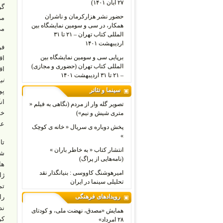
۲۷ آبان ۱۴۰۱)
گر
حضور نشر هزارکرمان و ناشران
همکار، در سی و سومین نمایشگاه بین
می
المللی کتاب تهران – ۲۱ تا ۳۱
اردیبهشت ۱۴۰۱
برپایی سی و سومین نمایشگاه بین
اق
المللی کتاب تهران (حضوری و مجازی)
اق
– ۲۱ تا ۳۱ اردیبهشت ۱۴۰۱
نی
سینما و تئاتر
پو
ان
تصویر گله وار از مردم (نگاهی به فیلم «
خو
متری شیش و نیم»)
عص
پخش دوباره ی سریال « خانه ی کوچک
»
تا
انتشار کتاب « به خاطر باران »
شب
(نامه‌هایی از پراگ)
ها
امیرهوشنگ کاووسی : بنیانگذار نقد
ژا
تحلیلی سینما در ایران
تم
رویدادهای فرهنگی
را
ند
همایش «مصدق، نهضت ملی، و کودتای
۲۸ امرداد»