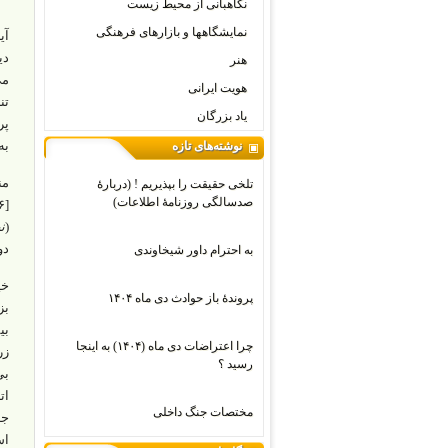
نگاهبانی از محیط زیست
نمایشگاهها و بازارهای فرهنگی
آی
هنر
هویت ایرانی
یاد بزرگان
پر
به
نوشته‌های تازه
من
تلخی حقیقت را بپذیریم ! (دربارۀ
صدسالگی روزنامۀ اطلاعات)
(
ن
دو
به احترام داور شیخاوندی
خی
پروندۀ باز حوادث دی ماه ۱۴۰۴
بز
بی
چرا اعتراضات دی‌ ماه (۱۴۰۴) به اینجا
زر
رسید ؟
بی
ات
مختصات جنگ داخلی
جد
اس