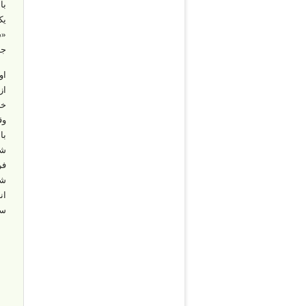
یک
«س
جن
او
از
خر
وق
با
شد
فر
شخ
ان
سب