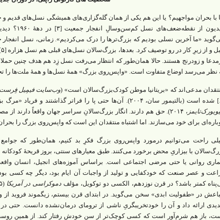
ا با بحران مواجهیم؟ یا این هم یکی از همان گله‌گزاری‌های همیشگی نسل‌های قدیم و ج
دیدیون از نقطه
ت
مدعا و زودرنج هستند. حالا همان‌طور که انتظار می‌رفت نسل زِد هم هدف چنین حملاتی ق
 نظر می‌رسد اوضاع متفاوت است. «واپس‌روی بزرگ» همۀ نسل‌ها و همۀ ملت‌ها را تحت
تقدان مدعی‌اند که «بریتانیا موطن کودک‌بزرگ‌سالان است» (
وب‌سایت فیمِیل فِرست
[۶] شده است (بالتیمور سان، ۲۰۰۴). آن‌ها حتی پا را فراتر گذاشتن
یویورک‌تایمز
، ۲۰۱۴). حق هم دارند. انگار بزرگ‌سالانِ سراسر جهان واقعاً دارند ا
باره‌ای برای خود می‌سازند. اما اشتباه منتقدان این است که واپس‌روی بزرگ را بحران
لی راحت می‌توانیم درمورد واپس‌روی بزرگ فکرِ بد کنیم، همان‌طور که جوامع
رگ‌سالان با بیزاریِ محض برخورد می‌کنند. طبق معیارهای سنتی، بروز قریحۀ کودکانه ن
ماری روانی یا حتی مرضی اجتماعی است. براساس آموزه‌های انجیل، انسان واقعی ب
اعت و عصر صنعت که خودکفایی و تولید از واجبات آن ایام بود، دیگر چه کسی بود 
‌پناه کمتر باشد؟ در قرن نوزدهم، الکسی دو توکویل، مؤلف
دموکراسی در آمریکا
باعش در «طفولیت ابدی» سخن می‌گوید. در ابتدای قرن بیستم، زیگموند فروید از و
یدی ارائه داد و آن را خودتخریبگریِ ناشی از ترومای درمان‌نشده دانست. حتی در ع
ت، باز هم شرم‌آور است که کسی کوچک‌تر از سن خودش رفتار کند. از همین روس