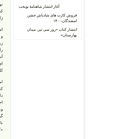
آغاز انتشار شاهنامۀ نوبخت
که
فروش کارت های شادباش جشن
ژا
اسفندگان-۱۴۰۰
ام
انتشار کتاب «روز سی تیر، میدان
بهارستان»
و 
زی
را
ای
کل دهۀ ۱۹۹۰ و 
ام
کش
دا
اج
«کاروشی» [۱۲] را