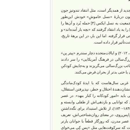
دید از همدیگر است، مثل انتقاد تندوتیزِ جون
‌ضعف‌های نسل کم‌‌سن‌وسالِ انفجار جمعیت [۳] در دهۀ ۱۹۶۰؟ دیدیون دربارۀ «نسل خاموشِ» خودش این‌طور
می‌گوید «ما آخرین نسلی بودیم که بزرگ‌ترها را درک می‌کردیم». زمانی، نسل انفجار جمعیت به نسل ایکس [۴] حمله بُرد و آن‌ها را
نبل و از زیرِ کار در رو توصیف کرد. بعدها، بزرگ‌سالان نسل‌های قبلی هم نسل هزاره [۵] را به باد انتقاد گرفتند که «بچه بار آمده‌اند» و
رار گرفته. اما این بار، در این برهۀ تاریخ،
‌تأثیر قرار داده است.
، ۲۰۱۲) و ایالات‌متحده دچار سندرم «پیتر پن»
د و فریاد «مرگ بزرگ‌سالی در فرهنگ آمریکایی» را سر دادند
ز مصائب بزرگ‌سالی می‌گریزند و به‌جایش کودکیِ
 یا حتی بدتر از بحران فرض می‌کنند.
 غربی سال‌هاست که با ایدۀ کودک‌ماندگی
شان‌دهندۀ اختلال و خطر، نپذیرفتن استقلال،
اید «امور کودکانه را کنار بنهد». در عصر
که توانایی و بازدهی‌اش از طفلی وابسته و
(۱۸۳۵-۱۸۴۰)، از تلاش استبداد برای نگه‌داشتنِ
اپس‌روی، در معنای روان‌شناختی‌اش، تعریف
صر مدرن، که روزگار قطعاً با جوانان یارتر
ت که سرکوفت‌هایی مثل «پس کِی می‌خوای