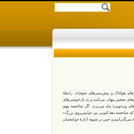
های هولناک و پیش‌بینی‌های شوم‌اند. رابطۀ
وهای ضخیم پنهان می‌کنند و به دل‌خوشی‌های
تاب‌های رنگ‌آمیزی (یا قصه‌های پریانیِ پارک‌های موضوعی [۱] بازی‌های ویدئویی) پناه می‌برند. اگر شاخصۀ مهم
بزرگ» بود، شاید بتوان گفت که شاخصۀ دهۀ کنونی نیز «واپس‌رویِ بزرگ»
ه می‌گذرانیم و حتی در شیوۀ ادارۀ جوامعمان