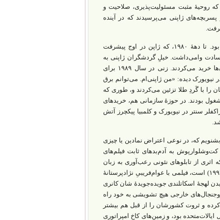
که روحیۀ مثبت مسئولیت‌پذیری، صلاحیت و
 می‌کرد. در دهه‌های ۶۰ و ۷۰ میلادی، وقتی از پسربچه‌های ژاپنی می‌پرسیدند که در آینده
رفت.
فرهنگی که در آن کسی بابت اعتیادش به کار معذب نمی‌شد تا مدت‌ها نتیجه‌بخش بود. تا دهۀ ۱۹۸۰، که ژاپن در اوج پیشرفت‌
سادت وامی‌داشت. خیلِ گردشگران ژاپنی به
د می‌کردند. زنی در سال ۱۹۸۹ برای
 نیویورک دیده: «من ژاپنی‌ام. می‌توانم برق
ن را با گَردِ طلا تزئین می‌کردند و، طوری که
مشغول بودند. در حوزۀ سازمانی هم، خریدهای
راکفلر سنتر در نیویورک و کلمبیا پیکچرز آتش
د.
 بشنویم که، در نوعی اعتراض نمادین یا چیزی
 کت‌وشلوارپوش به آدم‌بدهای ثابت فیلم‌های
که اثری از تابلوهای نئونی رعب‌آوری به زبان
[۷ ] (۱۹۹۳) است، فیلمی با عوام‌فریبیِ نژادپرستانۀ
یدن لهجۀ اسکاتلندی جویده‌جویدۀ شان کانری
جاروجنجال‌های خارجی هیچ تشویشی به خود راه
 کرده و ثروت کشورشان را از قبل هم بیشتر
ار املاک کل ایالات‌متحده بود، و زمین‌های کاخ امپراتوری