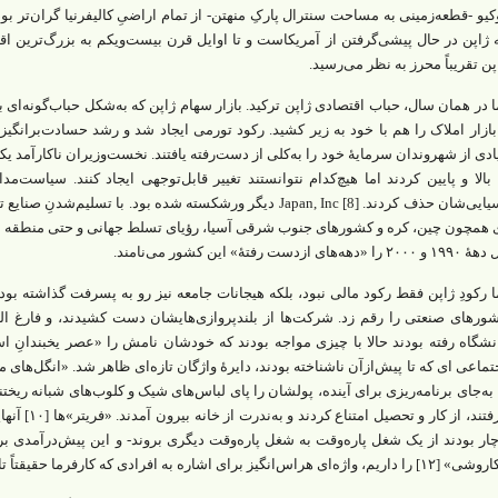
 ژاپن در حال پیشی‌گرفتن از آمریکاست و تا اوایل قرن بیست‌ویکم به بزرگ‌ترین ا
پن تقریباً محرز به نظر می‌رسید.
ا در همان سال، حباب اقتصادی ژاپن ترکید. بازار سهام ژاپن که به‌شکل حباب‌گونه‌ا
بازار املاک را هم با خود به زیر کشید. رکود تورمی ایجاد شد و رشد حسادت‌برانگیز 
ادی از شهروندان سرمایۀ خود را به‌کلی از دست‌رفته یافتند. نخست‌وزیران ناکارآمد 
 بالا و پایین کردند اما هیچ‌کدام نتوانستند تغییر قابل‌توجهی ایجاد کنند. سیاست‌م
آسیایی‌شان حذف کردند. [Japan, Inc [8 دیگر ورشکسته شده بود. با تس
 همچون چین، کره و کشورهای جنوب شرقی آسیا، رؤیای تسلط جهانی و حتی منطقه‌ ایِ
۲۰۰۰ را «دهه‌های ازدست‌ رفتۀ» این کشور می‌نامند.
ا رکودِ ژاپن فقط رکود مالی نبود، بلکه هیجانات جامعه نیز رو به پسرفت گذاشته بود.
ورهای صنعتی را رقم زد. شرکت‌ها از بلندپروازی‌هایشان دست کشیدند، و فارغ‌ التحص
نشگاه رفته بودند حالا با چیزی مواجه بودند که خودشان نامش را «عصر یخبندانِ 
تماعی‌ ای که تا پیش‌ازآن ناشناخته بودند، دایرۀ واژگان تازه‌ای ظاهر شد. «انگل‌های 
گرفتند، از کا
 داریم، واژه‌ای هراس‌انگیز برای اشاره به افرادی که کارفرما حقیقتاً تا سرحد مرگ از آنها کار می‌کشید.