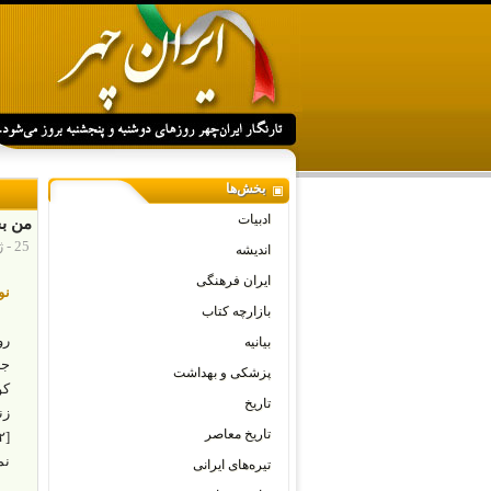
بخش‌ها
ادبیات
من بچ
25 - ژانویه - 2023
اندیشه
ایران فرهنگی
نو
بازارچه کتاب
رو
بیانیه
جن
پزشکی و بهداشت
تاریخ
تاریخ معاصر
نم
تیره‌های ایرانی