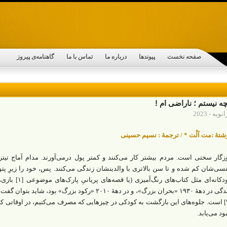
صفحه نخست
پیوندها
درباره ما
تماس با ما
گاهنامه‌ی پیروز
ه نیستم ؛ ناراضی ام !
شتۀ :مت آلْت * / ترجمۀ : نسیم حسینی
زگار سختی است. مردم بیشتر کار می‌کنند و کمتر پول درمی‌آورند. مدام آماج تیتر
سی‌شان کم شده و تا سن بالاتری با والدینشان زندگی می‌کنند. پس، خود را زیرِ پت
کودکانه‌ای مثل ک
زندگی در دهۀ ۱۹۳۰ «بحران بزرگ»، و در دهۀ ۲۰۱۰ «رکود 
[۲] است. جلوه‌های این بازگشت به کودکی در چیزهایی که مصرف می‌کنیم، در اوقاتی ک
ود می‌یابد.