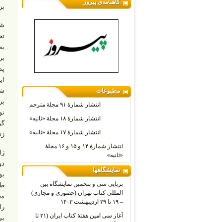
گاهنامه‌ی پیروز
بز
شا
تح
پد
ای
شا
مطبوعات
بر
انتشار شمارۀ ۹۱ مجلۀ مترجم
نو
انتشار شمارۀ ۱۸ مجلۀ «ثانیه»
گر
انتشار شمارۀ ۱۷ مجلۀ «ثانیه»
زن
انتشار شمارۀ ۱۴ و ۱۵ و ۱۶ مجلۀ
«ثانیه»
دو
نمایشگاهها
بو
برپایی سی و پنجمین نمایشگاه بین
المللی کتاب تهران (حضوری و مجازی)
مع
– ۱۹ تا ۲۹ اردیبهشت ۱۴۰۳
را
آغاز سی امین هفتۀ کتاب ایران (۲۱ تا
بی