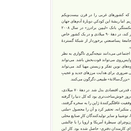
یی که کشورهای غربی را در قرن بیست‌ویکم
یم. اما ریشۀ این کودکیِ دوبارۀ آدم‌های جهان
به خیلی قبل‌تر از پیدایش کووید۱۹، یا پوپولیسمِ تفرقه‌افکن دهۀ ۲۰۱۰، یا حتی ورشکستگیِ بانک «لیمِن برادرز» در سال ۲۰۰۸
برمی‌گردد. پیش‌درآمد واپس‌روی بزرگِ معاصر، دهه‌ها پیش از آنکه باقی جهان را گرفتار کند، در دهۀ ۹۰ میلادی و در یک کشور خاص
جامعۀ پساصنعتیِ برخوردار از شبکۀ گستردۀ
.
جتماعی می‌دانند نتیجه‌گیری ناگواری به نظر
واپس‌روی می‌تواند قوت‌بخش باشد. می‌تواند
‌های نوین تفکر و زیستن مهیا کند. می‌تواند
هایی ضروری برای هدایت مرزهای جدید و عجیبِ
 «بزرگ‌سالانۀ» طبیعی دگرگون می‌کنند.
ژاپن، که در جنگ جهانی دوم در هم شکسته بود، در دهۀ ۱۹۶۰ خود را بازسازی کرد و به قدرتی اقتصادی بدل شد. در دهۀ ۷۰ میلادی،
ه‌روز خوش‌ساخت‌تری بود که کل دنیا را گرفته
موفقیت غافلگیرکنندۀ ژاپن را به سخره گرفتند،
ا، با لحنی متکبرانه، تحقیر کرد و آن را محصول «ملتی
توشیبا و سایر تولیدکنندگان کارِ صنایع محلی
وچرای سیطرۀ آمریکا و اروپا را با چالشی
برای کارمندان دفتری- حاصل شده بود. کار این