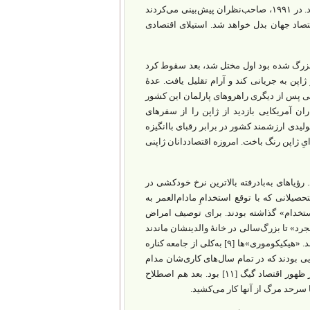
توکیو -قطعه‌زمینی به مساحت سنترال پارکِ منهتن- از تمام اراضیِ کالیفرنیا گران‌تر بود. در ۱۹۹۱، صاحب‌نظران پیش‌بینی می‌کردند
قتصاد جهان بدل خواهد شد. استیلای اقتصادی
ی بزرگ شده بود اول مختل شد، بعد سقوط کرد
ژاپن به جریانی کند و آرام تقلیل یافت. عدۀ
یکی پس از دیگری راهروهای پارلمان این کشور
داران آمریکایی بازدید از ژاپن را از سفرهای
لیم‌شدنِ صنایع تولیدی ارزشمند کشور در برابر رقبای باانگیزه‌
 ژاپن رنگ باخت. امروزه اقتصاددانان ژاپنی
 رؤیاهای به‌بادرفته بالاترین نرخ خودکشی در
یلانی که با توقع استخدامِ مادام‌العمر به
استخدام» گذاشته بودند. برای توصیف امراض
مجرد» تا بزرگ‌سالی در خانۀ والدینشان ماندند
و، به‌جای برنامه‌ریزی برای آینده، پولشان را پای لباس‌های شیک و کلوب‌های شبانه ریختند. «هیکیکوموری‌»ها [۹] به‌کلی از جامعه کناره
ر و تحصیل امتناع کردند و به‌ندرت از خانه بیرون آمدند. «فریتر»ها [۱۰] آنهایی بودند که در تمام سال‌های کاری‌شان مدام
ناچار بودند از یک شغل پاره‌وقت به شغل پاره‌وقت دیگری بروند- و این پیش‌درآمدی بر ظهور اقتصاد گیگ [۱۱] بود. بعد هم اصطلاح