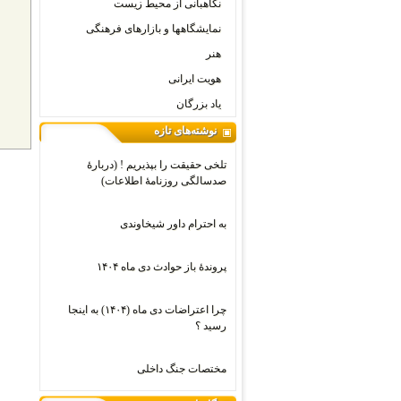
نگاهبانی از محیط زیست
نمایشگاهها و بازارهای فرهنگی
هنر
هویت ایرانی
یاد بزرگان
نوشته‌های تازه
تلخی حقیقت را بپذیریم ! (دربارۀ
صدسالگی روزنامۀ اطلاعات)
به احترام داور شیخاوندی
پروندۀ باز حوادث دی ماه ۱۴۰۴
چرا اعتراضات دی‌ ماه (۱۴۰۴) به اینجا
رسید ؟
مختصات جنگ داخلی