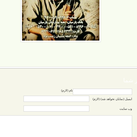
 شما
نام (لازم)
ایمیل (نمایان نخواهد شد) (لازم)
وب سایت