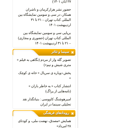
۲۷ آبان ۱۴۰۱)
حضور نشر هزارکرمان و ناشران
همکار، در سی و سومین نمایشگاه بین
المللی کتاب تهران – ۲۱ تا ۳۱
اردیبهشت ۱۴۰۱
برپایی سی و سومین نمایشگاه بین
المللی کتاب تهران (حضوری و مجازی)
– ۲۱ تا ۳۱ اردیبهشت ۱۴۰۱
سینما و تئاتر
تصویر گله وار از مردم (نگاهی به فیلم «
متری شیش و نیم»)
پخش دوباره ی سریال « خانه ی کوچک
»
انتشار کتاب « به خاطر باران »
(نامه‌هایی از پراگ)
امیرهوشنگ کاووسی : بنیانگذار نقد
تحلیلی سینما در ایران
رویدادهای فرهنگی
همایش «مصدق، نهضت ملی، و کودتای
۲۸ امرداد»