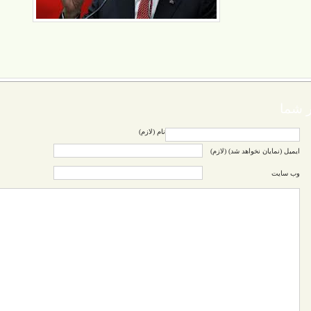
 شما
نام (لازم)
ایمیل (نمایان نخواهد شد) (لازم)
وب سایت