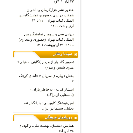
۲۷ آبان ۱۴۰۱)
حضور نشر هزارکرمان و ناشران
همکار، در سی و سومین نمایشگاه بین
المللی کتاب تهران – ۲۱ تا ۳۱
اردیبهشت ۱۴۰۱
برپایی سی و سومین نمایشگاه بین
المللی کتاب تهران (حضوری و مجازی)
– ۲۱ تا ۳۱ اردیبهشت ۱۴۰۱
سینما و تئاتر
تصویر گله وار از مردم (نگاهی به فیلم «
متری شیش و نیم»)
پخش دوباره ی سریال « خانه ی کوچک
»
انتشار کتاب « به خاطر باران »
(نامه‌هایی از پراگ)
امیرهوشنگ کاووسی : بنیانگذار نقد
تحلیلی سینما در ایران
رویدادهای فرهنگی
همایش «مصدق، نهضت ملی، و کودتای
۲۸ امرداد»