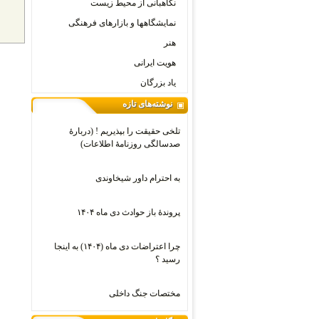
نگاهبانی از محیط زیست
نمایشگاهها و بازارهای فرهنگی
هنر
هویت ایرانی
یاد بزرگان
نوشته‌های تازه
تلخی حقیقت را بپذیریم ! (دربارۀ
صدسالگی روزنامۀ اطلاعات)
به احترام داور شیخاوندی
پروندۀ باز حوادث دی ماه ۱۴۰۴
چرا اعتراضات دی‌ ماه (۱۴۰۴) به اینجا
رسید ؟
مختصات جنگ داخلی